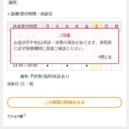
歯科
診療/受付時間・休診日
外来受付時間
月
火
水
木
金
土
日
祝
9:00～12:15
●
●
●
お盆(8月中旬)は休診・休業の場合があります。来院前
10:00～12:15
●
●
●
に必ず医療機関に直接ご確認ください。
14:30～17:15
●
●
×閉じる
14:30～18:00
●
●
●
予約制 臨時休診あり
備考:
日・祝
休診日:
この医院の詳細をみる
※
アクセス数