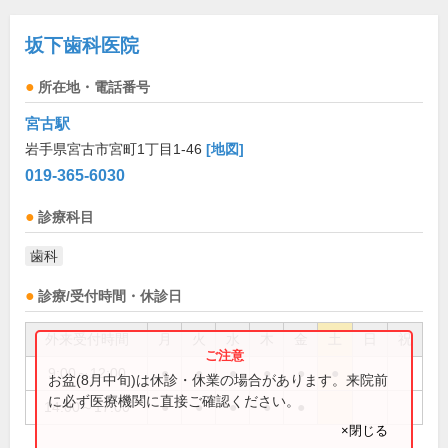
坂下歯科医院
所在地・電話番号
宮古駅
岩手県宮古市宮町1丁目1-46
[地図]
019-365-6030
診療科目
歯科
診療/受付時間・休診日
外来受付時間
月
火
水
木
金
土
日
祝
9:00～12:00
●
●
●
●
●
●
お盆(8月中旬)は休診・休業の場合があります。来院前
に必ず医療機関に直接ご確認ください。
14:00～17:00
●
●
●
●
●
×閉じる