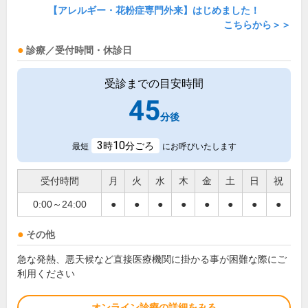
【アレルギー・花粉症専門外来】はじめました！
こちらから＞＞
診療／受付時間・休診日
受診までの目安時間
45
分後
3
10
時
分ごろ
最短
にお呼びいたします
受付時間
月
火
水
木
金
土
日
祝
0:00～24:00
●
●
●
●
●
●
●
●
その他
急な発熱、悪天候など直接医療機関に掛かる事が困難な際にご
利用ください
オンライン診療の詳細をみる