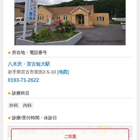
所在地・電話番号
八木沢・宮古短大駅
岩手県宮古市実田2-5-10
[地図]
0193-71-2622
診療科目
外科
内科
診療/受付時間・休診日
診療時間
月
火
水
木
金
土
日
祝