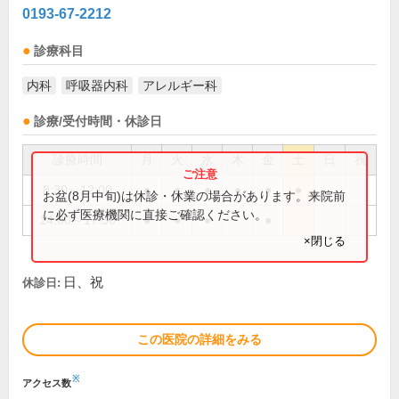
0193-67-2212
診療科目
内科
呼吸器内科
アレルギー科
診療/受付時間・休診日
診療時間
月
火
水
木
金
土
日
祝
8:30～12:00
●
●
●
●
●
●
お盆(8月中旬)は休診・休業の場合があります。来院前
に必ず医療機関に直接ご確認ください。
14:00～17:30
●
●
●
●
×閉じる
日、祝
休診日:
この医院の詳細をみる
※
アクセス数