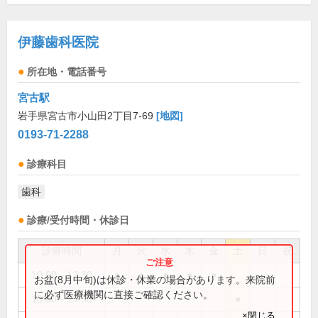
伊藤歯科医院
所在地・電話番号
宮古駅
岩手県宮古市小山田2丁目7-69
[地図]
0193-71-2288
診療科目
歯科
診療/受付時間・休診日
診療時間
月
火
水
木
金
土
日
祝
10:00～12:30
●
●
●
●
●
お盆(8月中旬)は休診・休業の場合があります。来院前
に必ず医療機関に直接ご確認ください。
10:00～13:30
●
×閉じる