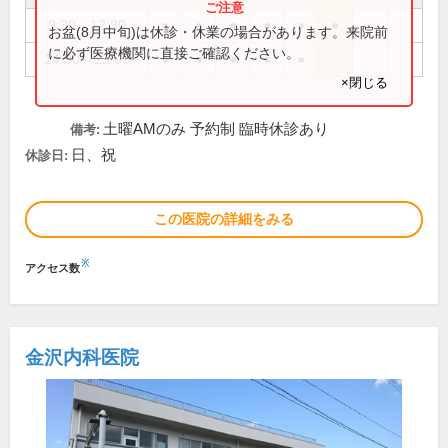
9:30～12:30
●
●
●
●
●
●
お盆(8月中旬)は休診・休業の場合があります。来院前
に必ず医療機関に直接ご確認ください。
14:30～19:00
●
●
●
●
●
×閉じる
土曜AMのみ 予約制 臨時休診あり
備考:
日、祝
休診日:
この医院の詳細をみる
※
アクセス数
金沢内科医院