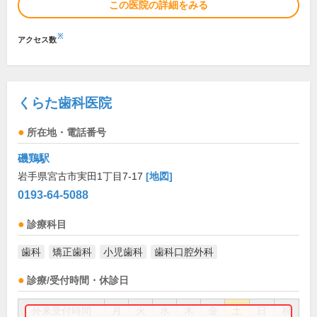
この医院の詳細をみる
※
アクセス数
くらた歯科医院
所在地・電話番号
磯鶏駅
岩手県宮古市実田1丁目7-17
[地図]
0193-64-5088
診療科目
歯科
矯正歯科
小児歯科
歯科口腔外科
診療/受付時間・休診日
外来受付時間
月
火
水
木
金
土
日
祝