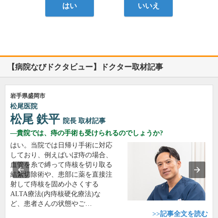
はい
いいえ
【病院なびドクタビュー】ドクター取材記事
岩手県盛岡市
松尾医院
松尾 鉄平
院長
取材記事
貴院では、痔の手術も受けられるのでしょうか?
はい。当院では日帰り手術に対応
しており、例えばいぼ痔の場合、
血管を糸で縛って痔核を切り取る
結紮切除術や、患部に薬を直接注
射して痔核を固め小さくする
ALTA療法(内痔核硬化療法)な
ど、患者さんの状態やご…
>>記事全文を読む