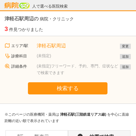
病院なび
人で選べる医院検索
津軽石駅周辺の
病院・クリニック
3
件見つかりました
津軽石駅周辺
エリア/駅
変更
(未指定)
診療科目
追加
(未指定)フリーワード、予約、専門、症状など
詳細条件
追加
で検索できます
検索する
※このページの医療機関・薬局は
津軽石駅(三陸鉄道リアス線)
を中心に直線
距離の近い順で表示されています