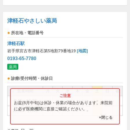
津軽石やさしい薬局
所在地・電話番号
津軽石駅
岩手県宮古市津軽石第5地割79番地19
[地図]
0193-65-7780
薬局
診療/受付時間・休診日
営業時間
月
火
水
木
金
土
日
祝
8:45～12:30
●
●
●
●
●
●
お盆(8月中旬)は休診・休業の場合があります。来院前
に必ず医療機関に直接ご確認ください。
12:30～17:45
●
●
●
●
×閉じる