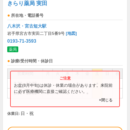
きらり薬局 実田
所在地・電話番号
八木沢・宮古短大駅
岩手県宮古市実田二丁目5番9号
[地図]
0193-71-3593
薬局
診療/受付時間・休診日
営業時間
月
火
水
木
金
土
日
祝
8:30～12:30
●
●
お盆(8月中旬)は休診・休業の場合があります。来院前
に必ず医療機関に直接ご確認ください。
8:30～18:00
●
●
●
●
×閉じる
日・祝
休業日: