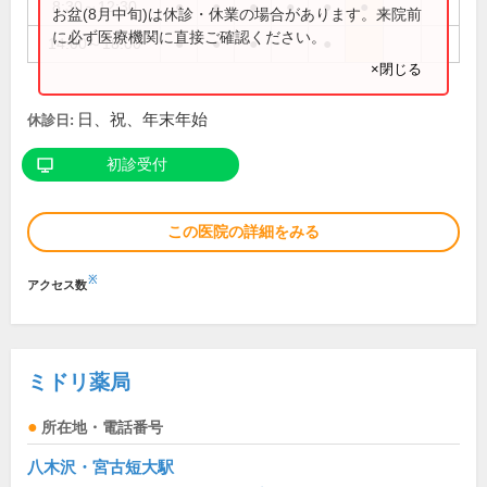
8:30～12:30
●
●
●
●
●
●
お盆(8月中旬)は休診・休業の場合があります。来院前
に必ず医療機関に直接ご確認ください。
14:00～18:00
●
●
●
●
×閉じる
日、祝、年末年始
休診日:
初診受付
この医院の詳細をみる
※
アクセス数
ミドリ薬局
所在地・電話番号
八木沢・宮古短大駅