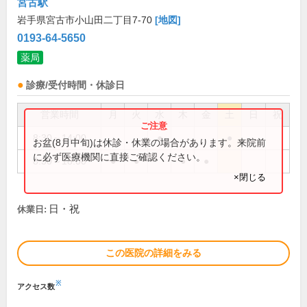
宮古駅
岩手県宮古市小山田二丁目7-70
[地図]
0193-64-5650
薬局
診療/受付時間・休診日
営業時間
月
火
水
木
金
土
日
祝
8:30～14:00
●
●
お盆(8月中旬)は休診・休業の場合があります。来院前
に必ず医療機関に直接ご確認ください。
8:30～18:00
●
●
●
●
×閉じる
日・祝
休業日:
この医院の詳細をみる
※
アクセス数