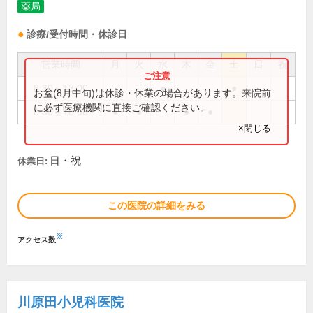
薬局
診療/受付時間・休診日
営業時間
月
火
水
木
金
土
日
祝
8:30～13:00
●
●
お盆(8月中旬)は休診・休業の場合があります。来院前
に必ず医療機関に直接ご確認ください。
8:30～18:00
●
●
●
●
×閉じる
日・祝
休業日:
この医院の詳細をみる
※
アクセス数
川原田小児科医院