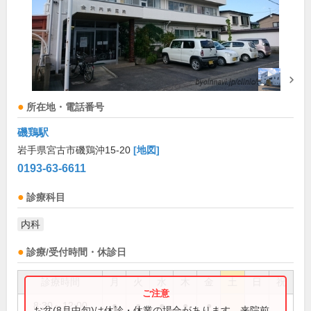
所在地・電話番号
磯鶏駅
岩手県宮古市磯鶏沖15-20
[地図]
0193-63-6611
診療科目
内科
診療/受付時間・休診日
診療時間
月
火
水
木
金
土
日
祝
8:30～12:00
●
●
●
●
●
お盆(8月中旬)は休診・休業の場合があります。来院前