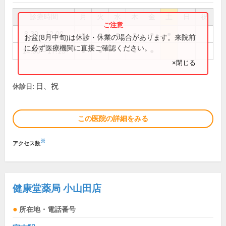
診療時間
月
火
水
木
金
土
日
祝
8:30～12:00
●
●
●
●
●
●
お盆(8月中旬)は休診・休業の場合があります。来院前
に必ず医療機関に直接ご確認ください。
14:00～17:15
●
●
●
●
×閉じる
日、祝
休診日:
この医院の詳細をみる
※
アクセス数
健康堂薬局 小山田店
所在地・電話番号