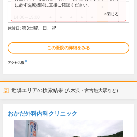
に必ず医療機関に直接ご確認ください。
9:00～14:00
●
×閉じる
14:00～19:00
●
●
●
●
●
第3土曜、日、祝
休診日:
この医院の詳細をみる
※
アクセス数
近隣エリアの検索結果
(八木沢・宮古短大駅など)
おかだ外科内科クリニック