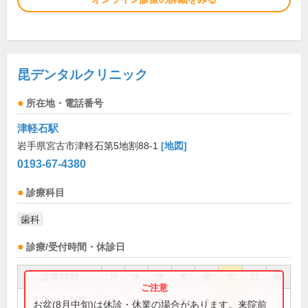
昆デンタルクリニック
所在地・電話番号
津軽石駅
岩手県宮古市津軽石第5地割88-1
[地図]
0193-67-4380
診療科目
歯科
診療/受付時間・休診日
診療時間
月
火
水
木
金
土
日
祝
9:00～12:00
●
●
●
●
●
お盆(8月中旬)は休診・休業の場合があります。来院前