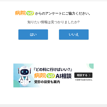
病院なび
からのアンケートにご協力ください。
知りたい情報は見つかりましたか?
はい
いいえ