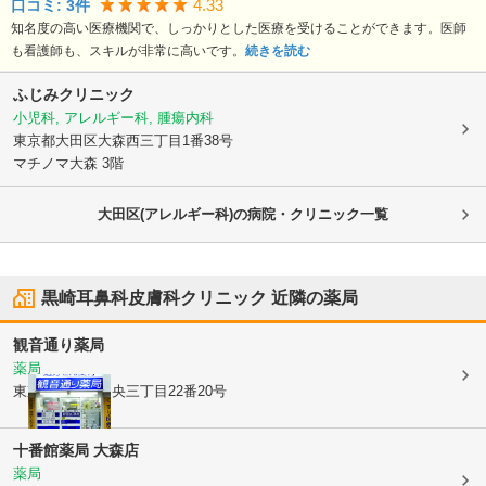
4.33
口コミ:
3
件
知名度の高い医療機関で、しっかりとした医療を受けることができます。医師
も看護師も、スキルが非常に高いです。
続きを読む
ふじみクリニック
小児科, アレルギー科, 腫瘍内科
東京都大田区
大森西三丁目1番38号
マチノマ大森 3階
大田区(アレルギー科)の病院・クリニック一覧
黒崎耳鼻科皮膚科クリニック
近隣の薬局
観音通り薬局
薬局
東京都大田区
中央三丁目22番20号
十番館薬局 大森店
薬局