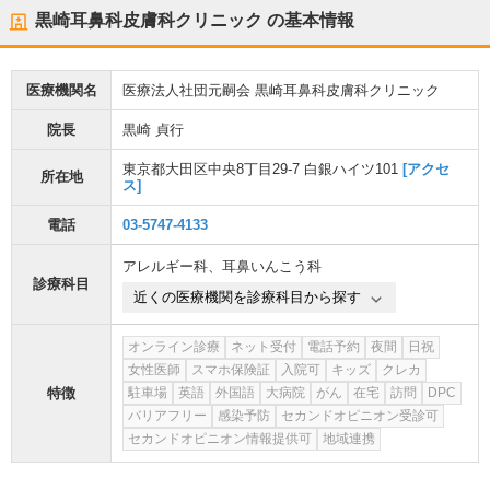
黒崎耳鼻科皮膚科クリニック
の基本情報
医療機関名
医療法人社団元嗣会 黒崎耳鼻科皮膚科クリニック
院長
黒崎 貞行
東京都大田区中央8丁目29-7 白銀ハイツ101
[アクセ
所在地
ス]
電話
03-5747-4133
アレルギー科
、
耳鼻いんこう科
診療科目
近くの医療機関を診療科目から探す
オンライン診療
ネット受付
電話予約
夜間
日祝
女性医師
スマホ保険証
入院可
キッズ
クレカ
特徴
駐車場
英語
外国語
大病院
がん
在宅
訪問
DPC
バリアフリー
感染予防
セカンドオピニオン受診可
セカンドオピニオン情報提供可
地域連携