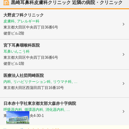
黒崎耳鼻科皮膚科クリニック
近隣の病院・クリニック
大野皮フ科クリニック
皮膚科, アレルギー科
東京都大田区
中央四丁目36番6号
健督ビル2階
宮下耳鼻咽喉科医院
耳鼻いんこう科
東京都大田区
中央四丁目36番6号
健督ビル1階
医療法人社団岡崎医院
内科, リハビリテーション科, リウマチ科, ...
東京都大田区
西蒲田四丁目16番10号
日本赤十字社東京都支部
大森赤十字病院
呼吸器内科, 循環器内科, 消化器内科, ...
東京都大田区
中央4-30-1