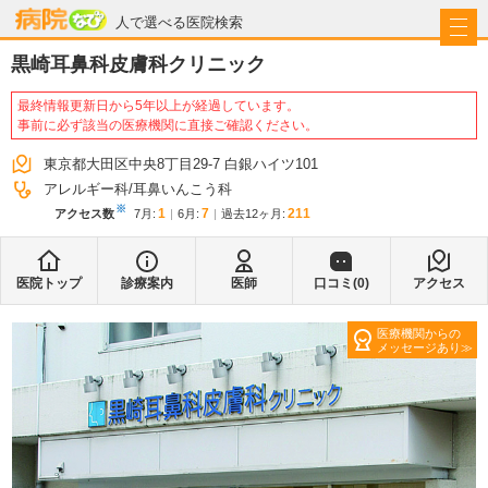
病院なび
人で選べる医院検索
黒崎耳鼻科皮膚科クリニック
最終情報更新日から5年以上が経過しています。
事前に必ず該当の医療機関に直接ご確認ください。
東京都大田区中央8丁目29-7 白銀ハイツ101
アレルギー科
耳鼻いんこう科
※
1
7
211
アクセス数
7月
:
6月
:
過去12ヶ月:
医院トップ
診療案内
医師
口コミ(
0
)
アクセス
医療機関からの
メッセージあり