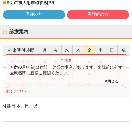
直近の求人を確認する
[PR]
医師の方
看護師の方
診療案内
外来受付時間
月
火
水
木
金
土
日
祝
●
●
●
●
●
9:00
〜
12:30
お盆(8月中旬)は休診・休業の場合があります。来院前に必ず
●
●
●
●
医療機関に直接ご確認ください。
15:00
〜
18:30
×閉じる
外来受付時間・内容等について、事前に必ず医療機関に直接ご確
認ください。
休診日:
木、日、祝