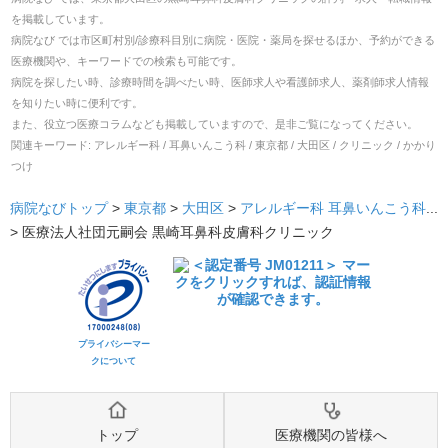
を掲載しています。
病院なび では市区町村別/診療科目別に病院・医院・薬局を探せるほか、予約ができる
医療機関や、キーワードでの検索も可能です。
病院を探したい時、診療時間を調べたい時、医師求人や看護師求人、薬剤師求人情報
を知りたい時に便利です。
また、役立つ医療コラムなども掲載していますので、是非ご覧になってください。
関連キーワード:
アレルギー科 / 耳鼻いんこう科 / 東京都 / 大田区 / クリニック / かかり
つけ
病院なびトップ
>
東京都
>
大田区
>
アレルギー科
耳鼻いんこう科
...
>
医療法人社団元嗣会 黒崎耳鼻科皮膚科クリニック
プライバシーマー
クについて
トップ
医療機関の皆様へ