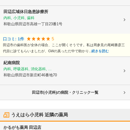
田辺広域休日急患診療所
内科, 小児科, 歯科
和歌山県田辺市
高雄一丁目23番1号
5
口コミ:
1
件
田辺市の歯科医が全休の場合、ここが開くそうです。私は周参見の尾崎勝彦三
代目に診てもらいましたが、GWの真っただ中で助かり...
続きを読む
紀南病院
内科, 呼吸器科, 消化器科, ...
和歌山県田辺市
新庄町46番地70
田辺市(小児科)の病院・クリニック一覧
うえはら小児科
近隣の薬局
かるがも薬局 田辺店