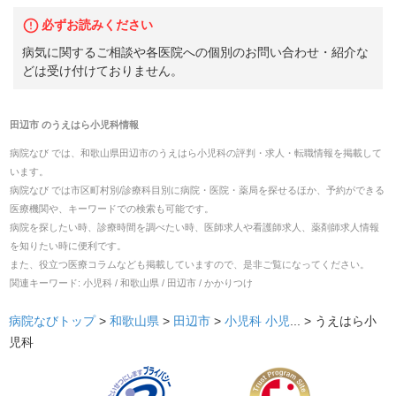
必ずお読みください
病気に関するご相談や各医院への個別のお問い合わせ・紹介な
どは受け付けておりません。
田辺市
の
うえはら小児科
情報
病院なび では、
和歌山県
田辺市
の
うえはら小児科
の
評判・求人・転職
情報を掲載して
います。
病院なび では市区町村別/診療科目別に病院・医院・薬局を探せるほか、予約ができる
医療機関や、キーワードでの検索も可能です。
病院を探したい時、診療時間を調べたい時、医師求人や看護師求人、薬剤師求人情報
を知りたい時に便利です。
また、役立つ医療コラムなども掲載していますので、是非ご覧になってください。
関連キーワード:
小児科 / 和歌山県 / 田辺市 / かかりつけ
病院なびトップ
>
和歌山県
>
田辺市
>
小児科
小児
... >
うえはら小
児科