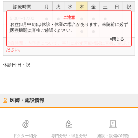
診療時間
月
火
水
木
金
土
日
祝
●
●
●
●
●
●
9:00
〜
12:00
お盆(8月中旬)は休診・休業の場合があります。来院前に必ず
●
●
●
●
医療機関に直接ご確認ください。
16:00
〜
19:00
×閉じる
診療時間・内容等について、事前に必ず医療機関に直接ご確認く
ださい。
休診日:
日・祝
医師・施設情報
ドクター紹介
専門分野・得意分野
施設・設備の特徴