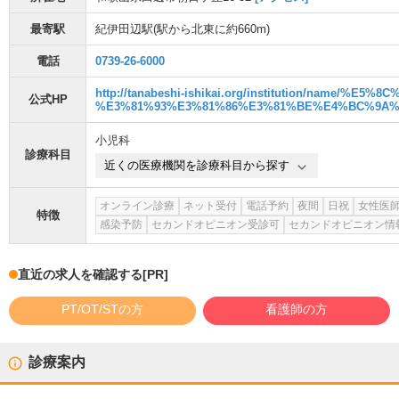
最寄駅
紀伊田辺駅
(駅から
北東に約660m
)
電話
0739-26-6000
http://tanabeshi-ishikai.org/institution/name/
公式HP
%E3%81%93%E3%81%86%E3%81%BE%E4%BC%9A%
小児科
診療科目
近くの医療機関を診療科目から探す
オンライン診療
ネット受付
電話予約
夜間
日祝
女性医
特徴
感染予防
セカンドオピニオン受診可
セカンドオピニオン情
直近の求人を確認する
[PR]
PT/OT/STの方
看護師の方
診療案内