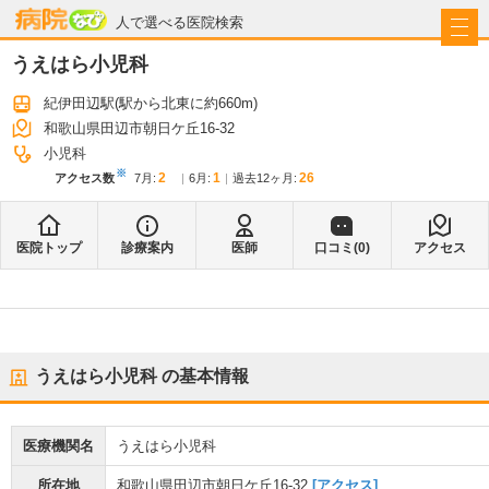
病院なび
人で選べる医院検索
うえはら小児科
紀伊田辺駅
(駅から
北東に約660m
)
和歌山県田辺市朝日ケ丘16-32
小児科
※
2
1
26
アクセス数
7月
:
6月
:
過去12ヶ月:
医院トップ
診療案内
医師
口コミ(
0
)
アクセス
うえはら小児科
の基本情報
医療機関名
うえはら小児科
所在地
和歌山県田辺市朝日ケ丘16-32
[アクセス]