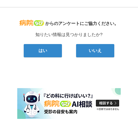
病院なび
からのアンケートにご協力ください。
知りたい情報は見つかりましたか?
はい
いいえ