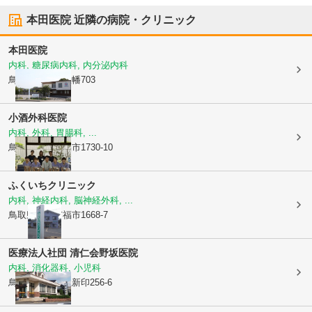
本田医院
近隣の病院・クリニック
本田医院
内科, 糖尿病内科, 内分泌内科
鳥取県米子市
八幡703
小酒外科医院
内科, 外科, 胃腸科, ...
鳥取県米子市
福市1730-10
ふくいちクリニック
内科, 神経内科, 脳神経外科, ...
鳥取県米子市
福市1668-7
医療法人社団 清仁会
野坂医院
内科, 消化器科, 小児科
鳥取県米子市
上新印256-6