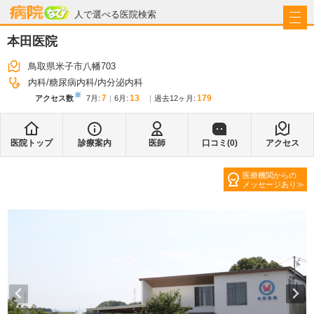
病院なび
人で選べる医院検索
本田医院
鳥取県米子市八幡703
内科
糖尿病内科
内分泌内科
※
7
13
179
アクセス数
7月
:
6月
:
過去12ヶ月:
医院トップ
診療案内
医師
口コミ(
0
)
アクセス
医療機関からの
メッセージあり