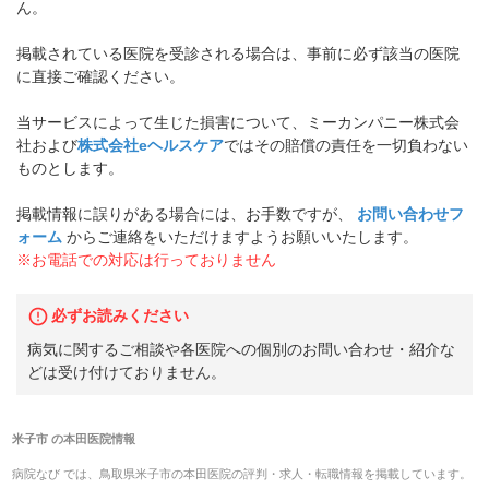
ん。
掲載されている医院を受診される場合は、事前に必ず該当の医院
に直接ご確認ください。
当サービスによって生じた損害について、ミーカンパニー株式会
社および
株式会社eヘルスケア
ではその賠償の責任を一切負わない
ものとします。
掲載情報に誤りがある場合には、お手数ですが、
お問い合わせフ
ォーム
からご連絡をいただけますようお願いいたします。
※お電話での対応は行っておりません
必ずお読みください
病気に関するご相談や各医院への個別のお問い合わせ・紹介な
どは受け付けておりません。
米子市
の
本田医院
情報
病院なび では、
鳥取県
米子市
の
本田医院
の
評判・求人・転職
情報を掲載しています。