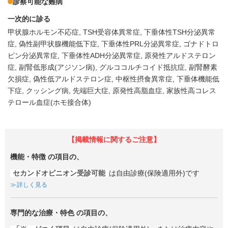
診察可能な難病
一次的に診る
甲状腺ホルモン不応症
TSH受容体異常症
下垂体性TSH分泌異常
症
偽性副甲状腺機能低下症
下垂体性PRL分泌異常症
ゴナドトロ
ピン分泌異常症
下垂体性ADH分泌異常症
原発性アルドステロン
症
副腎低形成(アジソン病)
グルココルチコイド抵抗症
副腎酵素
欠損症
偽性低アルドステロン症
中枢性摂食異常症
下垂体機能低
下症
クッシング病
先端巨大症
原発性高脂血症
家族性高コレス
テロール血症(ホモ接合体)
【掲載情報に関するご注意】
機能・特徴
の項目の、
セカンドオピニオン受診可能
は自由診療(保険適用外)です
詳しく見る
専門的な治療・特色
の項目の、