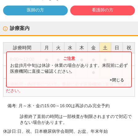
医師の方
看護師の方
診療案内
診療時間
月
火
水
木
金
土
日
祝
●
●
●
●
●
●
8:00
〜
12:00
お盆(8月中旬)は休診・休業の場合があります。来院前に必ず
●
●
●
●
医療機関に直接ご確認ください。
16:00
〜
18:00
×閉じる
診療時間・内容等について、事前に必ず医療機関に直接ご確認く
ださい。
備考:
月～水・金の15:00～16:00は再診のみ完全予約
診察終了直前の時間は一部検査が制限されますので対応で
きない場合があります。
休診日:
日、祝、日本糖尿病学会期間、お盆、年末年始