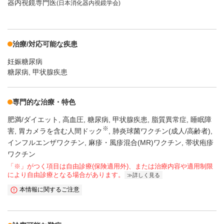
器内視鏡専門医
(日本消化器内視鏡学会)
治療/対応可能な疾患
妊娠糖尿病
糖尿病, 甲状腺疾患
専門的な治療・特色
肥満/ダイエット
高血圧
糖尿病
甲状腺疾患
脂質異常症
睡眠障
※
害
胃カメラを含む人間ドック
肺炎球菌ワクチン(成人/高齢者)
インフルエンザワクチン
麻疹・風疹混合(MR)ワクチン
帯状疱疹
ワクチン
「※」がつく項目は自由診療(保険適用外)、または治療内容や適用制限
により自由診療となる場合があります。
詳しく見る
本情報に関するご注意