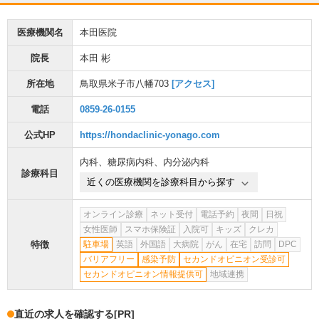
医療機関名
本田医院
院長
本田 彬
所在地
鳥取県米子市八幡703
[アクセス]
電話
0859-26-0155
公式HP
https://hondaclinic-yonago.com
内科
、
糖尿病内科
、
内分泌内科
診療科目
近くの医療機関を診療科目から探す
オンライン診療
ネット受付
電話予約
夜間
日祝
女性医師
スマホ保険証
入院可
キッズ
クレカ
特徴
駐車場
英語
外国語
大病院
がん
在宅
訪問
DPC
バリアフリー
感染予防
セカンドオピニオン受診可
セカンドオピニオン情報提供可
地域連携
直近の求人を確認する
[PR]