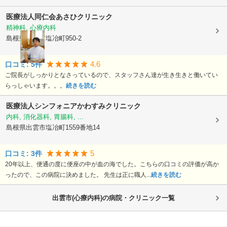
医療法人同仁会あさひクリニック
精神科, 心療内科
島根県出雲市
塩冶町950-2
4.6
口コミ:
5
件
ご院長がしっかりとなさっているので、スタッフさん達が生き生きと働いてい
らっしゃいます。。。
続きを読む
医療法人シンフォニアかわすみクリニック
内科, 消化器科, 胃腸科, ...
島根県出雲市
塩冶町1559番地14
5
口コミ:
3
件
20年以上、便通の度に便座の中が血の海でした。こちらの口コミの評価が高か
ったので、この病院に決めました。 先生は正に職人...
続きを読む
出雲市(心療内科)の病院・クリニック一覧