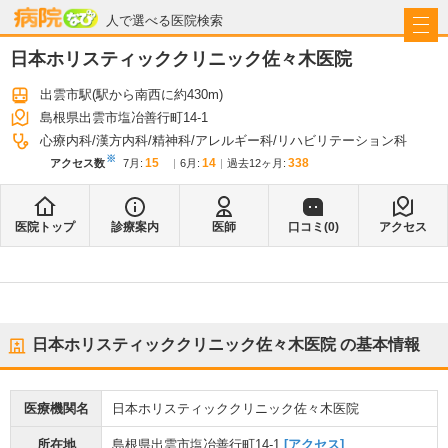
病院なび
人で選べる医院検索
日本ホリスティッククリニック佐々木医院
出雲市駅
(駅から
南西に約430m
)
島根県出雲市塩冶善行町14-1
心療内科
漢方内科
精神科
アレルギー科
リハビリテーション科
※
15
14
338
アクセス数
7月
:
6月
:
過去12ヶ月:
医院トップ
診療案内
医師
口コミ(
0
)
アクセス
日本ホリスティッククリニック佐々木医院
の基本情報
医療機関名
日本ホリスティッククリニック佐々木医院
所在地
島根県出雲市塩冶善行町14-1
[アクセス]