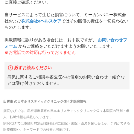
に直接ご確認ください。
当サービスによって生じた損害について、ミーカンパニー株式会
社および
株式会社eヘルスケア
ではその賠償の責任を一切負わない
ものとします。
掲載情報に誤りがある場合には、お手数ですが、
お問い合わせフ
ォーム
からご連絡をいただけますようお願いいたします。
※お電話での対応は行っておりません
必ずお読みください
病気に関するご相談や各医院への個別のお問い合わせ・紹介な
どは受け付けておりません。
出雲市
の
日本ホリスティッククリニック佐々木医院
情報
病院なび では、
島根県
出雲市
の
日本ホリスティッククリニック佐々木医院
の
評判・求
人・転職
情報を掲載しています。
病院なび では市区町村別/診療科目別に病院・医院・薬局を探せるほか、予約ができる
医療機関や、キーワードでの検索も可能です。