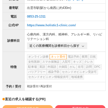
最寄駅
出雲市駅
(駅から
南西に約430m
)
電話
0853-25-1311
公式HP
https://www.holistic1-clinic.com/
心療内科
、
漢方内科
、
精神科
、
アレルギー科
、
リハビ
リテーション科
診療科目
近くの医療機関を診療科目から探す
オンライン診療
ネット受付
電話予約
夜間
日祝
女性医師
スマホ保険証
入院可
キッズ
クレカ
特徴
駐車場
英語
外国語
大病院
がん
在宅
訪問
DPC
バリアフリー
感染予防
セカンドオピニオン受診可
セカンドオピニオン情報提供可
地域連携
予約 / 受付
初診受付
再診受付
直近の求人を確認する
[PR]