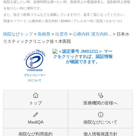
病院を探したい時、診療時間を調べたい時、医師求人や看護師求人、薬剤師求人情報
を知りたい時に便利です。
また、役立つ医療コラムなども掲載していますので、是非ご覧になってください。
関連キーワード:
心療内科 / 漢方内科 / 精神科 / アレルギー科 / 医院 / かかりつけ
病院なびトップ
>
島根県
>
出雲市
>
心療内科
漢方内科
... >
日本ホ
リスティッククリニック佐々木医院
プライバシーマー
クについて
トップ
医療機関の皆様へ
MediQA
病院なびについて
病院なび利用規約
個人情報保護方針