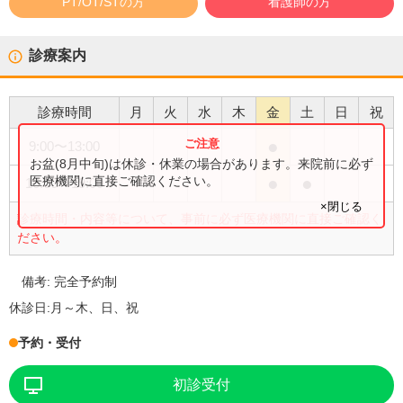
PT/OT/STの方
看護師の方
診療案内
診療時間
月
火
水
木
金
土
日
祝
●
9:00
〜
13:00
お盆(8月中旬)は休診・休業の場合があります。来院前に必ず
●
●
医療機関に直接ご確認ください。
16:00
〜
19:00
×閉じる
診療時間・内容等について、事前に必ず医療機関に直接ご確認く
ださい。
備考:
完全予約制
休診日:
月～木、日、祝
予約・受付
初診受付