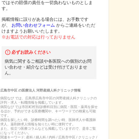
ではその賠償の責任を一切負わないものとしま
す。
掲載情報に誤りがある場合には、お手数です
が、
お問い合わせフォーム
からご連絡をいただ
けますようお願いいたします。
※お電話での対応は行っておりません
必ずお読みください
病気に関するご相談や各医院への個別のお問
い合わせ・紹介などは受け付けておりませ
ん。
広島市中区
の
医療法人 河野産婦人科クリニック
情報
病院なび では、
広島県
広島市中区
の
河野産婦人科クリニック
の
評判・求人・転職
情報を掲載しています。
病院なび では市区町村別/診療科目別に病院・医院・薬局を探せ
るほか、予約ができる医療機関や、キーワードでの検索も可能
です。
病院を探したい時、診療時間を調べたい時、医師求人や看護師
求人、薬剤師求人情報を知りたい時に便利です。
また、役立つ医療コラムなども掲載していますので、是非ご覧
になってください。
関連キーワード:
産科 / 婦人科 / 内科 / 広島市中区 / クリニック /