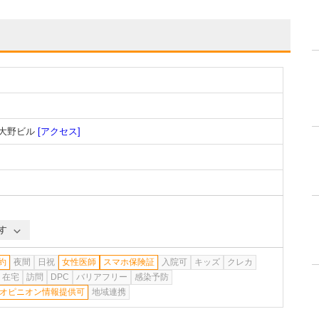
 大野ビル
[アクセス]
す
約
夜間
日祝
女性医師
スマホ保険証
入院可
キッズ
クレカ
在宅
訪問
DPC
バリアフリー
感染予防
オピニオン情報提供可
地域連携