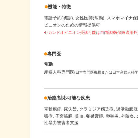
機能・特徴
電話予約(初診)
女性医師(常勤)
スマホマイナ保
ピニオンのための情報提供可
セカンドオピニオン受診可能
は自由診療(保険適用外
専門医
常勤
産婦人科専門医
(日本専門医機構または日本産婦人科学
治療/対応可能な疾患
帯状疱疹
尿失禁
クラミジア感染症
過活動膀胱/
張症
子宮筋腫
貧血
卵巣嚢腫
卵巣炎
外陰炎
性暴力被害者支援