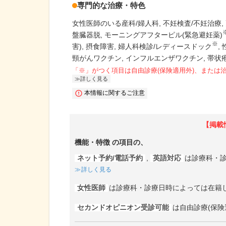
専門的な治療・特色
女性医師のいる産科/婦人科
不妊検査/不妊治療
盤臓器脱
モーニングアフターピル(緊急避妊薬)
※
害)
摂食障害
婦人科検診/レディースドック
頸がんワクチン
インフルエンザワクチン
帯状
「※」がつく項目は自由診療(保険適用外)、または
詳しく見る
本情報に関するご注意
【掲載
機能・特徴
の項目の、
ネット予約/電話予約
,
英語対応
は診療科・
詳しく見る
女性医師
は診療科・診療日時によっては在籍
セカンドオピニオン受診可能
は自由診療(保険