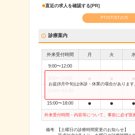
直近の求人を確認する
[PR]
PT/OT/STの方
診療案内
外来受付時間
月
火
9:00
〜
12:00
●
●
9:00
〜
13:00
お盆(8月中旬)は休診・休業の場合がありま
13:00
〜
15:00
●
●
15:00
〜
18:00
外来受付時間・内容等について、事前に必ず医
備考:
【土曜日の診療時間変更のお知らせ】