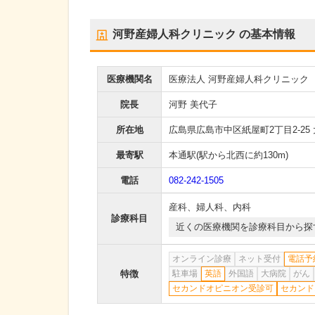
河野産婦人科クリニック
の基本情報
医療機関名
医療法人 河野産婦人科クリニック
院長
河野 美代子
所在地
広島県広島市中区紙屋町2丁目2-25
最寄駅
本通駅
(駅から
北西に約130m
)
電話
082-242-1505
産科
、
婦人科
、
内科
診療科目
近くの医療機関を診療科目から探
オンライン診療
ネット受付
電話予
特徴
駐車場
英語
外国語
大病院
がん
セカンドオピニオン受診可
セカンド