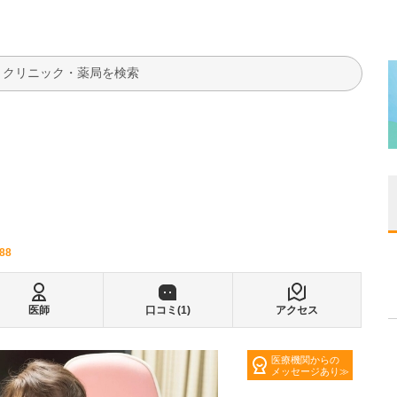
検索
488
医師
口コミ(
1
)
アクセス
医療機関からの
メッセージあり