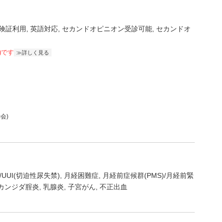
険証利用
英語対応
セカンドオピニオン受診可能
セカンドオ
)です
詳しく見る
会)
UUI(切迫性尿失禁)
月経困難症
月経前症候群(PMS)/月経前緊
カンジダ腟炎
乳腺炎
子宮がん
不正出血