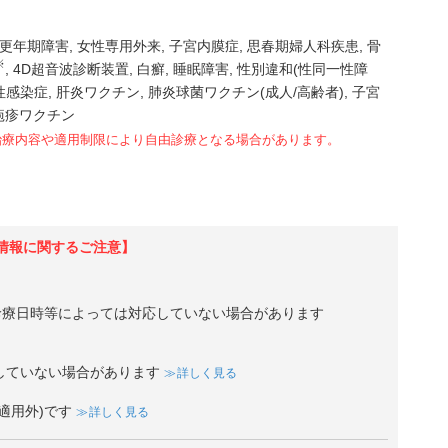
更年期障害
女性専用外来
子宮内膜症
思春期婦人科疾患
骨
※
4D超音波診断装置
白癬
睡眠障害
性別違和(性同一性障
性感染症
肝炎ワクチン
肺炎球菌ワクチン(成人/高齢者)
子宮
疱疹ワクチン
治療内容や適用制限により自由診療となる場合があります。
情報に関するご注意】
診療日時等によっては対応していない場合があります
していない場合があります
詳しく見る
適用外)です
詳しく見る