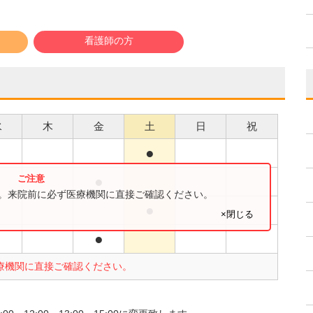
看護師の方
水
木
金
土
日
祝
●
●
●
す。来院前に必ず医療機関に直接ご確認ください。
●
×閉じる
●
●
療機関に直接ご確認ください。