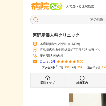
病院なび
人で選べる医院検索
河野産婦人科クリニック
本通駅
(駅から
北西に約130m
)
広島県広島市中区紙屋町2丁目2-25 大野ビル
産科
婦人科
内科
口コミ:
1
件
5.00
※
157
257
3,
アクセス数
7月
:
6月
:
過去12ヶ月:
医院トップ
診療案内