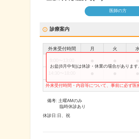
医師の方
診療案内
外来受付時間
月
火
●
●
9:00
〜
13:00
お盆(8月中旬)は休診・休業の場合がありま
●
●
14:30
〜
18:00
外来受付時間・内容等について、事前に必ず医
備考:
土曜AMのみ
臨時休診あり
休診日:
日、祝