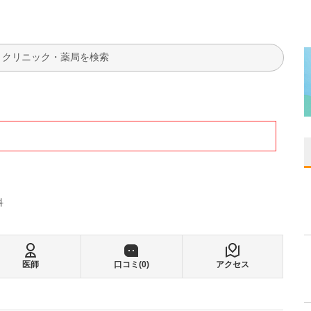
検索
科
医師
口コミ(
0
)
アクセス