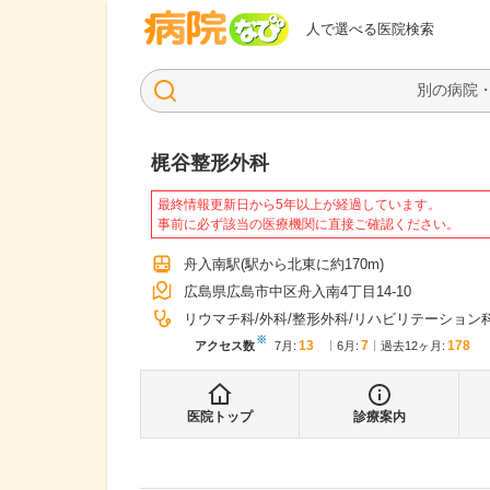
病院なび
人で選べる医院検索
梶谷整形外科
最終情報更新日から5年以上が経過しています。
事前に必ず該当の医療機関に直接ご確認ください。
舟入南駅
(駅から
北東に約170m
)
広島県広島市中区舟入南4丁目14-10
リウマチ科
外科
整形外科
リハビリテーション
※
13
7
178
アクセス数
7月
:
6月
:
過去12ヶ月:
医院トップ
診療案内