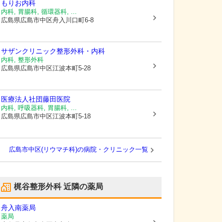
もりお内科
内科, 胃腸科, 循環器科, ...
広島県広島市中区
舟入川口町6-8
サザンクリニック整形外科・内科
内科, 整形外科
広島県広島市中区
江波本町5-28
医療法人社団藤田医院
内科, 呼吸器科, 胃腸科, ...
広島県広島市中区
江波本町5-18
広島市中区(リウマチ科)の病院・クリニック一覧
梶谷整形外科
近隣の薬局
舟入南薬局
薬局