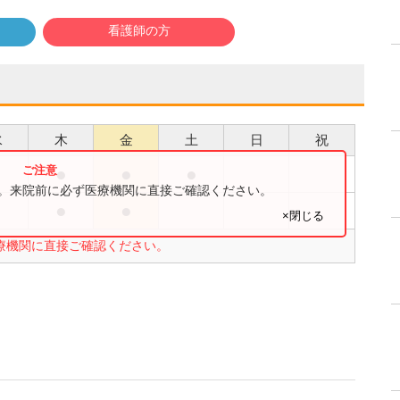
看護師の方
水
木
金
土
日
祝
●
●
●
●
す。来院前に必ず医療機関に直接ご確認ください。
●
●
●
×閉じる
療機関に直接ご確認ください。