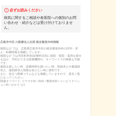
必ずお読みください
病気に関するご相談や各医院への個別のお問
い合わせ・紹介などは受け付けておりませ
ん。
広島市中区
の
医療法人社団 梶谷整形外科
情報
病院なび では、
広島県
広島市中区
の
梶谷整形外科
の
評判・求
人・転職
情報を掲載しています。
病院なび では市区町村別/診療科目別に病院・医院・薬局を探せ
るほか、予約ができる医療機関や、キーワードでの検索も可能
です。
病院を探したい時、診療時間を調べたい時、医師求人や看護師
求人、薬剤師求人情報を知りたい時に便利です。
また、役立つ医療コラムなども掲載していますので、是非ご覧
になってください。
関連キーワード:
リウマチ科 / 外科 / 整形外科 / リハビリテーシ
ョン科 / かかりつけ