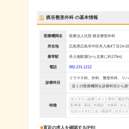
梶谷整形外科
の基本情報
医療機関名
医療法人社団 梶谷整形外科
所在地
広島県広島市中区舟入南4丁目14-10
最寄駅
舟入南駅
(駅から
北東に約170m
)
電話
082-231-1212
リウマチ科
、
外科
、
整形外科
、
リハ
診療科目
近くの医療機関を診療科目から探
オンライン診療
ネット受付
電話予
特徴
駐車場
英語
外国語
大病院
がん
セカンドオピニオン受診可
セカンド
直近の求人を確認する
[PR]