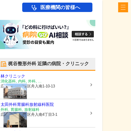
医療機関の皆様へ
梶谷整形外科
近隣の病院・クリニック
林クリニック
消化器科, 内科, 外科, ...
広島県広島市中区
舟入南1-10-13
太田外科胃腸科放射線科医院
外科, 胃腸科, 放射線科
広島県広島市中区
舟入南4丁目3-1