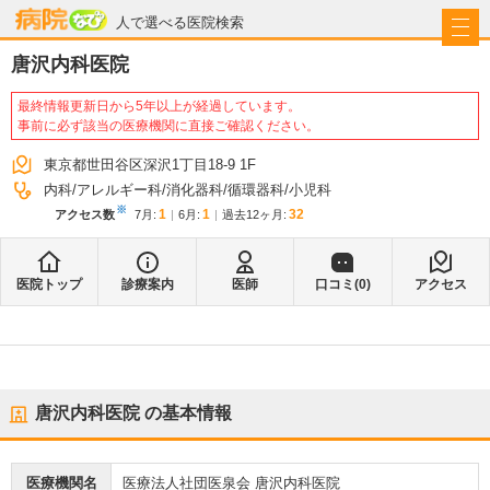
病院なび
人で選べる医院検索
唐沢内科医院
最終情報更新日から5年以上が経過しています。
事前に必ず該当の医療機関に直接ご確認ください。
東京都世田谷区深沢1丁目18-9 1F
内科
アレルギー科
消化器科
循環器科
小児科
※
1
1
32
アクセス数
7月
:
6月
:
過去12ヶ月:
医院トップ
診療案内
医師
口コミ(
0
)
アクセス
唐沢内科医院
の基本情報
医療機関名
医療法人社団医泉会 唐沢内科医院