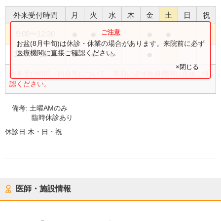
外来受付時間
月
火
水
木
金
土
日
祝
●
●
●
●
●
9:00
〜
12:30
お盆(8月中旬)は休診・休業の場合があります。来院前に必ず
●
●
●
●
医療機関に直接ご確認ください。
15:00
〜
18:00
×閉じる
外来受付時間・内容等について、事前に必ず医療機関に直接ご確
認ください。
備考:
土曜AMのみ
臨時休診あり
休診日:
木・日・祝
医師・施設情報