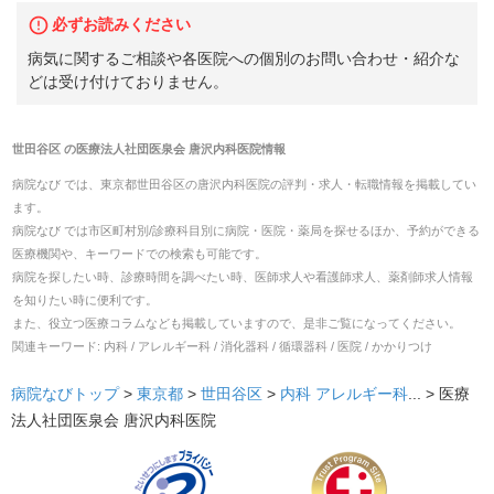
必ずお読みください
病気に関するご相談や各医院への個別のお問い合わせ・紹介な
どは受け付けておりません。
世田谷区
の
医療法人社団医泉会 唐沢内科医院
情報
病院なび では、
東京都
世田谷区
の
唐沢内科医院
の
評判・求人・転職
情報を掲載してい
ます。
病院なび では市区町村別/診療科目別に病院・医院・薬局を探せるほか、予約ができる
医療機関や、キーワードでの検索も可能です。
病院を探したい時、診療時間を調べたい時、医師求人や看護師求人、薬剤師求人情報
を知りたい時に便利です。
また、役立つ医療コラムなども掲載していますので、是非ご覧になってください。
関連キーワード:
内科 / アレルギー科 / 消化器科 / 循環器科 / 医院 / かかりつけ
病院なびトップ
>
東京都
>
世田谷区
>
内科
アレルギー科
... >
医療
法人社団医泉会 唐沢内科医院