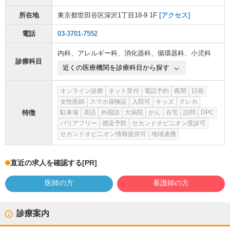
所在地
東京都世田谷区深沢1丁目18-9 1F
[アクセス]
電話
03-3701-7552
内科
、
アレルギー科
、
消化器科
、
循環器科
、
小児科
診療科目
近くの医療機関を診療科目から探す
オンライン診療
ネット受付
電話予約
夜間
日祝
女性医師
スマホ保険証
入院可
キッズ
クレカ
特徴
駐車場
英語
外国語
大病院
がん
在宅
訪問
DPC
バリアフリー
感染予防
セカンドオピニオン受診可
セカンドオピニオン情報提供可
地域連携
直近の求人を確認する
[PR]
医師の方
看護師の方
診療案内