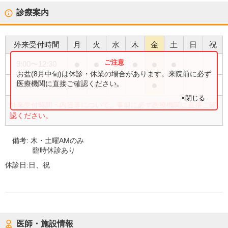
診療案内
外来受付時間
月
火
水
木
金
土
日
祝
●
●
●
●
●
●
9:00
〜
12:30
お盆(8月中旬)は休診・休業の場合があります。来院前に必ず
●
●
●
●
医療機関に直接ご確認ください。
14:30
〜
18:00
×閉じる
外来受付時間・内容等について、事前に必ず医療機関に直接ご確
認ください。
備考:
木・土曜AMのみ
臨時休診あり
休診日:
日、祝
医師・施設情報