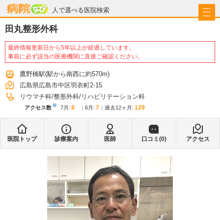
病院なび
人で選べる医院検索
田丸整形外科
最終情報更新日から5年以上が経過しています。
事前に必ず該当の医療機関に直接ご確認ください。
鷹野橋駅
(駅から
南西に約570m
)
広島県広島市中区羽衣町2-15
リウマチ科
整形外科
リハビリテーション科
※
8
7
129
アクセス数
7月
:
6月
:
過去12ヶ月:
医院トップ
診療案内
医師
口コミ(
0
)
アクセス