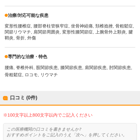
治療/対応可能な疾患
変形性腰椎症, 腰部脊柱管狭窄症, 坐骨神経痛, 頚椎捻挫, 骨粗鬆症,
関節リウマチ, 肩関節周囲炎, 変形性膝関節症, 上腕骨外上顆炎, 腱
鞘炎, 骨折, 外傷
専門的な治療・特色
腰痛
脊椎外科
股関節疾患
膝関節疾患
肩関節疾患
肘関節疾患
骨粗鬆症
ロコモ
リウマチ
口コミ (0件)
※100文字以上800文字以内でご記入ください