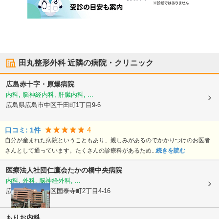
田丸整形外科
近隣の病院・クリニック
広島赤十字・原爆病院
内科, 脳神経内科, 肝臓内科, ...
広島県広島市中区
千田町1丁目9-6
4
口コミ:
1
件
自分が産まれた病院ということもあり、親しみがあるのでかかりつけのお医者
さんとして通っています。たくさんの診療科があるため...
続きを読む
医療法人社団仁鷹会
たかの橋中央病院
内科, 外科, 脳神経外科, ...
広島県広島市中区
国泰寺町2丁目4-16
もりお内科