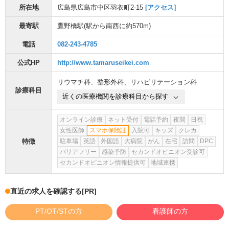
所在地
広島県広島市中区羽衣町2-15
[アクセス]
最寄駅
鷹野橋駅
(駅から
南西に約570m
)
電話
082-243-4785
公式HP
http://www.tamaruseikei.com
リウマチ科
、
整形外科
、
リハビリテーション科
診療科目
近くの医療機関を診療科目から探す
オンライン診療
ネット受付
電話予約
夜間
日祝
女性医師
スマホ保険証
入院可
キッズ
クレカ
特徴
駐車場
英語
外国語
大病院
がん
在宅
訪問
DPC
バリアフリー
感染予防
セカンドオピニオン受診可
セカンドオピニオン情報提供可
地域連携
直近の求人を確認する
[PR]
PT/OT/STの方
看護師の方