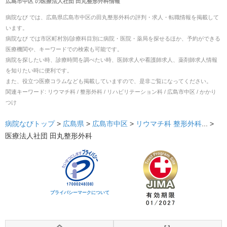
広島市中区
の
医療法人社団 田丸整形外科
情報
病院なび では、
広島県
広島市中区
の
田丸整形外科
の
評判・求人・転職
情報を掲載して
います。
病院なび では市区町村別/診療科目別に病院・医院・薬局を探せるほか、予約ができる
医療機関や、キーワードでの検索も可能です。
病院を探したい時、診療時間を調べたい時、医師求人や看護師求人、薬剤師求人情報
を知りたい時に便利です。
また、役立つ医療コラムなども掲載していますので、是非ご覧になってください。
関連キーワード:
リウマチ科 / 整形外科 / リハビリテーション科 / 広島市中区 / かかり
つけ
病院なびトップ
>
広島県
>
広島市中区
>
リウマチ科
整形外科
... >
医療法人社団 田丸整形外科
プライバシーマークについて