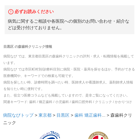
必ずお読みください
病気に関するご相談や各医院への個別のお問い合わせ・紹介な
どは受け付けておりません。
目黒区
の
森歯科クリニック
情報
病院なび では、
東京都
目黒区
の
森歯科クリニック
の
評判・求人・転職
情報を掲載して
います。
病院なび では市区町村別/診療科目別に病院・医院・薬局を探せるほか、予約ができる
医療機関や、キーワードでの検索も可能です。
病院を探したい時、診療時間を調べたい時、医師求人や看護師求人、薬剤師求人情報
を知りたい時に便利です。
また、役立つ医療コラムなども掲載していますので、是非ご覧になってください。
関連キーワード:
歯科 / 矯正歯科 / 小児歯科 / 歯科口腔外科 / クリニック / かかりつけ
病院なびトップ
>
東京都
>
目黒区
>
歯科
矯正歯科
... >
森歯科クリ
ニック