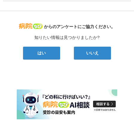
病院なび
からのアンケートにご協力ください。
知りたい情報は見つかりましたか?
はい
いいえ