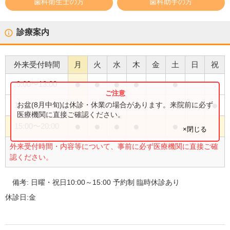
歯科衛生士の方
歯科助手の方
診療案内
外来受付時間
月
火
水
木
金
土
日
祝
●
●
●
●
●
9:00
〜
13:00
●
●
お盆(8月中旬)は休診・休業の場合があります。来院前に必ず
10:00
〜
15:00
医療機関に直接ご確認ください。
●
●
●
●
●
15:00
〜
20:00
×閉じる
外来受付時間・内容等について、事前に必ず医療機関に直接ご確
認ください。
備考:
日曜・祝日10:00～15:00 予約制 臨時休診あり
休診日:
金