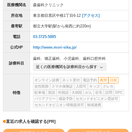
医療機関名
森歯科クリニック
所在地
東京都目黒区中根1丁目6-12
[アクセス]
最寄駅
都立大学駅
(駅から
南西に約220m
)
電話
03-3725-5885
公式HP
http://www.mori-sika.jp/
歯科
、
矯正歯科
、
小児歯科
、
歯科口腔外科
診療科目
近くの医療機関を診療科目から探す
オンライン診療
ネット受付
電話予約
夜間
日祝
女性医師
スマホ保険証
入院可
キッズ
クレカ
特徴
駐車場
英語
外国語
大病院
がん
在宅
訪問
DPC
バリアフリー
感染予防
セカンドオピニオン受診可
セカンドオピニオン情報提供可
地域連携
直近の求人を確認する
[PR]