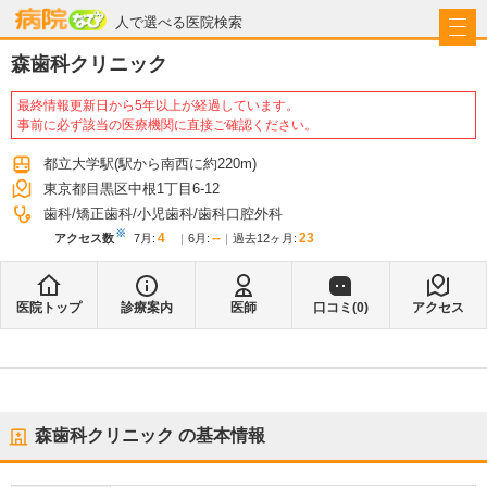
病院なび
人で選べる医院検索
森歯科クリニック
最終情報更新日から5年以上が経過しています。
事前に必ず該当の医療機関に直接ご確認ください。
都立大学駅
(駅から
南西に約220m
)
東京都目黒区中根1丁目6-12
歯科
矯正歯科
小児歯科
歯科口腔外科
※
4
--
23
アクセス数
7月
:
6月
:
過去12ヶ月:
医院トップ
診療案内
医師
口コミ(
0
)
アクセス
森歯科クリニック
の基本情報