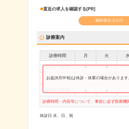
直近の求人を確認する
[PR]
歯科衛生士の方
診療案内
診療時間
月
火
●
●
11:00
〜
13:00
お盆(8月中旬)は休診・休業の場合がありま
15:00
〜
17:00
●
●
15:00
〜
19:00
診療時間・内容等について、事前に必ず医療機
休診日:
水、日、祝