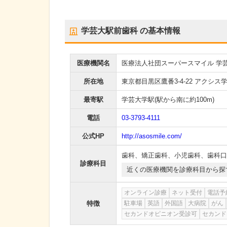
学芸大駅前歯科
の基本情報
医療機関名
医療法人社団スーパースマイル 学
所在地
東京都目黒区鷹番3-4-22 アクシス
最寄駅
学芸大学駅
(駅から
南に約100m
)
電話
03-3793-4111
公式HP
http://asosmile.com/
歯科
、
矯正歯科
、
小児歯科
、
歯科口
診療科目
近くの医療機関を診療科目から探
オンライン診療
ネット受付
電話予
特徴
駐車場
英語
外国語
大病院
がん
セカンドオピニオン受診可
セカンド