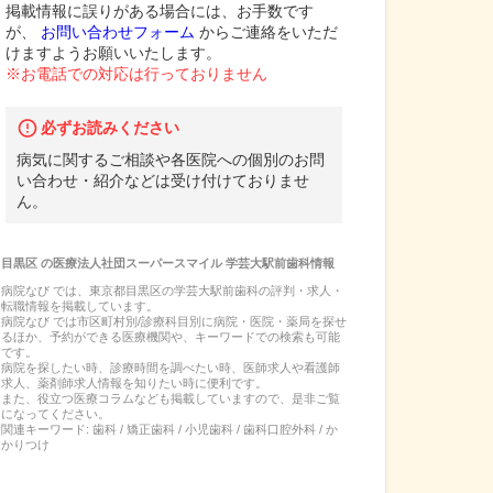
掲載情報に誤りがある場合には、お手数です
が、
お問い合わせフォーム
からご連絡をいただ
けますようお願いいたします。
※お電話での対応は行っておりません
必ずお読みください
病気に関するご相談や各医院への個別のお問
い合わせ・紹介などは受け付けておりませ
ん。
目黒区
の
医療法人社団スーパースマイル 学芸大駅前歯科
情報
病院なび では、
東京都
目黒区
の
学芸大駅前歯科
の
評判・求人・
転職
情報を掲載しています。
病院なび では市区町村別/診療科目別に病院・医院・薬局を探せ
るほか、予約ができる医療機関や、キーワードでの検索も可能
です。
病院を探したい時、診療時間を調べたい時、医師求人や看護師
求人、薬剤師求人情報を知りたい時に便利です。
また、役立つ医療コラムなども掲載していますので、是非ご覧
になってください。
関連キーワード:
歯科 / 矯正歯科 / 小児歯科 / 歯科口腔外科 / か
かりつけ