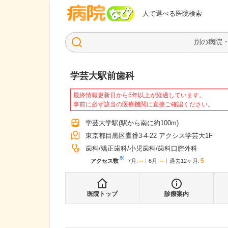
病院なび
人で選べる医院検索
学芸大駅前歯科
最終情報更新日から5年以上が経過しています。
事前に必ず該当の医療機関に直接ご確認ください。
学芸大学駅
(駅から
南に約100m
)
東京都目黒区鷹番3-4-22 アクシス学芸大1F
歯科
矯正歯科
小児歯科
歯科口腔外科
※
--
--
5
アクセス数
7月
:
6月
:
過去12ヶ月:
医院トップ
診療案内