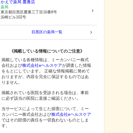
かえで薬局 鷹番店
薬局
東京都目黒区
鷹番三丁目16番8号
浜崎ビル102号
目黒区
の薬局一覧
《掲載している情報についてのご注意》
掲載している各種情報は、ミーカンパニー株式
会社および
株式会社eヘルスケア
が調査した情報
をもとにしています。 正確な情報掲載に努めて
おりますが、内容を完全に保証するものではあ
りません。
掲載されている医院を受診される場合は、事前
に必ず該当の医院に直接ご確認ください。
当サービスによって生じた損害について、ミー
カンパニー株式会社および
株式会社eヘルスケア
ではその賠償の責任を一切負わないものとしま
す。