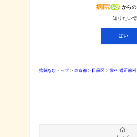
病院な
からの
知りたい情
はい
病院なびトップ
>
東京都
>
目黒区
>
歯科
矯正歯科
トップ