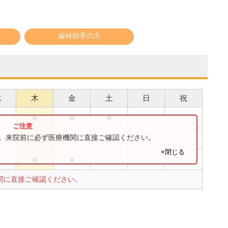
歯科助手の方
水
木
金
土
日
祝
●
●
●
●
す。来院前に必ず医療機関に直接ご確認ください。
×閉じる
●
●
関に直接ご確認ください。