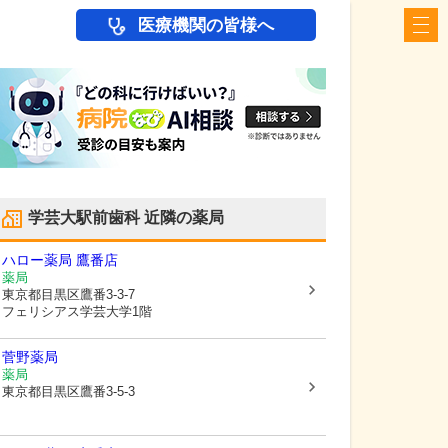
医療機関の皆様へ
学芸大駅前歯科
近隣の薬局
ハロー薬局 鷹番店
薬局
東京都目黒区
鷹番3-3-7
フェリシアス学芸大学1階
菅野薬局
薬局
東京都目黒区
鷹番3-5-3