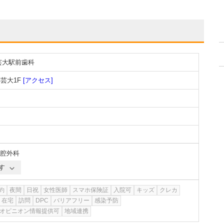
芸大駅前歯科
学芸大1F
[アクセス]
腔外科
す
約
夜間
日祝
女性医師
スマホ保険証
入院可
キッズ
クレカ
在宅
訪問
DPC
バリアフリー
感染予防
オピニオン情報提供可
地域連携