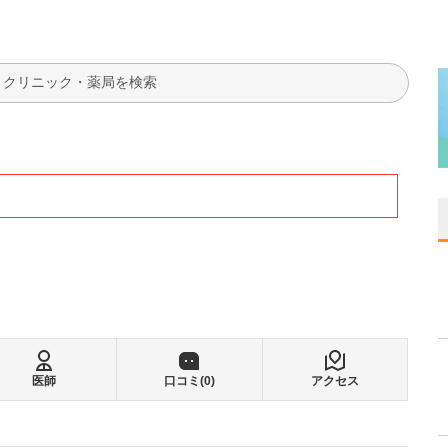
検索
医師
口コミ(
0
)
アクセス