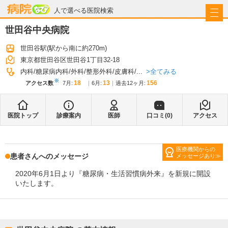
病院なび
人で選べる医院検索
世田谷中央病院
世田谷駅
(駅から
南に約270m
)
東京都世田谷区世田谷1丁目32-18
全てみる
内科
糖尿病内科
外科
整形外科
皮膚科
...
※
18
13
156
アクセス数
7月
:
6月
:
過去12ヶ月:
医院トップ
診療案内
医師
口コミ(
0
)
アクセス
医療機関からの
患者さんへのメッセージ
メッセージあり
2020年6月1日より『糖尿病・生活習慣病外来』を新規に開設
いたします。