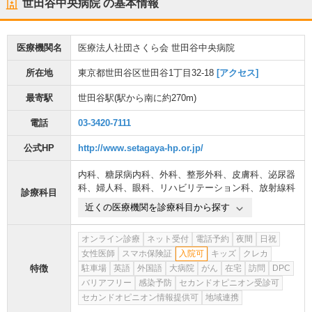
世田谷中央病院
の基本情報
医療機関名
医療法人社団さくら会 世田谷中央病院
所在地
東京都世田谷区世田谷1丁目32-18
[アクセス]
最寄駅
世田谷駅
(駅から
南に約270m
)
電話
03-3420-7111
公式HP
http://www.setagaya-hp.or.jp/
内科
、
糖尿病内科
、
外科
、
整形外科
、
皮膚科
、
泌尿器
科
、
婦人科
、
眼科
、
リハビリテーション科
、
放射線科
診療科目
近くの医療機関を診療科目から探す
オンライン診療
ネット受付
電話予約
夜間
日祝
女性医師
スマホ保険証
入院可
キッズ
クレカ
特徴
駐車場
英語
外国語
大病院
がん
在宅
訪問
DPC
バリアフリー
感染予防
セカンドオピニオン受診可
セカンドオピニオン情報提供可
地域連携