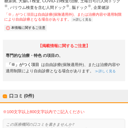
糖尿病
大腸CT検査
COVID-19検査/治療
土曜日可の人間ドック
※
※
※
バリウム検査を含む人間ドック
脳ドック
企業健診
「※」がつく項目は自由診療(保険適用外)、または治療内容や適用制限
により自由診療となる場合があります。
詳しく見る
本情報に関するご注意
【掲載情報に関するご注意】
専門的な治療・特色
の項目の、
「※」がつく項目
は自由診療(保険適用外)、または治療内容や
適用制限により自由診療となる場合があります。
詳しく見る
口コミ (0件)
※100文字以上800文字以内でご記入ください