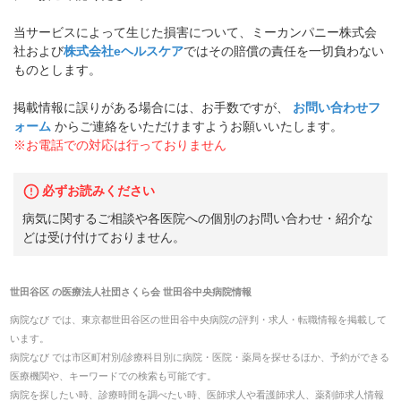
当サービスによって生じた損害について、ミーカンパニー株式会
社および
株式会社eヘルスケア
ではその賠償の責任を一切負わない
ものとします。
掲載情報に誤りがある場合には、お手数ですが、
お問い合わせフ
ォーム
からご連絡をいただけますようお願いいたします。
※お電話での対応は行っておりません
必ずお読みください
病気に関するご相談や各医院への個別のお問い合わせ・紹介な
どは受け付けておりません。
世田谷区
の
医療法人社団さくら会 世田谷中央病院
情報
病院なび では、
東京都
世田谷区
の
世田谷中央病院
の
評判・求人・転職
情報を掲載して
います。
病院なび では市区町村別/診療科目別に病院・医院・薬局を探せるほか、予約ができる
医療機関や、キーワードでの検索も可能です。
病院を探したい時、診療時間を調べたい時、医師求人や看護師求人、薬剤師求人情報