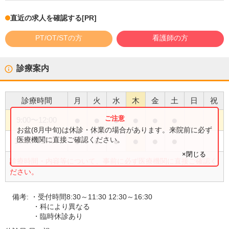
直近の求人を確認する
[PR]
PT/OT/STの方
看護師の方
診療案内
診療時間
月
火
水
木
金
土
日
祝
●
●
●
●
●
●
9:00
〜
12:00
お盆(8月中旬)は休診・休業の場合があります。来院前に必ず
●
●
●
●
●
●
医療機関に直接ご確認ください。
13:00
〜
17:00
×閉じる
診療時間・内容等について、事前に必ず医療機関に直接ご確認く
ださい。
備考:
・受付時間8:30～11:30 12:30～16:30
・科により異なる
・臨時休診あり