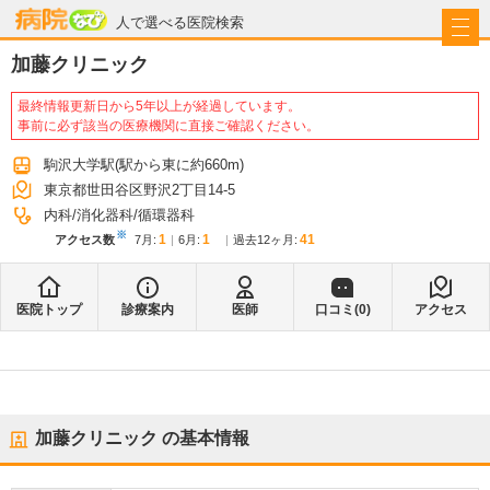
病院なび
人で選べる医院検索
加藤クリニック
最終情報更新日から5年以上が経過しています。
事前に必ず該当の医療機関に直接ご確認ください。
駒沢大学駅
(駅から
東に約660m
)
東京都世田谷区野沢2丁目14-5
内科
消化器科
循環器科
※
1
1
41
アクセス数
7月
:
6月
:
過去12ヶ月:
医院トップ
診療案内
医師
口コミ(
0
)
アクセス
加藤クリニック
の基本情報