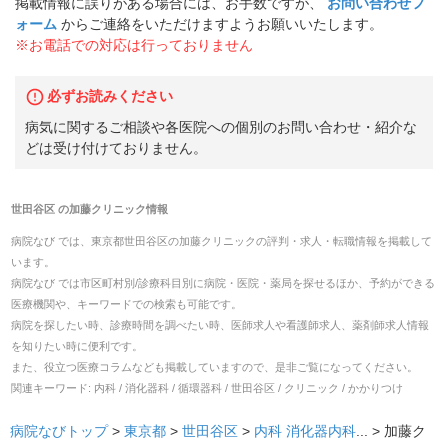
掲載情報に誤りがある場合には、お手数ですが、
お問い合わせフ
ォーム
からご連絡をいただけますようお願いいたします。
※お電話での対応は行っておりません
必ずお読みください
病気に関するご相談や各医院への個別のお問い合わせ・紹介な
どは受け付けておりません。
世田谷区
の
加藤クリニック
情報
病院なび では、
東京都
世田谷区
の
加藤クリニック
の
評判・求人・転職
情報を掲載して
います。
病院なび では市区町村別/診療科目別に病院・医院・薬局を探せるほか、予約ができる
医療機関や、キーワードでの検索も可能です。
病院を探したい時、診療時間を調べたい時、医師求人や看護師求人、薬剤師求人情報
を知りたい時に便利です。
また、役立つ医療コラムなども掲載していますので、是非ご覧になってください。
関連キーワード:
内科 / 消化器科 / 循環器科 / 世田谷区 / クリニック / かかりつけ
病院なびトップ
>
東京都
>
世田谷区
>
内科
消化器内科
... >
加藤ク