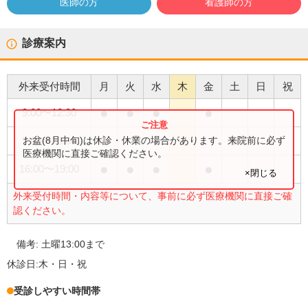
医師の方
看護師の方
診療案内
外来受付時間
月
火
水
木
金
土
日
祝
●
●
●
●
9:00
〜
12:30
●
お盆(8月中旬)は休診・休業の場合があります。来院前に必ず
9:00
〜
13:00
医療機関に直接ご確認ください。
●
●
●
●
16:00
〜
19:00
×閉じる
外来受付時間・内容等について、事前に必ず医療機関に直接ご確
認ください。
備考:
土曜13:00まで
休診日:
木・日・祝
受診しやすい時間帯