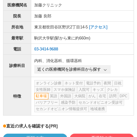
医療機関名
加藤クリニック
院長
加藤 良郎
所在地
東京都世田谷区野沢2丁目14-5
[アクセス]
最寄駅
駒沢大学駅
(駅から
東に約660m
)
電話
03-3414-9688
内科
、
消化器科
、
循環器科
診療科目
近くの医療機関を診療科目から探す
オンライン診療
ネット受付
電話予約
夜間
日祝
女性医師
スマホ保険証
入院可
キッズ
クレカ
特徴
駐車場
英語
外国語
大病院
がん
在宅
訪問
DPC
バリアフリー
感染予防
セカンドオピニオン受診可
セカンドオピニオン情報提供可
地域連携
直近の求人を確認する
[PR]