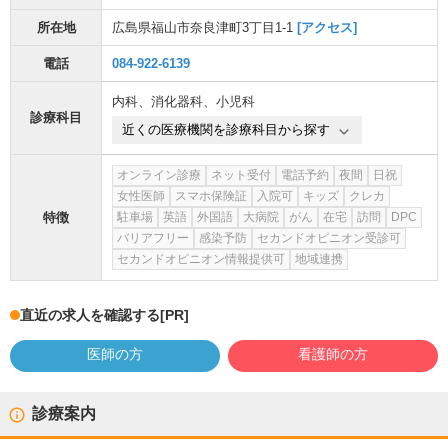
所在地
広島県福山市奈良津町3丁目1-1
[アクセス]
電話
084-922-6139
内科
、
消化器科
、
小児科
診療科目
近くの医療機関を診療科目から探す
オンライン診療
ネット受付
電話予約
夜間
日祝
女性医師
スマホ保険証
入院可
キッズ
クレカ
特徴
駐車場
英語
外国語
大病院
がん
在宅
訪問
DPC
バリアフリー
感染予防
セカンドオピニオン受診可
セカンドオピニオン情報提供可
地域連携
直近の求人を確認する
[PR]
医師の方
看護師の方
診療案内