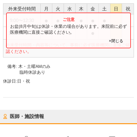
外来受付時間
月
火
水
木
金
土
日
祝
●
●
●
●
●
●
9:00
〜
12:30
お盆(8月中旬)は休診・休業の場合があります。来院前に必ず
●
●
●
●
医療機関に直接ご確認ください。
15:00
〜
18:00
×閉じる
外来受付時間・内容等について、事前に必ず医療機関に直接ご確
認ください。
備考:
木・土曜AMのみ
臨時休診あり
休診日:
日・祝
医師・施設情報