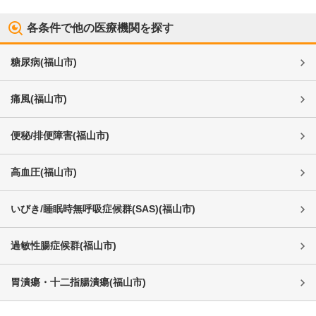
各条件で他の医療機関を探す
糖尿病
(
福山市
)
痛風
(
福山市
)
便秘/排便障害
(
福山市
)
高血圧
(
福山市
)
いびき/睡眠時無呼吸症候群(SAS)
(
福山市
)
過敏性腸症候群
(
福山市
)
胃潰瘍・十二指腸潰瘍
(
福山市
)