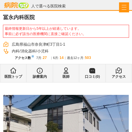
病院なび
人で選べる医院検索
冨永内科医院
最終情報更新日から5年以上が経過しています。
事前に必ず該当の医療機関に直接ご確認ください。
広島県福山市奈良津町3丁目1-1
内科
消化器科
小児科
※
27
14
503
アクセス数
7月
:
6月
:
過去12ヶ月:
医院トップ
診療案内
医師
口コミ(
0
)
アクセス