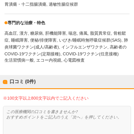
胃潰瘍・十二指腸潰瘍
過敏性腸症候群
専門的な治療・特色
高血圧
漢方
糖尿病
肝機能障害
喘息
痛風
脂質異常症
骨粗鬆
症
睡眠障害
便秘/排便障害
いびき/睡眠時無呼吸症候群(SAS)
肺
炎球菌ワクチン(成人/高齢者)
インフルエンザワクチン
高齢者の
COVID-19ワクチン(定期接種)
COVID-19ワクチン(任意接種)
生活習慣病一般, エコー内視鏡, 心電図検査
口コミ (0件)
※100文字以上800文字以内でご記入ください