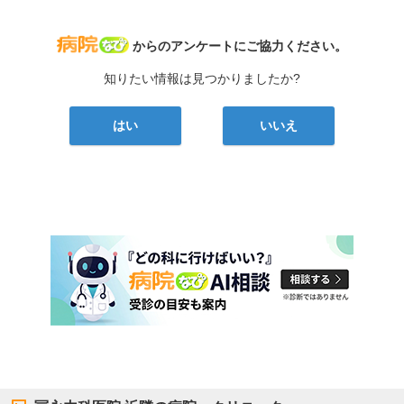
病院なび
からのアンケートにご協力ください。
知りたい情報は見つかりましたか?
はい
いいえ