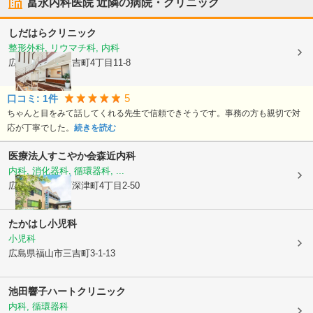
冨永内科医院
近隣の病院・クリニック
しだはらクリニック
整形外科, リウマチ科, 内科
広島県福山市
三吉町4丁目11-8
5
口コミ:
1
件
ちゃんと目をみて話してくれる先生で信頼できそうです。事務の方も親切で対
応が丁寧でした。
続きを読む
医療法人すこやか会
森近内科
内科, 消化器科, 循環器科, ...
広島県福山市
西深津町4丁目2-50
たかはし小児科
小児科
広島県福山市
三吉町3-1-13
池田響子ハートクリニック
内科, 循環器科