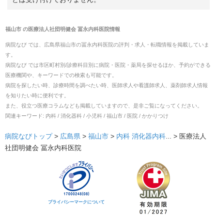
福山市
の
医療法人社団明健会 冨永内科医院
情報
病院なび では、
広島県
福山市
の
冨永内科医院
の
評判・求人・転職
情報を掲載していま
す。
病院なび では市区町村別/診療科目別に病院・医院・薬局を探せるほか、予約ができる
医療機関や、キーワードでの検索も可能です。
病院を探したい時、診療時間を調べたい時、医師求人や看護師求人、薬剤師求人情報
を知りたい時に便利です。
また、役立つ医療コラムなども掲載していますので、是非ご覧になってください。
関連キーワード:
内科 / 消化器科 / 小児科 / 福山市 / 医院 / かかりつけ
病院なびトップ
>
広島県
>
福山市
>
内科
消化器内科
... >
医療法人
社団明健会 冨永内科医院
プライバシーマークについて