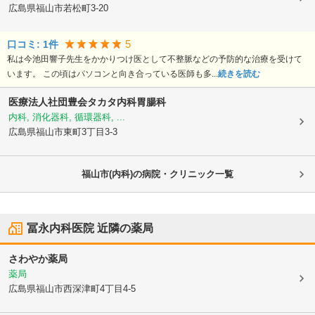
広島県福山市
若松町3-20
5
口コミ:
1
件
私は今池田響子先生をかかりつけ医として不整脈などの予防的な治療を受けて
います。 この頃はパソコンと向き合っている医師も多...
続きを読む
医療法人社団豊会
タカタ内科胃腸科
内科, 消化器科, 循環器科, ...
広島県福山市
東町3丁目3-3
福山市(内科)の病院・クリニック一覧
冨永内科医院
近隣の薬局
さわやか薬局
薬局
広島県福山市
西深津町4丁目4-5