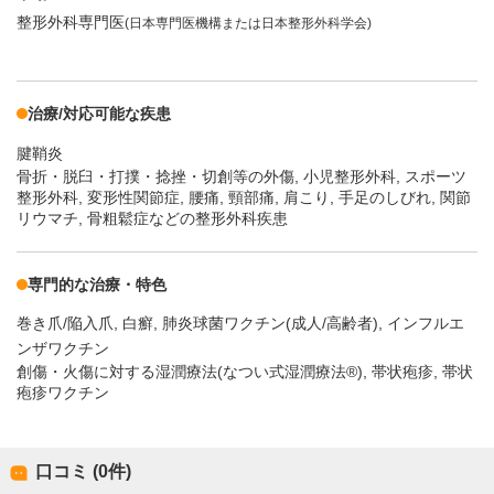
整形外科専門医
(日本専門医機構または日本整形外科学会)
治療/対応可能な疾患
腱鞘炎
骨折・脱臼・打撲・捻挫・切創等の外傷, 小児整形外科, スポーツ
整形外科, 変形性関節症, 腰痛, 頸部痛, 肩こり, 手足のしびれ, 関節
リウマチ, 骨粗鬆症などの整形外科疾患
専門的な治療・特色
巻き爪/陥入爪
白癬
肺炎球菌ワクチン(成人/高齢者)
インフルエ
ンザワクチン
創傷・火傷に対する湿潤療法(なつい式湿潤療法®), 帯状疱疹, 帯状
疱疹ワクチン
口コミ (0件)