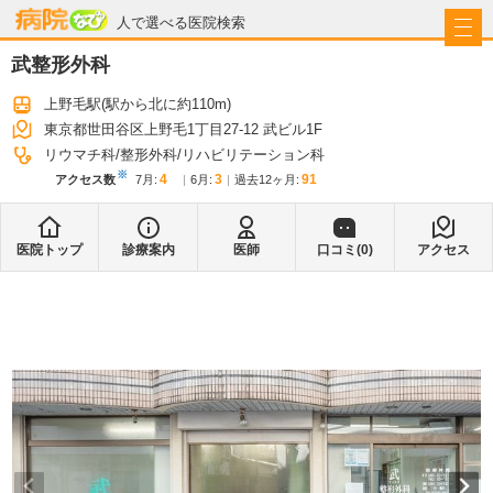
病院なび
人で選べる医院検索
武整形外科
上野毛駅
(駅から
北に約110m
)
東京都世田谷区上野毛1丁目27-12 武ビル1F
リウマチ科
整形外科
リハビリテーション科
※
4
3
91
アクセス数
7月
:
6月
:
過去12ヶ月:
医院トップ
診療案内
医師
口コミ(
0
)
アクセス