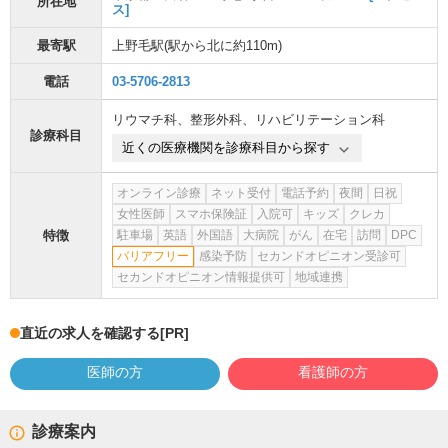
所在地
ス]
最寄駅
上野毛駅
(駅から
北に約110m
)
電話
03-5706-2813
リウマチ科
、
整形外科
、
リハビリテーション科
診療科目
近くの医療機関を診療科目から探す
オンライン診療
ネット受付
電話予約
夜間
日祝
女性医師
スマホ保険証
入院可
キッズ
クレカ
特徴
駐車場
英語
外国語
大病院
がん
在宅
訪問
DPC
バリアフリー
感染予防
セカンドオピニオン受診可
セカンドオピニオン情報提供可
地域連携
直近の求人を確認する
[PR]
医師の方
看護師の方
診療案内