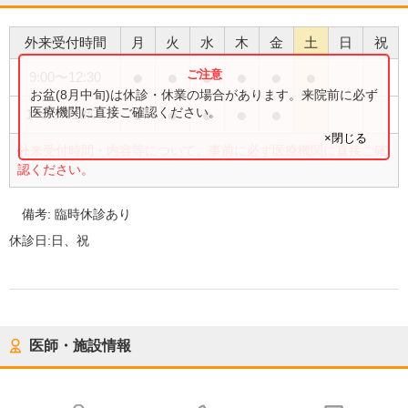
外来受付時間
月
火
水
木
金
土
日
祝
●
●
●
●
●
●
9:00
〜
12:30
お盆(8月中旬)は休診・休業の場合があります。来院前に必ず
●
●
●
●
●
医療機関に直接ご確認ください。
14:30
〜
18:00
×閉じる
外来受付時間・内容等について、事前に必ず医療機関に直接ご確
認ください。
備考:
臨時休診あり
休診日:
日、祝
医師・施設情報