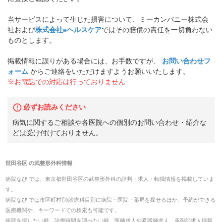
当サービスによって生じた損害について、ミーカンパニー株式会
社および
株式会社eヘルスケア
ではその賠償の責任を一切負わない
ものとします。
掲載情報に誤りがある場合には、お手数ですが、
お問い合わせフ
ォーム
からご連絡をいただけますようお願いいたします。
※お電話での対応は行っておりません
必ずお読みください
病気に関するご相談や各医院への個別のお問い合わせ・紹介な
どは受け付けておりません。
世田谷区
の
武整形外科
情報
病院なび では、
東京都
世田谷区
の
武整形外科
の
評判・求人・転職
情報を掲載していま
す。
病院なび では市区町村別/診療科目別に病院・医院・薬局を探せるほか、予約ができる
医療機関や、キーワードでの検索も可能です。
病院を探したい時、診療時間を調べたい時、医師求人や看護師求人、薬剤師求人情報