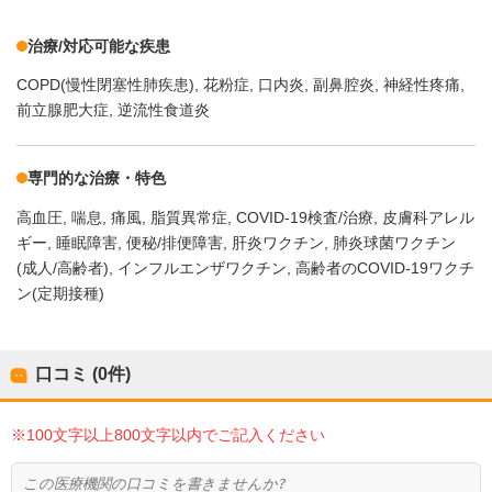
治療/対応可能な疾患
COPD(慢性閉塞性肺疾患)
花粉症
口内炎
副鼻腔炎
神経性疼痛
前立腺肥大症
逆流性食道炎
専門的な治療・特色
高血圧
喘息
痛風
脂質異常症
COVID-19検査/治療
皮膚科アレル
ギー
睡眠障害
便秘/排便障害
肝炎ワクチン
肺炎球菌ワクチン
(成人/高齢者)
インフルエンザワクチン
高齢者のCOVID-19ワクチ
ン(定期接種)
口コミ (0件)
※100文字以上800文字以内でご記入ください