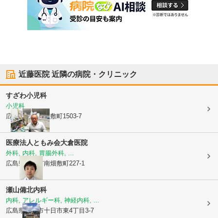
近藤医院
近隣の病院・クリニック
すざわ小児科
小児科
広島県三次市
畠敷町1503-7
医療法人ともみ会
大倉医院
外科, 内科, 胃腸外科, ...
広島県三次市
南畑敷町227-1
瀬山備北内科
内科, アレルギー科, 神経内科, ...
広島県三次市
十日市東4丁目3-7