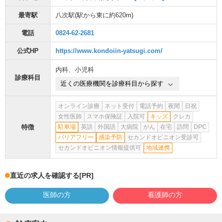
最寄駅
八次駅
(駅から
東に約620m
)
電話
0824-62-2681
公式HP
https://www.kondoiin-yatsugi.com/
内科
、
小児科
診療科目
近くの医療機関を診療科目から探す
オンライン診療
ネット受付
電話予約
夜間
日祝
女性医師
スマホ保険証
入院可
キッズ
クレカ
特徴
駐車場
英語
外国語
大病院
がん
在宅
訪問
DPC
バリアフリー
感染予防
セカンドオピニオン受診可
セカンドオピニオン情報提供可
地域連携
直近の求人を確認する
[PR]
医師の方
看護師の方