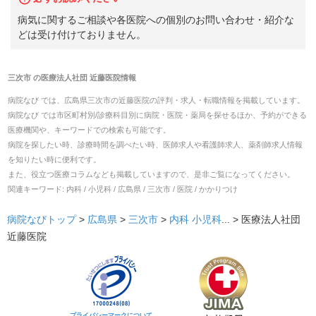
病気に関するご相談や各医院への個別のお問い合わせ・紹介な
どは受け付けておりません。
三次市
の
医療法人社団 近藤医院
情報
病院なび では、
広島県
三次市
の
近藤医院
の
評判・求人・転職
情報を掲載しています。
病院なび では市区町村別/診療科目別に病院・医院・薬局を探せるほか、予約ができる
医療機関や、キーワードでの検索も可能です。
病院を探したい時、診療時間を調べたい時、医師求人や看護師求人、薬剤師求人情報
を知りたい時に便利です。
また、役立つ医療コラムなども掲載していますので、是非ご覧になってください。
関連キーワード:
内科 / 小児科 / 広島県 / 三次市 / 医院 / かかりつけ
病院なびトップ
>
広島県
>
三次市
>
内科
小児科
... >
医療法人社団
近藤医院
プライバシーマークについて