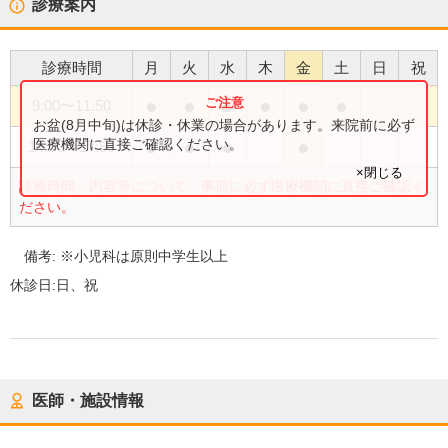
診療案内
診療時間
月
火
水
木
金
土
日
祝
●
●
●
●
●
●
9:00
〜
11:50
お盆(8月中旬)は休診・休業の場合があります。来院前に必ず
●
●
●
●
医療機関に直接ご確認ください。
14:00
〜
17:50
×閉じる
診療時間・内容等について、事前に必ず医療機関に直接ご確認く
ださい。
備考:
※小児科は原則中学生以上
休診日:
日、祝
医師・施設情報