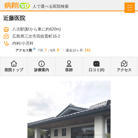
病院なび
人で選べる医院検索
近藤医院
八次駅
(駅から
東に約620m
)
広島県三次市四拾貫町16-2
内科
小児科
※
7
9
141
アクセス数
7月
:
6月
:
過去12ヶ月:
医院トップ
診療案内
医師
口コミ(
0
)
アクセス