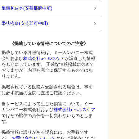
亀頭包皮炎
(
安芸郡府中町
)
帯状疱疹
(
安芸郡府中町
)
《掲載している情報についてのご注意》
掲載している各種情報は、ミーカンパニー株式
会社および
株式会社eヘルスケア
が調査した情報
をもとにしています。 正確な情報掲載に努めて
おりますが、内容を完全に保証するものではあ
りません。
掲載されている医院を受診される場合は、事前
に必ず該当の医院に直接ご確認ください。
当サービスによって生じた損害について、ミー
カンパニー株式会社および
株式会社eヘルスケア
ではその賠償の責任を一切負わないものとしま
す。
掲載情報に誤りがある場合には、お手数です
が、
お問い合わせフォーム
からご連絡をいただ