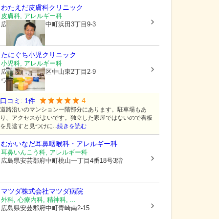
わたえだ皮膚科クリニック
皮膚科, アレルギー科
広島県安芸郡府中町
浜田3丁目9-3
たにぐち小児クリニック
小児科, アレルギー科
広島県広島市東区
中山東2丁目2-9
ヴェルディ中山
4
口コミ:
1
件
道路沿いのマンション一階部分にあります。駐車場もあ
り、アクセスがよいです。独立した家屋ではないので看板
を見逃すと見つけに...
続きを読む
むかいなだ耳鼻咽喉科・アレルギー科
耳鼻いんこう科, アレルギー科
広島県安芸郡府中町
桃山一丁目4番18号3階
マツダ株式会社
マツダ病院
外科, 心療内科, 精神科, ...
広島県安芸郡府中町
青崎南2-15