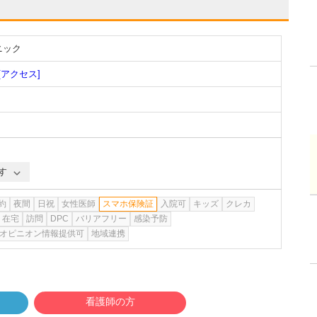
ニック
[アクセス]
す
約
夜間
日祝
女性医師
スマホ保険証
入院可
キッズ
クレカ
在宅
訪問
DPC
バリアフリー
感染予防
オピニオン情報提供可
地域連携
看護師の方