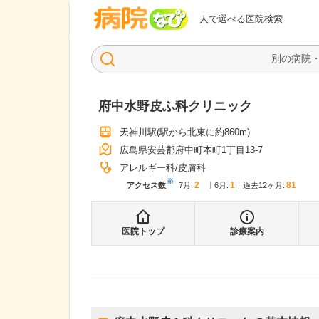
病院なび
人で選べる医院検索
府中水野皮ふ科クリニック
天神川駅
(駅から
北東に約860m
)
広島県安芸郡府中町本町1丁目13-7
アレルギー科
皮膚科
※
2
1
81
アクセス数
7月
:
6月
:
過去12ヶ月:
医院トップ
診療案内