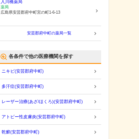
入川橋薬局
薬局
広島県安芸郡府中町
宮の町1-6-13
安芸郡府中町
の薬局一覧
各条件で他の医療機関を探す
ニキビ
(
安芸郡府中町
)
多汗症
(
安芸郡府中町
)
レーザー治療(あざ/ほくろ)
(
安芸郡府中町
)
アトピー性皮膚炎
(
安芸郡府中町
)
乾癬
(
安芸郡府中町
)