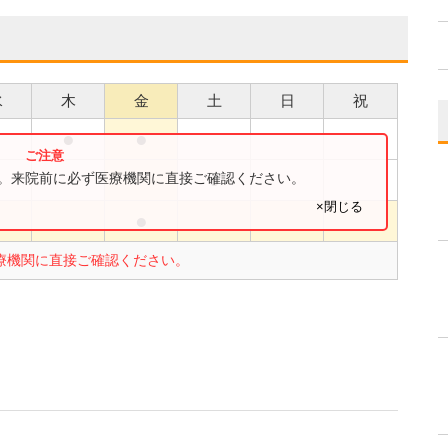
水
木
金
土
日
祝
●
●
●
●
す。来院前に必ず医療機関に直接ご確認ください。
×閉じる
●
●
療機関に直接ご確認ください。