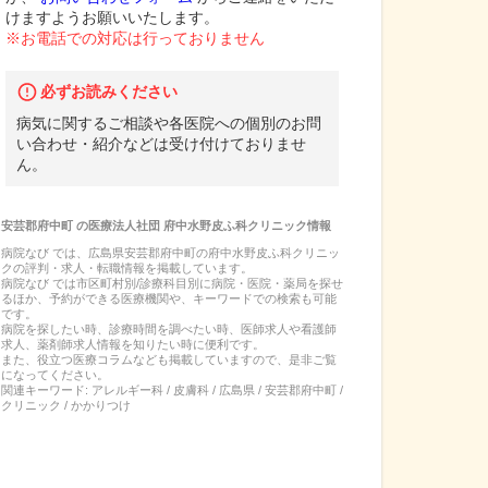
けますようお願いいたします。
※お電話での対応は行っておりません
必ずお読みください
病気に関するご相談や各医院への個別のお問
い合わせ・紹介などは受け付けておりませ
ん。
安芸郡府中町
の
医療法人社団 府中水野皮ふ科クリニック
情報
病院なび では、
広島県
安芸郡府中町
の
府中水野皮ふ科クリニッ
ク
の
評判・求人・転職
情報を掲載しています。
病院なび では市区町村別/診療科目別に病院・医院・薬局を探せ
るほか、予約ができる医療機関や、キーワードでの検索も可能
です。
病院を探したい時、診療時間を調べたい時、医師求人や看護師
求人、薬剤師求人情報を知りたい時に便利です。
また、役立つ医療コラムなども掲載していますので、是非ご覧
になってください。
関連キーワード:
アレルギー科 / 皮膚科 / 広島県 / 安芸郡府中町 /
クリニック / かかりつけ