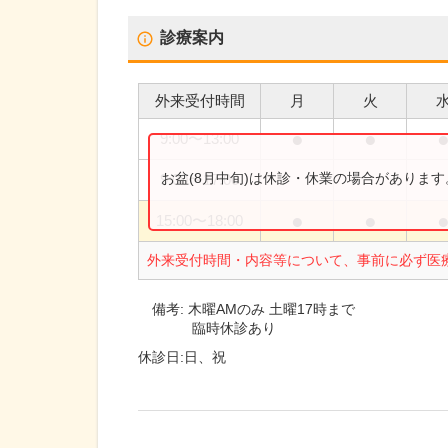
診療案内
外来受付時間
月
火
●
●
9:00
〜
13:00
お盆(8月中旬)は休診・休業の場合がありま
9:00
〜
17:00
●
●
15:00
〜
18:00
外来受付時間・内容等について、事前に必ず医
備考:
木曜AMのみ 土曜17時まで
臨時休診あり
休診日:
日、祝