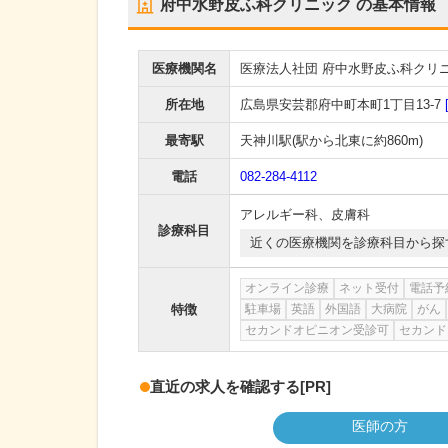
府中水野皮ふ科クリニック
の基本情報
医療機関名
医療法人社団 府中水野皮ふ科クリ
所在地
広島県安芸郡府中町本町1丁目13-7
最寄駅
天神川駅
(駅から
北東に約860m
)
電話
082-284-4112
アレルギー科
、
皮膚科
診療科目
近くの医療機関を診療科目から探
オンライン診療
ネット受付
電話予
特徴
駐車場
英語
外国語
大病院
がん
セカンドオピニオン受診可
セカンド
直近の求人を確認する
[PR]
医師の方