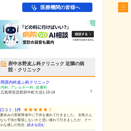
医療機関の皆様へ
府中水野皮ふ科クリニック
近隣の病
院・クリニック
岡原内科皮ふ科クリニック
内科, アレルギー科, 皮膚科
広島県安芸郡府中町
大須1-19-19
3
口コミ:
1
件
夏休みの実家帰省中に子供を連れて行きました。 女医さん
なら子供が緊張しないかと思い連れて行きましたが、クー
ルな感じの先生...
続きを読む