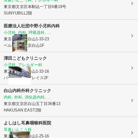
耳鼻いんこう科, アレルギー科
東京都文京区
本駒込一丁目6番19号
SUNYUBILL2階
医療法人社団
中野小児科内科
小児科, 内科, 呼吸器科, ...
東京都文京区
白山1-33-23
ベルメゾン文京白山1F
澤田こどもクリニック
小児科, アレルギー科
東京都文京区
白山1-33-16
パークコートプレイス2F
白山内科外科クリニック
内科, 外科, 消化器内科, ...
東京都文京区
白山五丁目36番13
HAKUSAN EAST2階
よしはし耳鼻咽喉科医院
耳鼻いんこう科
東京都文京区
白山1-25-16