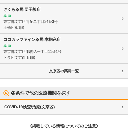
さくら薬局 団子坂店
薬局
東京都文京区
向丘二丁目34番3号
土橋ビル1階
ココカラファイン薬局 本駒込店
薬局
東京都文京区
本駒込一丁目11番1号
トラビ文京白山1階
文京区
の薬局一覧
各条件で他の医療機関を探す
COVID-19検査/治療
(
文京区
)
《掲載している情報についてのご注意》