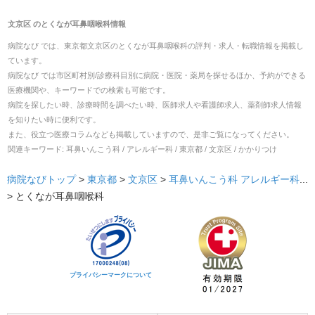
文京区
の
とくなが耳鼻咽喉科
情報
病院なび では、
東京都
文京区
の
とくなが耳鼻咽喉科
の
評判・求人・転職
情報を掲載し
ています。
病院なび では市区町村別/診療科目別に病院・医院・薬局を探せるほか、予約ができる
医療機関や、キーワードでの検索も可能です。
病院を探したい時、診療時間を調べたい時、医師求人や看護師求人、薬剤師求人情報
を知りたい時に便利です。
また、役立つ医療コラムなども掲載していますので、是非ご覧になってください。
関連キーワード:
耳鼻いんこう科 / アレルギー科 / 東京都 / 文京区 / かかりつけ
病院なびトップ
>
東京都
>
文京区
>
耳鼻いんこう科
アレルギー科
...
>
とくなが耳鼻咽喉科
プライバシーマークについて