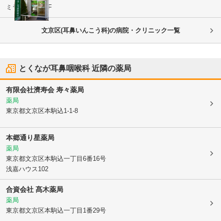
ミラーユ白山1F
文京区(耳鼻いんこう科)の病院・クリニック一覧
とくなが耳鼻咽喉科
近隣の薬局
有限会社濟寿会 寿々薬局
薬局
東京都文京区
本駒込1-1-8
本郷通り星薬局
薬局
東京都文京区
本駒込一丁目6番16号
浅嘉ハウス102
合資会社 髙木薬局
薬局
東京都文京区
本駒込一丁目1番29号