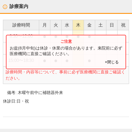
診療案内
診療時間
月
火
水
木
金
土
日
祝
●
●
●
●
●
8:30
〜
12:00
●
お盆(8月中旬)は休診・休業の場合があります。来院前に必ず
9:00
〜
13:00
医療機関に直接ご確認ください。
●
●
●
●
15:00
〜
18:30
×閉じる
診療時間・内容等について、事前に必ず医療機関に直接ご確認く
ださい。
備考:
木曜午前中に補聴器外来
休診日:
日・祝