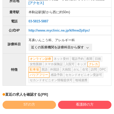
所在地
[アクセス]
最寄駅
本駒込駅
(駅から
西に約50m
)
電話
03-5815-5887
公式HP
http://www.myclinic.ne.jp/klfmw2jd/pc/
耳鼻いんこう科
、
アレルギー科
診療科目
近くの医療機関を診療科目から探す
オンライン診療
ネット受付
電話予約
夜間
日祝
女性医師
スマホ保険証
入院可
キッズ
クレカ
特徴
駐車場
英語
外国語
大病院
がん
在宅
訪問
DPC
バリアフリー
感染予防
セカンドオピニオン受診可
セカンドオピニオン情報提供可
地域連携
直近の求人を確認する
[PR]
STの方
看護師の方