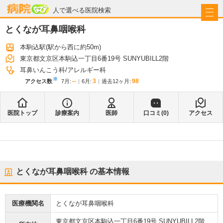
病院なび
人で選べる医院検索
とくなが耳鼻咽喉科
本駒込駅
(駅から
西に約50m
)
東京都文京区本駒込一丁目6番19号 SUNYUBILL2階
耳鼻いんこう科
アレルギー科
※
--
3
98
アクセス数
7月
:
6月
:
過去12ヶ月:
医院トップ
診療案内
医師
口コミ(
0
)
アクセス
とくなが耳鼻咽喉科
の基本情報
医療機関名
とくなが耳鼻咽喉科
東京都文京区本駒込一丁目6番19号 SUNYUBILL2階