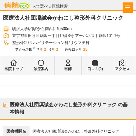
病院なび
人で選べる医院検索
医療法人社団凜誠会かわにし整形外科クリニック
駒沢大学駅
(駅から
南西に約500m
)
東京都世田谷区駒沢一丁目19番8号 アーバネスト駒沢101-1号
整形外科
リハビリテーション科
リウマチ科
※
2
2
25
アクセス数
7月
:
6月
:
過去12ヶ月:
医院トップ
診療案内
医師
口コミ(
0
)
アクセス
医療法人社団凜誠会かわにし整形外科クリニック
の基
本情報
医療機関名
医療法人社団凜誠会かわにし整形外科クリニック