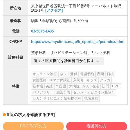
東京都世田谷区駒沢一丁目19番8号 アーバネスト駒沢
所在地
101-1号
[アクセス]
最寄駅
駒沢大学駅
(駅から
南西に約500m
)
電話
03-5875-1485
公式HP
http://www.myclinic.ne.jp/k_sports_cl/pc/index.html
整形外科
、
リハビリテーション科
、
リウマチ科
診療科目
近くの医療機関を診療科目から探す
オンライン診療
ネット受付
電話予約
夜間
日祝
女性医師
スマホ保険証
入院可
キッズ
クレカ
特徴
駐車場
英語
外国語
大病院
がん
在宅
訪問
DPC
バリアフリー
感染予防
セカンドオピニオン受診可
セカンドオピニオン情報提供可
地域連携
直近の求人を確認する
[PR]
PT/OT/STの方
看護師の方