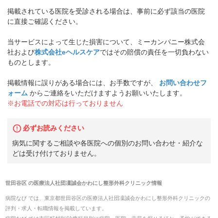
掲載されている医院を受診される場合は、事前に必ず該当の医院
に直接ご確認ください。
当サービスによって生じた損害について、ミーカンパニー株式会
社および
株式会社eヘルスケア
ではその賠償の責任を一切負わない
ものとします。
掲載情報に誤りがある場合には、お手数ですが、
お問い合わせフ
ォーム
からご連絡をいただけますようお願いいたします。
※お電話での対応は行っておりません
必ずお読みください
病気に関するご相談や各医院への個別のお問い合わせ・紹介な
どは受け付けておりません。
世田谷区
の
医療法人社団凜誠会かわにし整形外科クリニック
情報
病院なび では、
東京都
世田谷区
の
医療法人社団凜誠会かわにし整形外科クリニック
の
評判・求人・転職
情報を掲載しています。