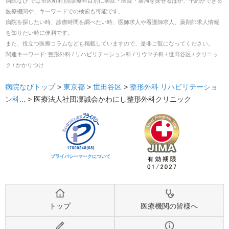
病院なび では市区町村別/診療科目別に病院・医院・薬局を探せるほか、予約ができる
医療機関や、キーワードでの検索も可能です。
病院を探したい時、診療時間を調べたい時、医師求人や看護師求人、薬剤師求人情報
を知りたい時に便利です。
また、役立つ医療コラムなども掲載していますので、是非ご覧になってください。
関連キーワード:
整形外科 / リハビリテーション科 / リウマチ科 / 世田谷区 / クリニッ
ク / かかりつけ
病院なびトップ
>
東京都
>
世田谷区
>
整形外科
リハビリテーショ
ン科
... >
医療法人社団凜誠会かわにし整形外科クリニック
プライバシーマークについて
トップ
医療機関の皆様へ