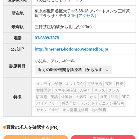
東京都世田谷区太子堂3-38-18 アパートメンツ三軒茶
所在地
屋ブラッサムテラス1F
[アクセス]
最寄駅
三軒茶屋駅
(駅から
北に約920m
)
電話
03-6809-7878
公式HP
http://umehara-kodomo.webmedipr.jp/
小児科
、
アレルギー科
診療科目
近くの医療機関を診療科目から探す
オンライン診療
ネット受付
電話予約
夜間
日祝
女性医師
スマホ保険証
入院可
キッズ
クレカ
特徴
駐車場
英語
外国語
大病院
がん
在宅
訪問
DPC
バリアフリー
感染予防
セカンドオピニオン受診可
セカンドオピニオン情報提供可
地域連携
直近の求人を確認する
[PR]