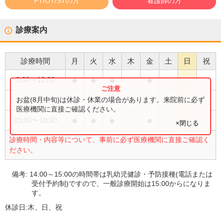
PT/OT/STの方
看護師の方
診療案内
診療時間
月
火
水
木
金
土
日
祝
●
●
●
●
9:00
〜
12:00
●
お盆(8月中旬)は休診・休業の場合があります。来院前に必ず
9:00
〜
13:00
医療機関に直接ご確認ください。
●
●
●
●
15:00
〜
18:30
×閉じる
診療時間・内容等について、事前に必ず医療機関に直接ご確認く
ださい。
備考:
14:00～15:00の時間帯は乳幼児健診・予防接種(電話または
受付予約制)ですので、一般診療開始は15:00からになりま
す。
休診日:
木、日、祝