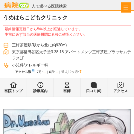
病院なび
人で選べる医院検索
うめはらこどもクリニック
最終情報更新日から5年以上が経過しています。
事前に必ず該当の医療機関に直接ご確認ください。
三軒茶屋駅
(駅から
北に約920m
)
東京都世田谷区太子堂3-38-18 アパートメンツ三軒茶屋ブラッサムテ
ラス1F
小児科
アレルギー科
※
--
--
7
アクセス数
7月
:
6月
:
過去12ヶ月:
医院トップ
診療案内
医師
口コミ(
0
)
アクセス