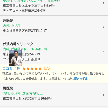
小児科, 小児耳鼻いんこう科, 小児皮膚科
東京都世田谷区
太子堂三丁目1番24号
ディアコート三軒茶屋101号室
原医院
内科, 小児科
東京都世田谷区
代沢3丁目12-17
代沢内科クリニック
内科, 呼吸器内科, アレルギー科
東京都世田谷区
代沢4-5-19
フィル・パーク三軒茶屋1F
4.75
口コミ:
4
件
茶沢通り沿いなので車でも行きやすいです。 いろいろな情報を張り紙で告知し
てあるので見てみる価値あります。血圧計も、待ち合...
続きを読む
堀医院
内科, 小児科, 糖尿病内科, ...
東京都世田谷区
代沢三丁目16番8号