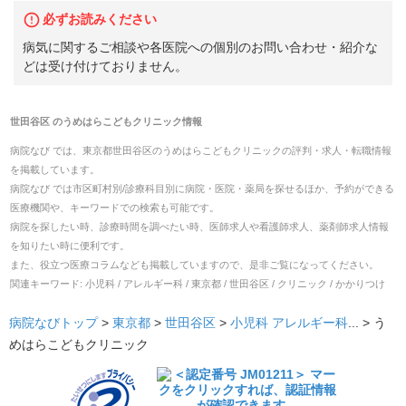
必ずお読みください
病気に関するご相談や各医院への個別のお問い合わせ・紹介な
どは受け付けておりません。
世田谷区
の
うめはらこどもクリニック
情報
病院なび では、
東京都
世田谷区
の
うめはらこどもクリニック
の
評判・求人・転職
情報
を掲載しています。
病院なび では市区町村別/診療科目別に病院・医院・薬局を探せるほか、予約ができる
医療機関や、キーワードでの検索も可能です。
病院を探したい時、診療時間を調べたい時、医師求人や看護師求人、薬剤師求人情報
を知りたい時に便利です。
また、役立つ医療コラムなども掲載していますので、是非ご覧になってください。
関連キーワード:
小児科 / アレルギー科 / 東京都 / 世田谷区 / クリニック / かかりつけ
病院なびトップ
>
東京都
>
世田谷区
>
小児科
アレルギー科
... >
う
めはらこどもクリニック