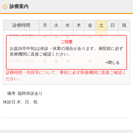
診療案内
診療時間
月
火
水
木
金
土
日
祝
●
●
●
●
●
9:30
〜
12:30
●
お盆(8月中旬)は休診・休業の場合があります。来院前に必ず
15:00
〜
17:00
医療機関に直接ご確認ください。
●
●
●
●
15:00
〜
18:00
×閉じる
診療時間・内容等について、事前に必ず医療機関に直接ご確認く
ださい。
備考:
臨時休診あり
休診日:
木、日、祝