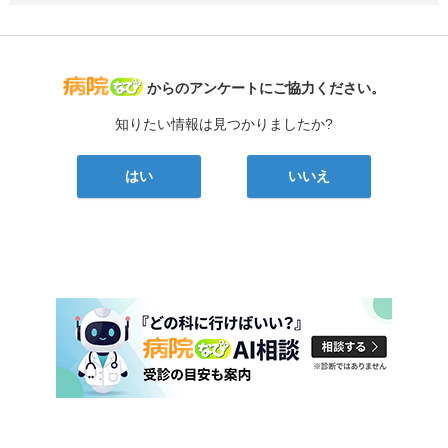
病院なび
からのアンケートにご協力ください。
知りたい情報は見つかりましたか?
はい
いいえ