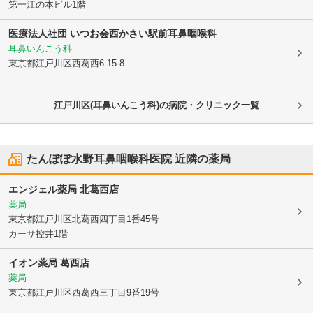
第一江の本ビル1階
医療法人社団 いつお会
西かさい駅前耳鼻咽喉科
耳鼻いんこう科
東京都江戸川区
西葛西6-15-8
江戸川区(耳鼻いんこう科)の病院・クリニック一覧
たんぽぽ水野耳鼻咽喉科医院
近隣の薬局
エンジェル薬局 北葛西店
薬局
東京都江戸川区
北葛西四丁目1番45号
カーサ控井1階
イオン薬局 葛西店
薬局
東京都江戸川区
西葛西三丁目9番19号