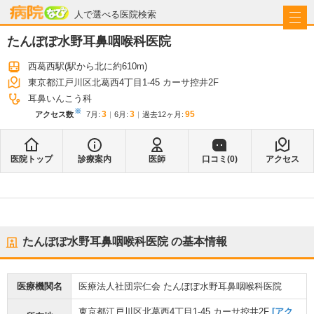
病院なび
人で選べる医院検索
たんぽぽ水野耳鼻咽喉科医院
西葛西駅
(駅から
北に約610m
)
東京都江戸川区北葛西4丁目1-45 カーサ控井2F
耳鼻いんこう科
※
3
3
95
アクセス数
7月
:
6月
:
過去12ヶ月:
医院トップ
診療案内
医師
口コミ(
0
)
アクセス
たんぽぽ水野耳鼻咽喉科医院
の基本情報
医療機関名
医療法人社団宗仁会 たんぽぽ水野耳鼻咽喉科医院
東京都江戸川区北葛西4丁目1-45 カーサ控井2F
[アク