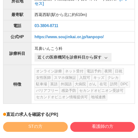
所在地
セス]
最寄駅
西葛西駅
(駅から
北に約610m
)
電話
03-3804-8711
公式HP
https://www.soujinkai.or.jp/tanpopo/
耳鼻いんこう科
診療科目
近くの医療機関を診療科目から探す
オンライン診療
ネット受付
電話予約
夜間
日祝
女性医師
スマホ保険証
入院可
キッズ
クレカ
特徴
駐車場
英語
外国語
大病院
がん
在宅
訪問
DPC
バリアフリー
感染予防
セカンドオピニオン受診可
セカンドオピニオン情報提供可
地域連携
直近の求人を確認する
[PR]
STの方
看護師の方