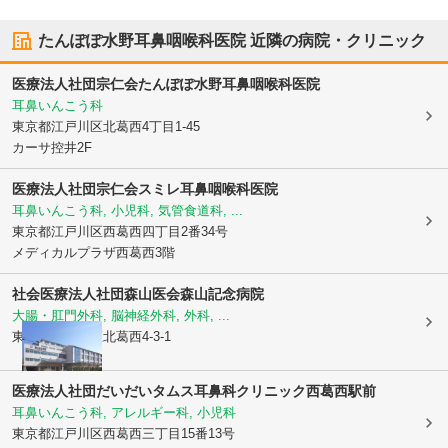
たんぽぽ水野耳鼻咽喉科医院
近隣の病院・クリニック
医療法人社団宗仁会
たんぽぽ水野耳鼻咽喉科医院
耳鼻いんこう科
東京都江戸川区
北葛西4丁目1-45
カーサ控井2F
医療法人社団宗仁会スミレ耳鼻咽喉科医院
耳鼻いんこう科, 小児科, 気管食道科, ...
東京都江戸川区
西葛西四丁目2番34号
メディカルプラザ西葛西3階
社会医療法人社団森山医会
森山記念病院
大腸・肛門外科, 脳神経外科, 外科, ...
東京都江戸川区
北葛西4-3-1
医療法人社団だいだいタムス耳鼻科クリニック西葛西駅前
耳鼻いんこう科, アレルギー科, 小児科
東京都江戸川区
西葛西三丁目15番13号