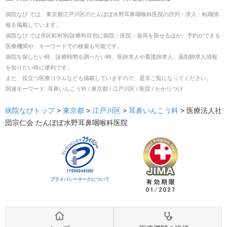
病院なび では、
東京都
江戸川区
の
たんぽぽ水野耳鼻咽喉科医院
の
評判・求人・転職
情
報を掲載しています。
病院なび では市区町村別/診療科目別に病院・医院・薬局を探せるほか、予約ができる
医療機関や、キーワードでの検索も可能です。
病院を探したい時、診療時間を調べたい時、医師求人や看護師求人、薬剤師求人情報
を知りたい時に便利です。
また、役立つ医療コラムなども掲載していますので、是非ご覧になってください。
関連キーワード:
耳鼻いんこう科 / 東京都 / 江戸川区 / 医院 / かかりつけ
病院なびトップ
>
東京都
>
江戸川区
>
耳鼻いんこう科
>
医療法人社
団宗仁会 たんぽぽ水野耳鼻咽喉科医院
プライバシーマークについて