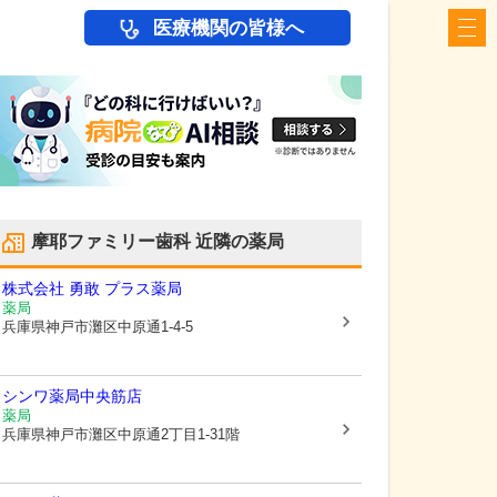
医療機関の皆様へ
摩耶ファミリー歯科
近隣の薬局
株式会社 勇敢 プラス薬局
薬局
兵庫県神戸市灘区
中原通1-4-5
シンワ薬局中央筋店
薬局
兵庫県神戸市灘区
中原通2丁目1-31階