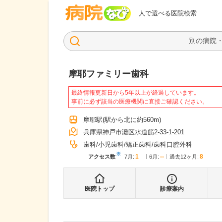
病院なび
人で選べる医院検索
摩耶ファミリー歯科
最終情報更新日から5年以上が経過しています。
事前に必ず該当の医療機関に直接ご確認ください。
摩耶駅
(駅から
北に約560m
)
兵庫県神戸市灘区水道筋2-33-1-201
歯科
小児歯科
矯正歯科
歯科口腔外科
※
1
--
8
アクセス数
7月
:
6月
:
過去12ヶ月:
医院トップ
診療案内