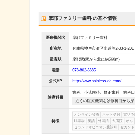
摩耶ファミリー歯科
の基本情報
医療機関名
摩耶ファミリー歯科
所在地
兵庫県神戸市灘区水道筋2-33-1-201
最寄駅
摩耶駅
(駅から
北に約560m
)
電話
078-802-8885
公式HP
http://www.painless-dc.com/
歯科
、
小児歯科
、
矯正歯科
、
歯科口
診療科目
近くの医療機関を診療科目から探
オンライン診療
ネット受付
電話予
特徴
駐車場
英語
外国語
大病院
がん
セカンドオピニオン受診可
セカンド