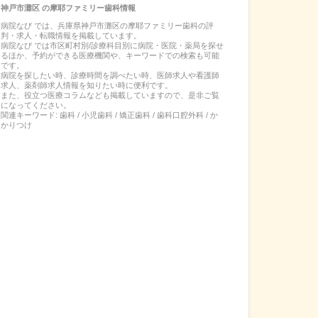
神戸市灘区
の
摩耶ファミリー歯科
情報
病院なび では、
兵庫県
神戸市灘区
の
摩耶ファミリー歯科
の
評
判・求人・転職
情報を掲載しています。
病院なび では市区町村別/診療科目別に病院・医院・薬局を探せ
るほか、予約ができる医療機関や、キーワードでの検索も可能
です。
病院を探したい時、診療時間を調べたい時、医師求人や看護師
求人、薬剤師求人情報を知りたい時に便利です。
また、役立つ医療コラムなども掲載していますので、是非ご覧
になってください。
関連キーワード:
歯科 / 小児歯科 / 矯正歯科 / 歯科口腔外科 / か
かりつけ