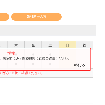
歯科助手の方
水
木
金
土
日
祝
●
●
●
●
す。来院前に必ず医療機関に直接ご確認ください。
●
●
●
●
×閉じる
療機関に直接ご確認ください。