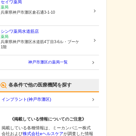
セイワ薬局
薬局
兵庫県神戸市灘区
倉石通3-1-10
シンワ薬局水道筋店
薬局
兵庫県神戸市灘区
水道筋4丁目3-6ル・ブーケ
1階
神戸市灘区
の薬局一覧
各条件で他の医療機関を探す
インプラント
(
神戸市灘区
)
《掲載している情報についてのご注意》
掲載している各種情報は、ミーカンパニー株式
会社および
株式会社eヘルスケア
が調査した情報