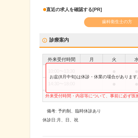
直近の求人を確認する
[PR]
歯科衛生士の方
診療案内
外来受付時間
月
火
●
10:00
〜
13:30
お盆(8月中旬)は休診・休業の場合がありま
●
14:30
〜
18:00
外来受付時間・内容等について、事前に必ず医
備考:
予約制、臨時休診あり
休診日:
月、日、祝