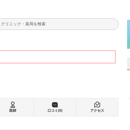
検索
医師
口コミ(
0
)
アクセス