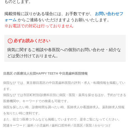
ものとします。
掲載情報に誤りがある場合には、お手数ですが、
お問い合わせフ
ォーム
からご連絡をいただけますようお願いいたします。
※お電話での対応は行っておりません
必ずお読みください
病気に関するご相談や各医院への個別のお問い合わせ・紹介な
どは受け付けておりません。
目黒区
の
医療法人社団HAPPY TEETH 中目黒歯科医院
情報
病院なび では、
東京都
目黒区
の
中目黒歯科医院
の
評判・求人・転職
情報を掲載してい
ます。
病院なび では市区町村別/診療科目別に病院・医院・薬局を探せるほか、予約ができる
医療機関や、キーワードでの検索も可能です。
病院を探したい時、診療時間を調べたい時、医師求人や看護師求人、薬剤師求人情報
を知りたい時に便利です。
また、役立つ医療コラムなども掲載していますので、是非ご覧になってください。
関連キーワード:
歯科 / 小児歯科 / 歯科口腔外科 / 目黒区 / 医院 / かかりつけ