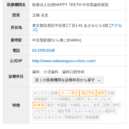
医療機関名
医療法人社団HAPPY TEETH 中目黒歯科医院
院長
玉橋 岳史
東京都目黒区中目黒1丁目1-41 あざみビル1階
[アクセ
所在地
ス]
最寄駅
中目黒駅
(駅から
東に約440m
)
電話
03-3793-0148
公式HP
http://www.nakameguro-clinic.com/
歯科
、
小児歯科
、
歯科口腔外科
診療科目
近くの医療機関を診療科目から探す
オンライン診療
ネット受付
電話予約
夜間
日祝
女性医師
スマホ保険証
入院可
キッズ
クレカ
特徴
駐車場
英語
外国語
大病院
がん
在宅
訪問
DPC
バリアフリー
感染予防
セカンドオピニオン受診可
セカンドオピニオン情報提供可
地域連携