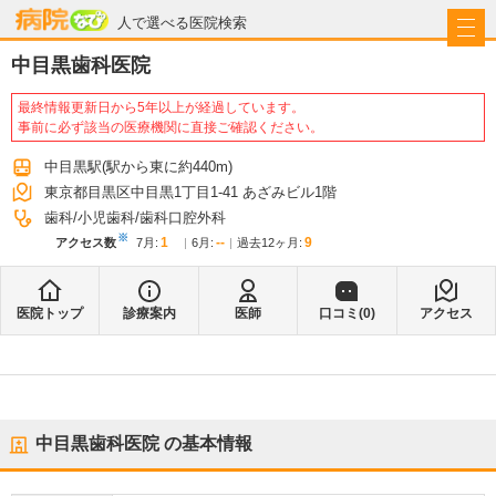
病院なび
人で選べる医院検索
中目黒歯科医院
最終情報更新日から5年以上が経過しています。
事前に必ず該当の医療機関に直接ご確認ください。
中目黒駅
(駅から
東に約440m
)
東京都目黒区中目黒1丁目1-41 あざみビル1階
歯科
小児歯科
歯科口腔外科
※
1
--
9
アクセス数
7月
:
6月
:
過去12ヶ月:
医院トップ
診療案内
医師
口コミ(
0
)
アクセス
中目黒歯科医院
の基本情報