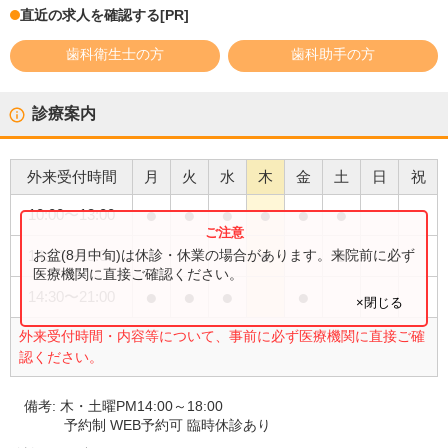
直近の求人を確認する
[PR]
歯科衛生士の方
歯科助手の方
診療案内
外来受付時間
月
火
水
木
金
土
日
祝
●
●
●
●
●
●
10:00
〜
13:00
●
●
お盆(8月中旬)は休診・休業の場合があります。来院前に必ず
14:00
〜
18:00
医療機関に直接ご確認ください。
●
●
●
●
14:30
〜
21:00
×閉じる
外来受付時間・内容等について、事前に必ず医療機関に直接ご確
認ください。
備考:
木・土曜PM14:00～18:00
予約制 WEB予約可 臨時休診あり