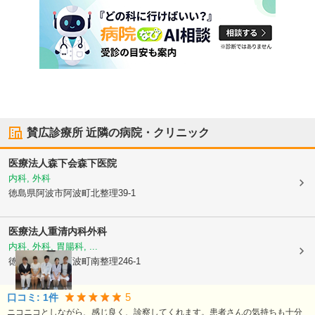
賛広診療所
近隣の病院・クリニック
医療法人森下会
森下医院
内科, 外科
徳島県阿波市
阿波町北整理39-1
医療法人
重清内科外科
内科, 外科, 胃腸科, ...
徳島県阿波市
阿波町南整理246-1
5
口コミ:
1
件
ニコニコとしながら、感じ良く、診察してくれます。患者さんの気持ちも十分