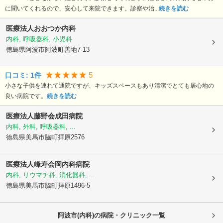
に聞いてくれるので、安心して来院できます。診察や治...
続きを読む
医療法人
おおつか内科
内科, 呼吸器科, 小児科
徳島県阿波市
阿波町善地7-13
5
口コミ:
1
件
小さな子供を連れて通院ですが、キッズスペースもあり清潔でとても居心地の
良い病院です。
続きを読む
医療法人藤野会
成田病院
内科, 外科, 呼吸器科, ...
徳島県美馬市
脇町拝原2576
医療法人峰寿会
岡内科病院
内科, リウマチ科, 消化器科, ...
徳島県美馬市
脇町拝原1496-5
阿波市(内科)の病院・クリニック一覧