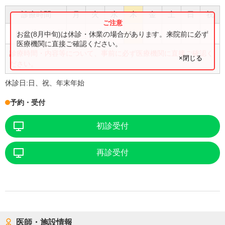
診療時間
月
火
水
木
金
土
日
祝
●
●
●
●
●
●
8:30
〜
10:00
お盆(8月中旬)は休診・休業の場合があります。来院前に必ず
医療機関に直接ご確認ください。
診療時間・内容等について、事前に必ず医療機関に直接ご確認く
×閉じる
ださい。
休診日:
日、祝、年末年始
予約・受付
初診受付
再診受付
医師・施設情報