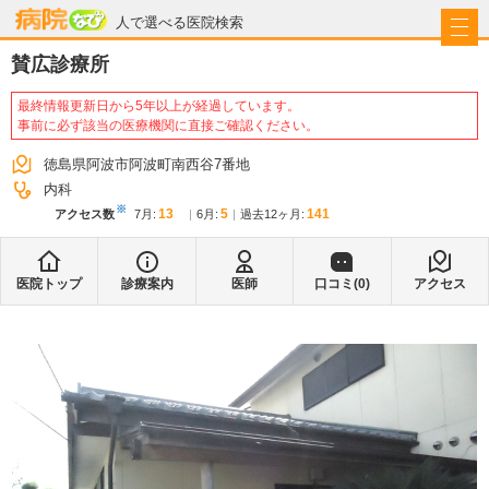
病院なび
人で選べる医院検索
賛広診療所
最終情報更新日から5年以上が経過しています。
事前に必ず該当の医療機関に直接ご確認ください。
徳島県阿波市阿波町南西谷7番地
内科
※
13
5
141
アクセス数
7月
:
6月
:
過去12ヶ月:
医院トップ
診療案内
医師
口コミ(
0
)
アクセス