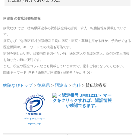
どは受け付けておりません。
阿波市
の
賛広診療所
情報
病院なび では、
徳島県
阿波市
の
賛広診療所
の
評判・求人・転職
情報を掲載していま
す。
病院なび では市区町村別/診療科目別に病院・医院・薬局を探せるほか、予約ができる
医療機関や、キーワードでの検索も可能です。
病院を探したい時、診療時間を調べたい時、医師求人や看護師求人、薬剤師求人情報
を知りたい時に便利です。
また、役立つ医療コラムなども掲載していますので、是非ご覧になってください。
関連キーワード:
内科 / 徳島県 / 阿波市 / 診療所 / かかりつけ
病院なびトップ
>
徳島県
>
阿波市
>
内科
>
賛広診療所
プライバシーマー
クについて