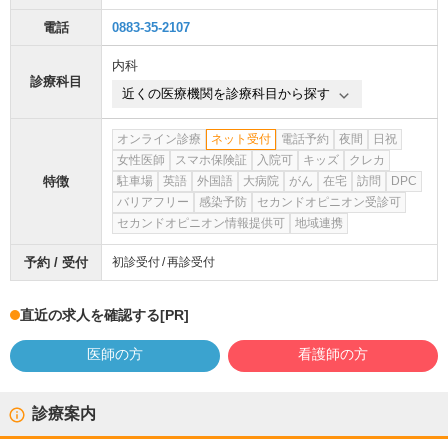
電話
0883-35-2107
内科
診療科目
近くの医療機関を診療科目から探す
オンライン診療
ネット受付
電話予約
夜間
日祝
女性医師
スマホ保険証
入院可
キッズ
クレカ
特徴
駐車場
英語
外国語
大病院
がん
在宅
訪問
DPC
バリアフリー
感染予防
セカンドオピニオン受診可
セカンドオピニオン情報提供可
地域連携
予約 / 受付
初診受付
再診受付
直近の求人を確認する
[PR]
医師の方
看護師の方
診療案内