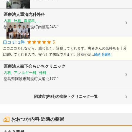
医療法人
重清内科外科
内科, 外科, 胃腸科, ...
徳島県阿波市
阿波町南整理246-1
5
口コミ:
1
件
ニコニコとしながら、感じ良く、診察してくれます。患者さんの気持ちも十分
に聞いてくれるので、安心して来院できます。診察や治...
続きを読む
医療法人森下会
らいちクリニック
内科, アレルギー科, 外科, ...
徳島県阿波市
阿波町大道北177-1
阿波市(内科)の病院・クリニック一覧
おおつか内科
近隣の薬局