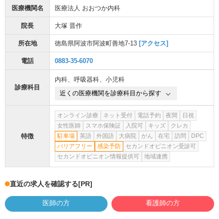
医療機関名
医療法人 おおつか内科
院長
大塚 晋作
所在地
徳島県阿波市阿波町善地7-13
[アクセス]
電話
0883-35-6070
内科
、
呼吸器科
、
小児科
診療科目
近くの医療機関を診療科目から探す
オンライン診療
ネット受付
電話予約
夜間
日祝
女性医師
スマホ保険証
入院可
キッズ
クレカ
特徴
駐車場
英語
外国語
大病院
がん
在宅
訪問
DPC
バリアフリー
感染予防
セカンドオピニオン受診可
セカンドオピニオン情報提供可
地域連携
直近の求人を確認する
[PR]
医師の方
看護師の方