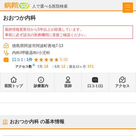
病院なび
人で選べる医院検索
おおつか内科
最終情報更新日から5年以上が経過しています。
事前に必ず該当の医療機関に直接ご確認ください。
徳島県阿波市阿波町善地7-13
内科
呼吸器科
小児科
口コミ:
1
件
5.00
※
18
12
371
アクセス数
7月
:
6月
:
過去12ヶ月:
医院トップ
診療案内
医師
口コミ(
1
)
アクセス
おおつか内科
の基本情報