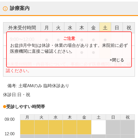
診療案内
外来受付時間
月
火
水
木
金
土
日
祝
●
●
●
●
●
●
9:00
〜
12:00
お盆(8月中旬)は休診・休業の場合があります。来院前に必ず
●
●
●
●
●
医療機関に直接ご確認ください。
15:00
〜
18:00
×閉じる
外来受付時間・内容等について、事前に必ず医療機関に直接ご確
認ください。
備考:
土曜AMのみ 臨時休診あり
休診日:
日・祝
受診しやすい時間帯
月
火
水
木
金
土
日
祝
09:00
12:00