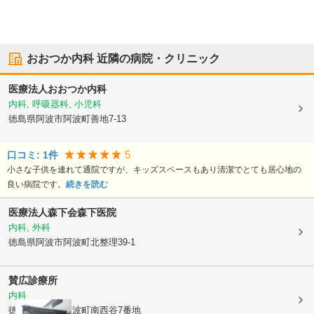
おおつか内科
近隣の病院・クリニック
医療法人
おおつか内科
内科, 呼吸器科, 小児科
徳島県阿波市
阿波町善地7-13
5
口コミ:
1
件
小さな子供を連れて通院ですが、キッズスペースもあり清潔でとても居心地の
良い病院です。
続きを読む
医療法人森下会
森下医院
内科, 外科
徳島県阿波市
阿波町北整理39-1
賛広診療所
内科
徳島県阿波市
阿波町南西谷7番地