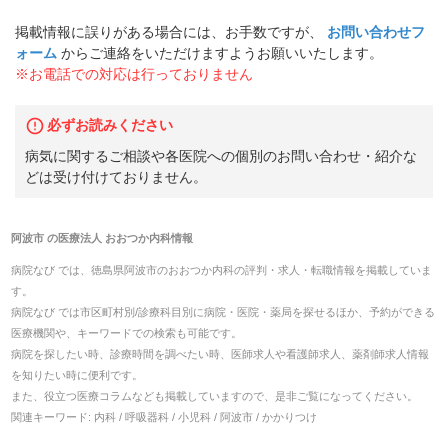
掲載情報に誤りがある場合には、お手数ですが、
お問い合わせフ
ォーム
からご連絡をいただけますようお願いいたします。
※お電話での対応は行っておりません
必ずお読みください
病気に関するご相談や各医院への個別のお問い合わせ・紹介な
どは受け付けておりません。
阿波市
の
医療法人 おおつか内科
情報
病院なび では、
徳島県
阿波市
の
おおつか内科
の
評判・求人・転職
情報を掲載していま
す。
病院なび では市区町村別/診療科目別に病院・医院・薬局を探せるほか、予約ができる
医療機関や、キーワードでの検索も可能です。
病院を探したい時、診療時間を調べたい時、医師求人や看護師求人、薬剤師求人情報
を知りたい時に便利です。
また、役立つ医療コラムなども掲載していますので、是非ご覧になってください。
関連キーワード:
内科 / 呼吸器科 / 小児科 / 阿波市 / かかりつけ