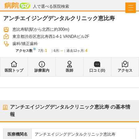
病院なび
人で選べる医院検索
アンチエイジングデンタルクリニック恵比寿
恵比寿駅
(駅から
北西に約300m
)
東京都渋谷区恵比寿西1-4-1 VANDAビル2F
歯科
矯正歯科
※
1
--
4
アクセス数
7月
:
6月
:
過去12ヶ月:
医院トップ
診療案内
医師
口コミ(
0
)
アクセス
アンチエイジングデンタルクリニック恵比寿
の基本情
報
医療機関名
アンチエイジングデンタルクリニック恵比寿