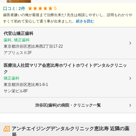
5
口コミ:
2
件
歯医者嫌いの俺が最後まで治療出来た! 先生は相談しやすいし、説明もわかりや
すくて初めて安心して通う事が出来ました。
続きを読む
代官山矯正歯科
歯科, 矯正歯科
東京都渋谷区
恵比寿西2丁目17-22
アプリュスⅡ2F
医療法人社団マリア会
恵比寿ホワイトホワイトデンタルクリニッ
ク
矯正歯科
東京都渋谷区
恵比寿1-8-1
サン栄ビル8F
渋谷区(歯科)の病院・クリニック一覧
アンチエイジングデンタルクリニック恵比寿
近隣の薬
局