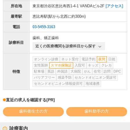
所在地
東京都渋谷区恵比寿西1-4-1 VANDAビル2F
[アクセス]
最寄駅
恵比寿駅
(駅から
北西に約300m
)
電話
03-5459-3163
歯科
、
矯正歯科
診療科目
近くの医療機関を診療科目から探す
オンライン診療
ネット受付
電話予約
夜間
日祝
女性医師
スマホ保険証
入院可
キッズ
クレカ
特徴
駐車場
英語
外国語
大病院
がん
在宅
訪問
DPC
バリアフリー
感染予防
セカンドオピニオン受診可
セカンドオピニオン情報提供可
地域連携
直近の求人を確認する
[PR]
歯科衛生士の方
歯科助手の方
診療案内