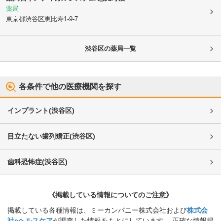
薬局
東京都渋谷区
恵比寿1-9-7
渋谷区
の薬局一覧
各条件で他の医療機関を探す
インプラント
(
渋谷区
)
目立たない歯列矯正
(
渋谷区
)
歯科恐怖症
(
渋谷区
)
《掲載している情報についてのご注意》
掲載している各種情報は、ミーカンパニー株式会社および
株式会
社eヘルスケア
が調査した情報をもとにしています。 正確な情報掲