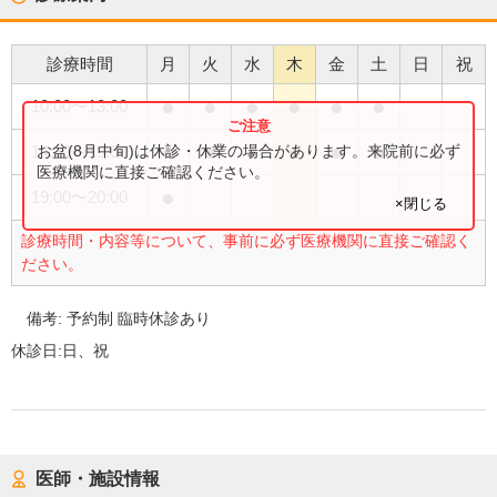
診療時間
月
火
水
木
金
土
日
祝
●
●
●
●
●
●
10:00
〜
13:00
●
●
●
●
●
●
お盆(8月中旬)は休診・休業の場合があります。来院前に必ず
14:30
〜
19:00
医療機関に直接ご確認ください。
●
19:00
〜
20:00
×閉じる
診療時間・内容等について、事前に必ず医療機関に直接ご確認く
ださい。
備考:
予約制 臨時休診あり
休診日:
日、祝
医師・施設情報