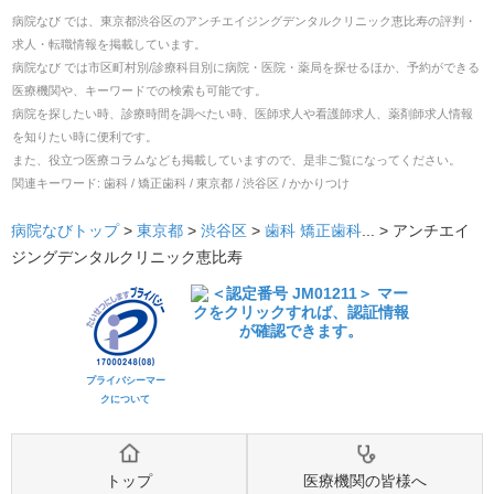
病院なび では、
東京都
渋谷区
の
アンチエイジングデンタルクリニック恵比寿
の
評判・
求人・転職
情報を掲載しています。
病院なび では市区町村別/診療科目別に病院・医院・薬局を探せるほか、予約ができる
医療機関や、キーワードでの検索も可能です。
病院を探したい時、診療時間を調べたい時、医師求人や看護師求人、薬剤師求人情報
を知りたい時に便利です。
また、役立つ医療コラムなども掲載していますので、是非ご覧になってください。
関連キーワード:
歯科 / 矯正歯科 / 東京都 / 渋谷区 / かかりつけ
病院なびトップ
>
東京都
>
渋谷区
>
歯科
矯正歯科
... >
アンチエイ
ジングデンタルクリニック恵比寿
プライバシーマー
クについて
トップ
医療機関の皆様へ