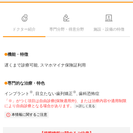
ドクター紹介
専門分野・得意分野
施設・設備の特徴
機能・特徴
遅くまで診療可能
スマホマイナ保険証利用
専門的な治療・特色
※
※
インプラント
目立たない歯列矯正
歯科恐怖症
「※」がつく項目は自由診療(保険適用外)、または治療内容や適用制限
により自由診療となる場合があります。
詳しく見る
本情報に関するご注意