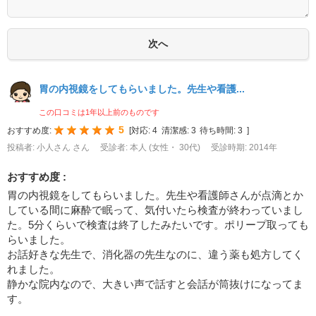
胃の内視鏡をしてもらいました。先生や看護...
この口コミは1年以上前のものです
5
おすすめ度:
[
対応:
4
清潔感:
3
待ち時間:
3
]
投稿者: 小人さん さん
受診者: 本人 (女性・ 30代)
受診時期: 2014年
おすすめ度 :
胃の内視鏡をしてもらいました。先生や看護師さんが点滴とか
している間に麻酔で眠って、気付いたら検査が終わっていまし
た。5分くらいで検査は終了したみたいです。ポリープ取っても
らいました。
お話好きな先生で、消化器の先生なのに、違う薬も処方してく
れました。
静かな院内なので、大きい声で話すと会話が筒抜けになってま
す。