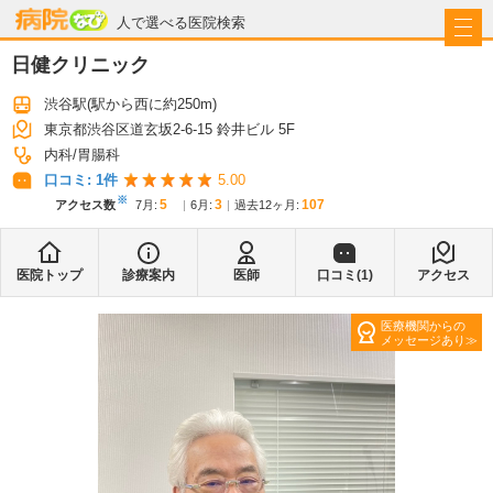
病院なび
人で選べる医院検索
日健クリニック
渋谷駅
(駅から
西に約250m
)
東京都渋谷区道玄坂2-6-15 鈴井ビル 5F
内科
胃腸科
口コミ:
1
件
5.00
※
5
3
107
アクセス数
7月
:
6月
:
過去12ヶ月:
医院トップ
診療案内
医師
口コミ(
1
)
アクセス
医療機関からの
メッセージあり