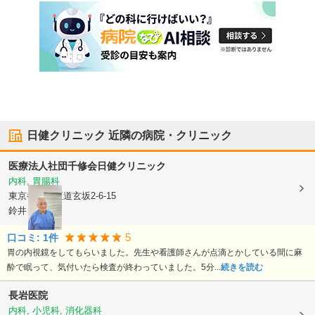
日健クリニック
近隣の病院・クリニック
医療法人社団千修会
日健クリニック
内科, 胃腸科
東京都渋谷区
道玄坂2-6-15
鈴井ビル 5F
5
口コミ:
1
件
胃の内視鏡をしてもらいました。先生や看護師さんが点滴とかしている間に麻
酔で眠って、気付いたら検査が終わっていました。5分...
続きを読む
長岩医院
内科, 小児科, 消化器科