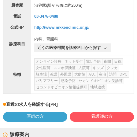
最寄駅
渋谷駅
(駅から
西に約250m
)
電話
03-3476-0488
公式HP
http://www.nikkenclinic.or.jp/
内科
、
胃腸科
診療科目
近くの医療機関を診療科目から探す
オンライン診療
ネット受付
電話予約
夜間
日祝
女性医師
スマホ保険証
入院可
キッズ
クレカ
特徴
駐車場
英語
外国語
大病院
がん
在宅
訪問
DPC
バリアフリー
感染予防
セカンドオピニオン受診可
セカンドオピニオン情報提供可
地域連携
直近の求人を確認する
[PR]
医師の方
看護師の方
診療案内