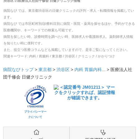
渋谷区
の
医療法人社団千修会 日健クリニック
情報
病院なび では、
東京都
渋谷区
の
日健クリニック
の
評判・求人・転職
情報を掲載してい
ます。
病院なび では市区町村別/診療科目別に病院・医院・薬局を探せるほか、予約ができる
医療機関や、キーワードでの検索も可能です。
病院を探したい時、診療時間を調べたい時、医師求人や看護師求人、薬剤師求人情報
を知りたい時に便利です。
また、役立つ医療コラムなども掲載していますので、是非ご覧になってください。
関連キーワード:
内科 / 胃腸科 / 東京都 / 渋谷区 / クリニック / かかりつけ
病院なびトップ
>
東京都
>
渋谷区
>
内科
胃腸内科
... >
医療法人社
団千修会 日健クリニック
プライバシーマー
クについて