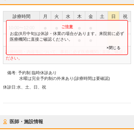
診療時間
月
火
水
木
金
土
日
祝
●
●
●
●
10:00
〜
12:00
お盆(8月中旬)は休診・休業の場合があります。来院前に必ず
●
●
●
●
医療機関に直接ご確認ください。
13:30
〜
17:00
×閉じる
診療時間・内容等について、事前に必ず医療機関に直接ご確認く
ださい。
備考:
予約制 臨時休診あり
水曜は完全予約制の外来あり(診療時間は要確認)
休診日:
水、土、日、祝
医師・施設情報