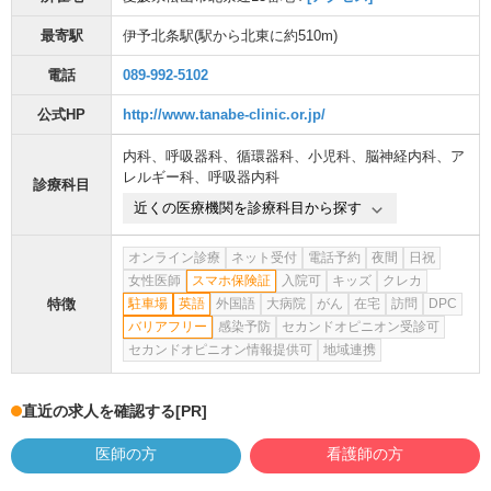
最寄駅
伊予北条駅
(駅から
北東に約510m
)
電話
089-992-5102
公式HP
http://www.tanabe-clinic.or.jp/
内科
、
呼吸器科
、
循環器科
、
小児科
、
脳神経内科
、
ア
レルギー科
、
呼吸器内科
診療科目
近くの医療機関を診療科目から探す
オンライン診療
ネット受付
電話予約
夜間
日祝
女性医師
スマホ保険証
入院可
キッズ
クレカ
特徴
駐車場
英語
外国語
大病院
がん
在宅
訪問
DPC
バリアフリー
感染予防
セカンドオピニオン受診可
セカンドオピニオン情報提供可
地域連携
直近の求人を確認する
[PR]
医師の方
看護師の方