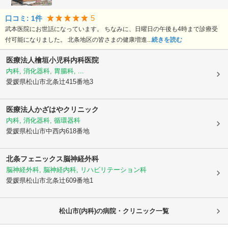
5
口コミ:
1
件
武本医院にお世話になっています。 ちなみに、日曜日の午後も4時まで診療受
付可能になりました。 北条地区の皆さまの健康増進...
続きを読む
医療法人檜垣小児科内科医院
内科, 消化器科, 胃腸科, ...
愛媛県松山市
北条辻415番地3
医療法人かざはやクリニック
内科, 消化器科, 循環器科
愛媛県松山市
中西内618番地
北条フェニックス脳神経外科
脳神経外科, 脳神経内科, リハビリテーション科
愛媛県松山市
北条辻609番地1
松山市(内科)の病院・クリニック一覧