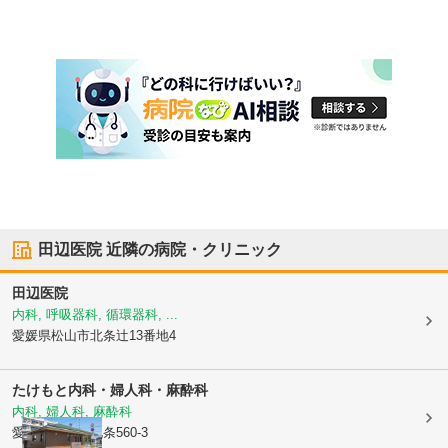
田辺医院
近隣の病院・クリニック
田辺医院
内科, 呼吸器科, 循環器科, ...
愛媛県松山市
北条辻13番地4
たけもと内科・婦人科・麻酔科
内科, 婦人科, 麻酔科
愛媛県松山市
北条560-3