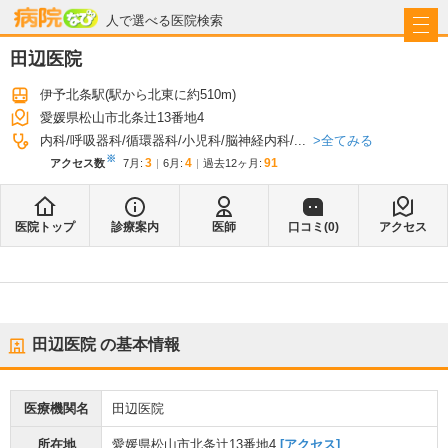
病院なび
人で選べる医院検索
田辺医院
伊予北条駅
(駅から
北東に約510m
)
愛媛県松山市北条辻13番地4
全てみる
内科
呼吸器科
循環器科
小児科
脳神経内科
...
※
3
4
91
アクセス数
7月
:
6月
:
過去12ヶ月:
医院トップ
診療案内
医師
口コミ(
0
)
アクセス
田辺医院
の基本情報
医療機関名
田辺医院
所在地
愛媛県松山市北条辻13番地4
[アクセス]