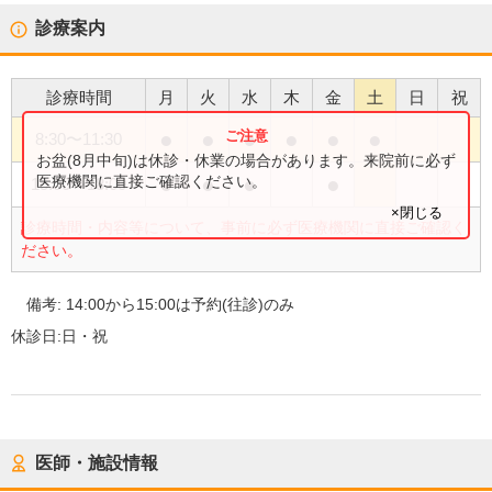
診療案内
診療時間
月
火
水
木
金
土
日
祝
●
●
●
●
●
●
8:30
〜
11:30
お盆(8月中旬)は休診・休業の場合があります。来院前に必ず
●
●
●
●
医療機関に直接ご確認ください。
15:00
〜
18:00
×閉じる
診療時間・内容等について、事前に必ず医療機関に直接ご確認く
ださい。
備考:
14:00から15:00は予約(往診)のみ
休診日:
日・祝
医師・施設情報