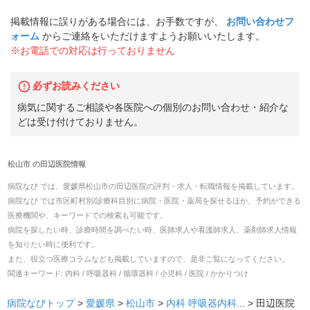
掲載情報に誤りがある場合には、お手数ですが、
お問い合わせフ
ォーム
からご連絡をいただけますようお願いいたします。
※お電話での対応は行っておりません
必ずお読みください
病気に関するご相談や各医院への個別のお問い合わせ・紹介な
どは受け付けておりません。
松山市
の
田辺医院
情報
病院なび では、
愛媛県
松山市
の
田辺医院
の
評判・求人・転職
情報を掲載しています。
病院なび では市区町村別/診療科目別に病院・医院・薬局を探せるほか、予約ができる
医療機関や、キーワードでの検索も可能です。
病院を探したい時、診療時間を調べたい時、医師求人や看護師求人、薬剤師求人情報
を知りたい時に便利です。
また、役立つ医療コラムなども掲載していますので、是非ご覧になってください。
関連キーワード:
内科 / 呼吸器科 / 循環器科 / 小児科 / 医院 / かかりつけ
病院なびトップ
>
愛媛県
>
松山市
>
内科
呼吸器内科
... >
田辺医院