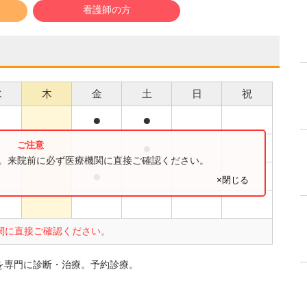
看護師の方
水
木
金
土
日
祝
●
●
●
●
す。来院前に必ず医療機関に直接ご確認ください。
●
●
×閉じる
関に直接ご確認ください。
を専門に診断・治療。予約診療。