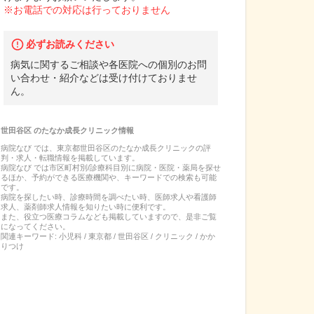
※お電話での対応は行っておりません
必ずお読みください
病気に関するご相談や各医院への個別のお問
い合わせ・紹介などは受け付けておりませ
ん。
世田谷区
の
たなか成長クリニック
情報
病院なび では、
東京都
世田谷区
の
たなか成長クリニック
の
評
判・求人・転職
情報を掲載しています。
病院なび では市区町村別/診療科目別に病院・医院・薬局を探せ
るほか、予約ができる医療機関や、キーワードでの検索も可能
です。
病院を探したい時、診療時間を調べたい時、医師求人や看護師
求人、薬剤師求人情報を知りたい時に便利です。
また、役立つ医療コラムなども掲載していますので、是非ご覧
になってください。
関連キーワード:
小児科 / 東京都 / 世田谷区 / クリニック / かか
りつけ