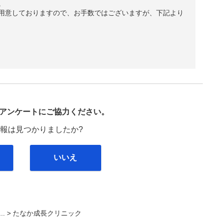
。
用意しておりますので、お手数ではございますが、下記より
び
アンケートにご協力ください。
報は見つかりましたか?
いいえ
... >
たなか成長クリニック