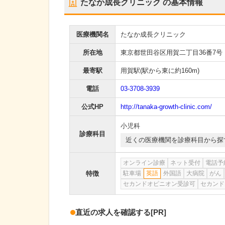
たなか成長クリニック
の基本情報
医療機関名
たなか成長クリニック
所在地
東京都世田谷区用賀二丁目36番7号
最寄駅
用賀駅
(駅から
東に約160m
)
電話
03-3708-3939
公式HP
http://tanaka-growth-clinic.com/
小児科
診療科目
近くの医療機関を診療科目から探
オンライン診療
ネット受付
電話予
特徴
駐車場
英語
外国語
大病院
がん
セカンドオピニオン受診可
セカンド
直近の求人を確認する
[PR]