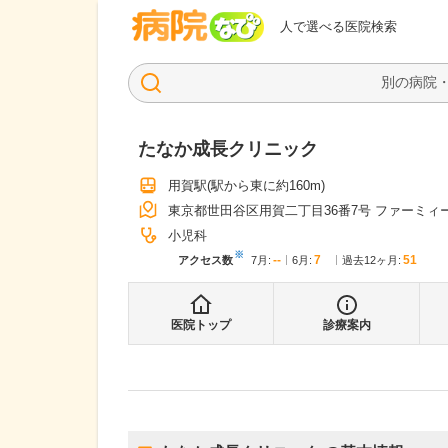
病院なび
人で選べる医院検索
たなか成長クリニック
用賀駅
(駅から
東に約160m
)
東京都世田谷区用賀二丁目36番7号 ファーミィ
小児科
※
--
7
51
アクセス数
7月
:
6月
:
過去12ヶ月:
医院トップ
診療案内