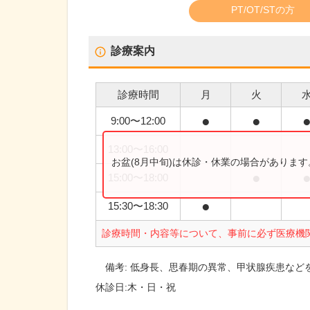
PT/OT/STの方
診療案内
診療時間
月
火
●
●
9:00
〜
12:00
13:00
〜
16:00
お盆(8月中旬)は休診・休業の場合がありま
●
15:00
〜
18:00
●
15:30
〜
18:30
診療時間・内容等について、事前に必ず医療機
備考:
低身長、思春期の異常、甲状腺疾患など
休診日:
木・日・祝