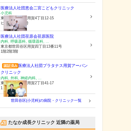
医療法人社団恵会
二宮こどもクリニック
小児科
東京都世田谷区
用賀4丁目12-15
ビバーチェAB号
医療法人社団荏原会荏原医院
内科, 呼吸器科, 循環器科, ...
東京都世田谷区
用賀四丁目13番11号
1階2階3階
医療法人社団プラタナス
用賀アーバン
認証済み
クリニック
内科, 外科, 神経内科, ...
東京都世田谷区
用賀2丁目41-17
1・2F
世田谷区(小児科)の病院・クリニック一覧
たなか成長クリニック
近隣の薬局