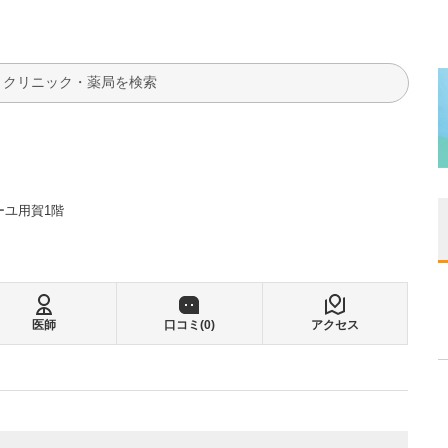
検索
ーユ用賀1階
医師
口コミ(
0
)
アクセス