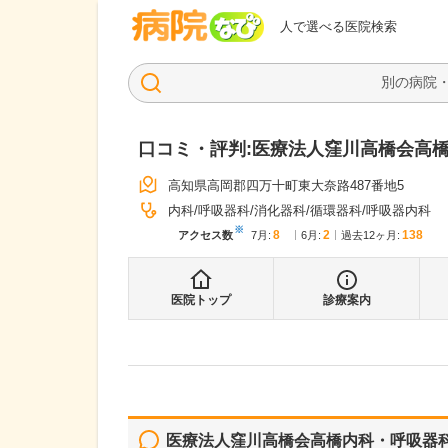
病院なび
人で選べる医院検索
口コミ・評判:
医療法人窪川高橋会高
高知県高岡郡四万十町東大奈路487番地5
内科
呼吸器科
消化器科
循環器科
呼吸器内科
※
8
2
138
アクセス数
7月
:
6月
:
過去12ヶ月:
医院トップ
診療案内
医療法人窪川高橋会高橋内科・呼吸器