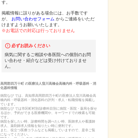
す。
掲載情報に誤りがある場合には、お手数です
が、
お問い合わせフォーム
からご連絡をいただ
けますようお願いいたします。
※お電話での対応は行っておりません
必ずお読みください
病気に関するご相談や各医院への個別のお問
い合わせ・紹介などは受け付けておりませ
ん。
高岡郡四万十町
の
医療法人窪川高橋会高橋内科・呼吸器科・消
化器科
情報
病院なび では、
高知県
高岡郡四万十町
の
医療法人窪川高橋会高
橋内科・呼吸器科・消化器科
の
評判・求人・転職
情報を掲載し
ています。
病院なび では市区町村別/診療科目別に病院・医院・薬局を探せ
るほか、予約ができる医療機関や、キーワードでの検索も可能
です。
病院を探したい時、診療時間を調べたい時、医師求人や看護師
求人、薬剤師求人情報を知りたい時に便利です。
また、役立つ医療コラムなども掲載していますので、是非ご覧
になってください。