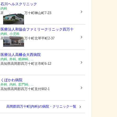
石川ヘルスクリニック
内科
高知県高岡郡四万十町
榊山町7-23
医療法人和協会
ファミリークリニック四万十
内科, 小児科
高知県高岡郡四万十町
北琴平町2-37
医療法人高幡会
大西病院
内科, 外科, 精神科, ...
高知県高岡郡四万十町
古市町6-12
くぼかわ病院
外科, 内科, 肛門科, ...
高知県高岡郡四万十町
見付902-1
高岡郡四万十町(内科)の病院・クリニック一覧