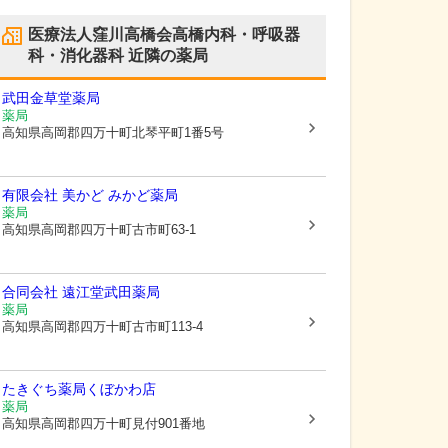
医療法人窪川高橋会高橋内科・呼吸器
科・消化器科
近隣の薬局
武田金草堂薬局
薬局
高知県高岡郡四万十町
北琴平町1番5号
有限会社 美かど みかど薬局
薬局
高知県高岡郡四万十町
古市町63-1
合同会社 遠江堂武田薬局
薬局
高知県高岡郡四万十町
古市町113-4
たきぐち薬局くぼかわ店
薬局
高知県高岡郡四万十町
見付901番地