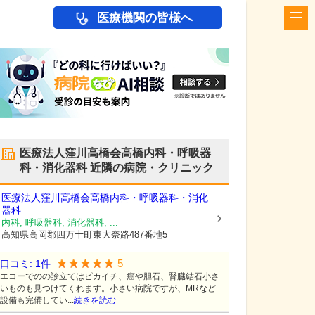
医療機関の皆様へ
医療法人窪川高橋会高橋内科・呼吸器
科・消化器科
近隣の病院・クリニック
医療法人窪川高橋会高橋内科・呼吸器科・消化
器科
内科, 呼吸器科, 消化器科, ...
高知県高岡郡四万十町
東大奈路487番地5
5
口コミ:
1
件
エコーでのの診立てはピカイチ、癌や胆石、腎臓結石小さ
いものも見つけてくれます。小さい病院ですが、MRなど
設備も完備してい...
続きを読む