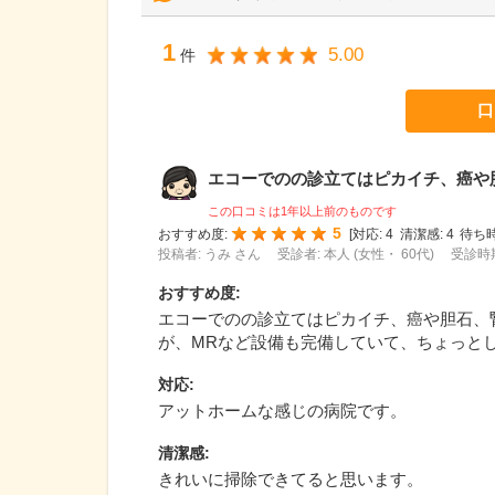
1
5.00
件
口
エコーでのの診立てはピカイチ、癌や胆石
この口コミは1年以上前のものです
5
おすすめ度:
[
対応:
4
清潔感:
4
待ち時
投稿者: うみ さん
受診者: 本人 (女性・ 60代)
受診時期
おすすめ度
:
エコーでのの診立てはピカイチ、癌や胆石、
が、MRなど設備も完備していて、ちょっと
対応
:
アットホームな感じの病院です。
清潔感
:
きれいに掃除できてると思います。