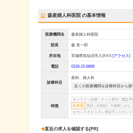
森産婦人科医院
の基本情報
医療機関名
森産婦人科医院
院長
森 良一郎
所在地
宮城県気仙沼市入沢4-5
[アクセス]
電話
0226-22-6808
産科
、
婦人科
診療科目
近くの医療機関を診療科目から探
オンライン診療
ネット受付
電話予
特徴
駐車場
英語
外国語
大病院
がん
セカンドオピニオン受診可
セカンド
直近の求人を確認する
[PR]