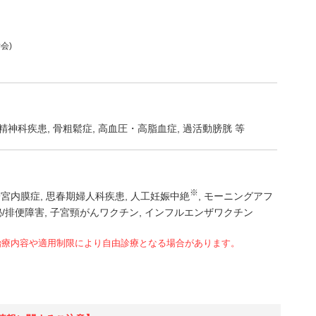
会)
神科疾患, 骨粗鬆症, 高血圧・高脂血症, 過活動膀胱 等
※
子宮内膜症
思春期婦人科疾患
人工妊娠中絶
モーニングアフ
秘/排便障害
子宮頸がんワクチン
インフルエンザワクチン
治療内容や適用制限により自由診療となる場合があります。