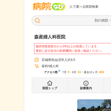
病院なび
人で選べる医院検索
森産婦人科医院
最終情報更新日から5年以上が経過しています。
事前に必ず該当の医療機関に直接ご確認ください。
宮城県気仙沼市入沢4-5
産科
婦人科
※
9
16
406
アクセス数
7月
:
6月
:
過去12ヶ月:
医院トップ
診療案内