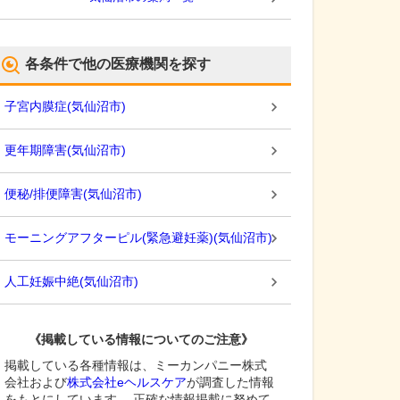
各条件で他の医療機関を探す
子宮内膜症
(
気仙沼市
)
更年期障害
(
気仙沼市
)
便秘/排便障害
(
気仙沼市
)
モーニングアフターピル(緊急避妊薬)
(
気仙沼市
)
人工妊娠中絶
(
気仙沼市
)
《掲載している情報についてのご注意》
掲載している各種情報は、ミーカンパニー株式
会社および
株式会社eヘルスケア
が調査した情報
をもとにしています。 正確な情報掲載に努めて