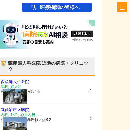
医療機関の皆様へ
森産婦人科医院
近隣の病院・クリニッ
ク
森産婦人科医院
産科, 婦人科
宮城県気仙沼市
入沢4-5
気仙沼市立病院
内科, 外科, 心療内科, ...
宮城県気仙沼市
赤岩杉ノ沢8-2