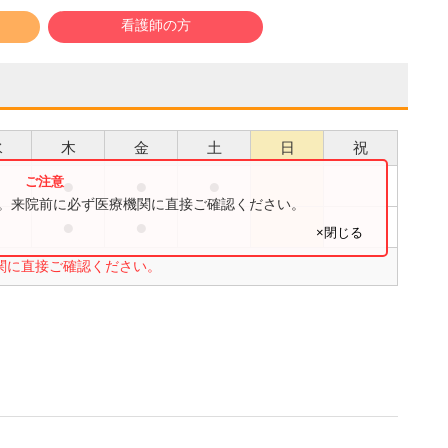
看護師の方
水
木
金
土
日
祝
●
●
●
●
す。来院前に必ず医療機関に直接ご確認ください。
●
●
●
×閉じる
関に直接ご確認ください。