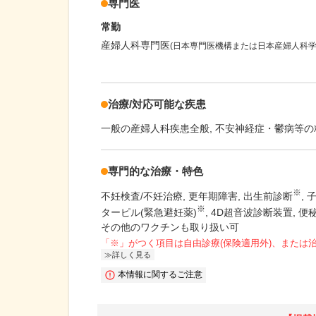
専門医
常勤
産婦人科専門医
(日本専門医機構または日本産婦人科学
治療/対応可能な疾患
一般の産婦人科疾患全般, 不安神経症・鬱病等の精
専門的な治療・特色
※
不妊検査/不妊治療
更年期障害
出生前診断
※
ターピル(緊急避妊薬)
4D超音波診断装置
便
その他のワクチンも取り扱い可
「※」がつく項目は自由診療(保険適用外)、または
詳しく見る
本情報に関するご注意