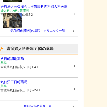
医療法人公孫樹会
大里胃腸科内科婦人科医院
婦人科, 内科, 胃腸科
宮城県気仙沼市
南郷2-2
気仙沼市(産科)の病院・クリニック一覧
森産婦人科医院
近隣の薬局
八日町調剤薬局
薬局
宮城県気仙沼市
八日町1-4-1
気仙沼三日町薬局
薬局
宮城県気仙沼市
三日町2-2-11
気仙沼市
の薬局一覧