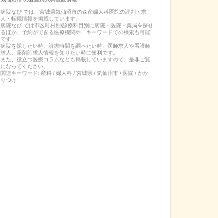
病院なび では、
宮城県
気仙沼市
の
森産婦人科医院
の
評判・求
人・転職
情報を掲載しています。
病院なび では市区町村別/診療科目別に病院・医院・薬局を探せ
るほか、予約ができる医療機関や、キーワードでの検索も可能
です。
病院を探したい時、診療時間を調べたい時、医師求人や看護師
求人、薬剤師求人情報を知りたい時に便利です。
また、役立つ医療コラムなども掲載していますので、是非ご覧
になってください。
関連キーワード:
産科 / 婦人科 / 宮城県 / 気仙沼市 / 医院 / かか
りつけ