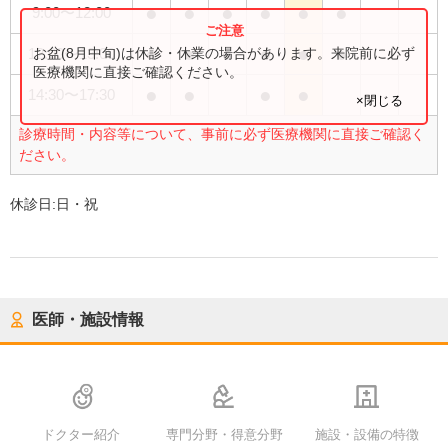
●
●
●
●
●
●
9:00
〜
12:00
●
●
●
●
●
●
お盆(8月中旬)は休診・休業の場合があります。来院前に必ず
12:00
〜
13:00
医療機関に直接ご確認ください。
●
●
●
●
14:30
〜
17:30
×閉じる
診療時間・内容等について、事前に必ず医療機関に直接ご確認く
ださい。
休診日:
日・祝
医師・施設情報
ドクター紹介
専門分野・得意分野
施設・設備の特徴