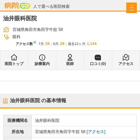
病院なび
人で選べる医院検索
油井眼科医院
宮城県角田市角田字牛舘 58
眼科
※
28
28
1,144
アクセス数
7月
:
6月
:
過去12ヶ月:
医院トップ
診療案内
医師
口コミ(
0
)
アクセス
油井眼科医院
の基本情報
医療機関名
油井眼科医院
所在地
宮城県角田市角田字牛舘 58
[アクセス]