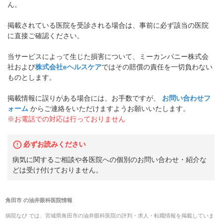
ん。
掲載されている医院を受診される場合は、事前に必ず該当の医院
に直接ご確認ください。
当サービスによって生じた損害について、ミーカンパニー株式会
社および
株式会社eヘルスケア
ではその賠償の責任を一切負わない
ものとします。
掲載情報に誤りがある場合には、お手数ですが、
お問い合わせフ
ォーム
からご連絡をいただけますようお願いいたします。
※お電話での対応は行っておりません
必ずお読みください
病気に関するご相談や各医院への個別のお問い合わせ・紹介な
どは受け付けておりません。
角田市
の
油井眼科医院
情報
病院なび では、
宮城県
角田市
の
油井眼科医院
の
評判・求人・転職
情報を掲載していま