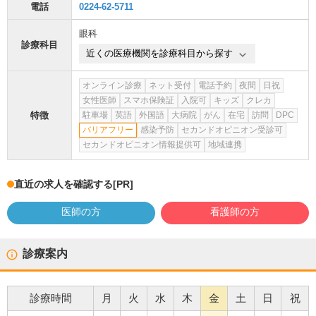
電話
0224-62-5711
眼科
診療科目
近くの医療機関を診療科目から探す
オンライン診療
ネット受付
電話予約
夜間
日祝
女性医師
スマホ保険証
入院可
キッズ
クレカ
特徴
駐車場
英語
外国語
大病院
がん
在宅
訪問
DPC
バリアフリー
感染予防
セカンドオピニオン受診可
セカンドオピニオン情報提供可
地域連携
直近の求人を確認する
[PR]
医師の方
看護師の方
診療案内
診療時間
月
火
水
木
金
土
日
祝