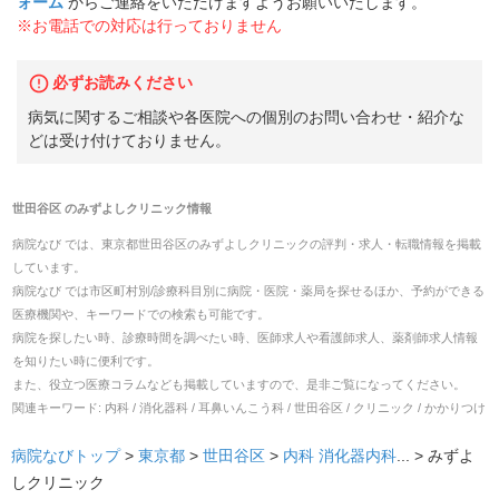
ォーム
からご連絡をいただけますようお願いいたします。
※お電話での対応は行っておりません
必ずお読みください
病気に関するご相談や各医院への個別のお問い合わせ・紹介な
どは受け付けておりません。
世田谷区
の
みずよしクリニック
情報
病院なび では、
東京都
世田谷区
の
みずよしクリニック
の
評判・求人・転職
情報を掲載
しています。
病院なび では市区町村別/診療科目別に病院・医院・薬局を探せるほか、予約ができる
医療機関や、キーワードでの検索も可能です。
病院を探したい時、診療時間を調べたい時、医師求人や看護師求人、薬剤師求人情報
を知りたい時に便利です。
また、役立つ医療コラムなども掲載していますので、是非ご覧になってください。
関連キーワード:
内科 / 消化器科 / 耳鼻いんこう科 / 世田谷区 / クリニック / かかりつけ
病院なびトップ
>
東京都
>
世田谷区
>
内科
消化器内科
... >
みずよ
しクリニック