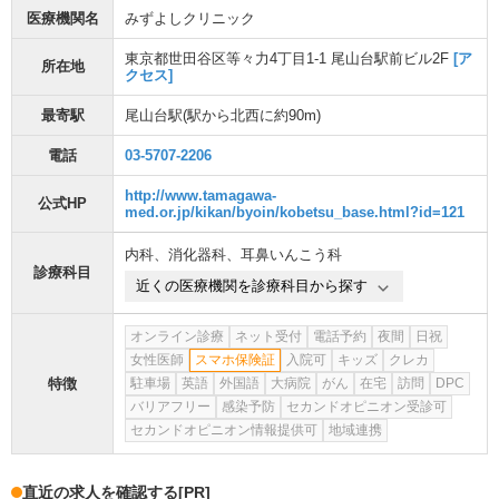
医療機関名
みずよしクリニック
東京都世田谷区等々力4丁目1-1 尾山台駅前ビル2F
[ア
所在地
クセス]
最寄駅
尾山台駅
(駅から
北西に約90m
)
電話
03-5707-2206
http://www.tamagawa-
公式HP
med.or.jp/kikan/byoin/kobetsu_base.html?id=121
内科
、
消化器科
、
耳鼻いんこう科
診療科目
近くの医療機関を診療科目から探す
オンライン診療
ネット受付
電話予約
夜間
日祝
女性医師
スマホ保険証
入院可
キッズ
クレカ
特徴
駐車場
英語
外国語
大病院
がん
在宅
訪問
DPC
バリアフリー
感染予防
セカンドオピニオン受診可
セカンドオピニオン情報提供可
地域連携
直近の求人を確認する
[PR]