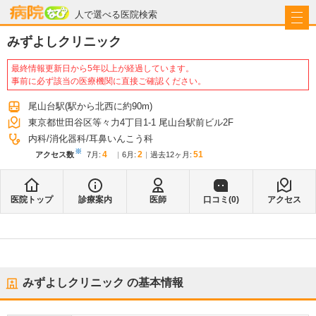
病院なび
人で選べる医院検索
みずよしクリニック
最終情報更新日から5年以上が経過しています。
事前に必ず該当の医療機関に直接ご確認ください。
尾山台駅
(駅から
北西に約90m
)
東京都世田谷区等々力4丁目1-1 尾山台駅前ビル2F
内科
消化器科
耳鼻いんこう科
※
4
2
51
アクセス数
7月
:
6月
:
過去12ヶ月:
医院トップ
診療案内
医師
口コミ(
0
)
アクセス
みずよしクリニック
の基本情報