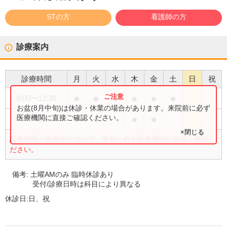
STの方
看護師の方
診療案内
診療時間
月
火
水
木
金
土
日
祝
●
●
●
●
●
●
9:00
〜
12:30
お盆(8月中旬)は休診・休業の場合があります。来院前に必ず
●
●
●
●
医療機関に直接ご確認ください。
14:30
〜
18:30
×閉じる
診療時間・内容等について、事前に必ず医療機関に直接ご確認く
ださい。
備考:
土曜AMのみ 臨時休診あり
受付/診療日時は科目により異なる
休診日:
日、祝