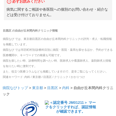
必ずお読みください
病気に関するご相談や各医院への個別のお問い合わせ・紹介な
どは受け付けておりません。
目黒区
の
自由が丘本間内科クリニック
情報
病院なび では、
東京都
目黒区
の
自由が丘本間内科クリニック
の
評判・求人・転職
情報
を掲載しています。
病院なび では市区町村別/診療科目別に病院・医院・薬局を探せるほか、予約ができる
医療機関や、キーワードでの検索も可能です。
病院を探したい時、診療時間を調べたい時、医師求人や看護師求人、薬剤師求人情報
を知りたい時に便利です。
また、役立つ医療コラムなども掲載していますので、是非ご覧になってください。
関連キーワード:
内科 / 東京都 / 目黒区 / クリニック / かかりつけ
病院なびトップ
>
東京都
>
目黒区
>
内科
>
自由が丘本間内科クリニ
ック