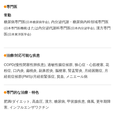
専門医
常勤
糖尿病専門医
内分泌代謝・糖尿病内科領域専門医
(日本糖尿病学会)
または内分泌代謝科専門医
漢方専門
(日本専門医機構)
(日本内分泌学会)
医
(日本東洋医学会)
治療/対応可能な疾患
COPD(慢性閉塞性肺疾患)
過敏性腸症候群
狭心症・心筋梗塞
花
粉症
口内炎
扁桃炎
副鼻腔炎
脳梗塞
腎盂腎炎
月経困難症
月
経前症候群(PMS)/月経前緊張症
貧血
メニエール病
専門的な治療・特色
肥満/ダイエット
高血圧
漢方
糖尿病
甲状腺疾患
痛風
更年期障
害
インフルエンザワクチン