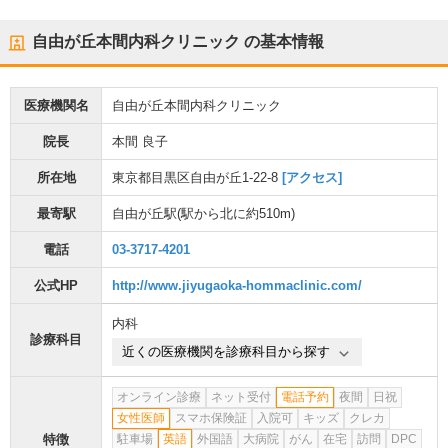
自由が丘本間内科クリニック
の基本情報
医療機関名
自由が丘本間内科クリニック
院長
本間 良子
所在地
東京都目黒区自由が丘1-22-8
[アクセス]
最寄駅
自由が丘駅
(駅から
北に約510m
)
電話
03-3717-4201
公式HP
http://www.jiyugaoka-hommaclinic.com/
内科
診療科目
近くの医療機関を診療科目から探す
オンライン診療
ネット受付
電話予約
夜間
日祝
女性医師
スマホ保険証
入院可
キッズ
クレカ
特徴
駐車場
英語
外国語
大病院
がん
在宅
訪問
DPC