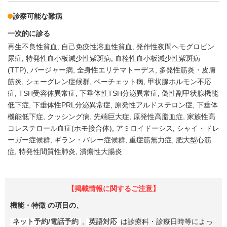
診察可能な難病
一次的に診る
再生不良性貧血
自己免疫性溶血性貧血
発作性夜間ヘモグロビン
尿症
特発性血小板減少性紫斑病
血栓性血小板減少性紫斑病
(TTP)
バージャー病
全身性エリテマトーデス
多発性筋炎・皮膚
筋炎
シェーグレン症候群
ベーチェット病
甲状腺ホルモン不応
症
TSH受容体異常症
下垂体性TSH分泌異常症
偽性副甲状腺機能
低下症
下垂体性PRL分泌異常症
原発性アルドステロン症
下垂体
機能低下症
クッシング病
先端巨大症
原発性高脂血症
家族性高
コレステロール血症(ホモ接合体)
アミロイドーシス
シャイ・ドレ
ーガー症候群
ギラン・バレー症候群
重症筋無力症
肥大型心筋
症
特発性間質性肺炎
潰瘍性大腸炎
【掲載情報に関するご注意】
機能・特徴
の項目の、
ネット予約/電話予約
,
英語対応
は診療科・診療日時等によっ