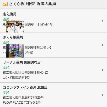
さくら坂上眼科
近隣の薬局
進化薬局
薬局
東京都大田区
田園調布一丁目5番1号
さくら坂薬局
薬局
東京都大田区
田園調布本町10番5号
ハウスアゼリアB号室
サークル薬局 田園調布店
薬局
東京都大田区
田園調布本町40-12
コンド田園調布103
ココカラファイン薬局 北嶺店
薬局
東京都大田区
北嶺町37番29号
FLOW PLACE TOKYO 1階