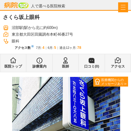
病院なび
人で選べる医院検索
さくら坂上眼科
沼部駅
(駅から
北に約600m
)
東京都大田区田園調布本町46番27号
眼科
※
4
5
78
アクセス数
7月
:
6月
:
過去12ヶ月:
医院トップ
診療案内
医師
口コミ(
0
)
アクセス
医療機関からの
メッセージあり