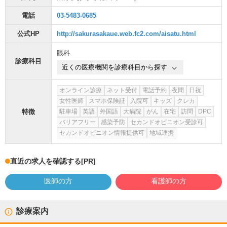
電話
03-5483-0685
公式HP
http://sakurasakaue.web.fc2.com/aisatu.html
眼科
診療科目
近くの医療機関を診療科目から探す
オンライン診療
ネット受付
電話予約
夜間
日祝
女性医師
スマホ保険証
入院可
キッズ
クレカ
特徴
駐車場
英語
外国語
大病院
がん
在宅
訪問
DPC
バリアフリー
感染予防
セカンドオピニオン受診可
セカンドオピニオン情報提供可
地域連携
直近の求人を確認する
[PR]
医師の方
看護師の方
診療案内