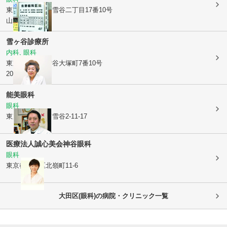
東京都大田区
南雪谷二丁目17番10号
山水ビル401号
雪ヶ谷診療所
内科, 眼科
東京都大田区
雪谷大塚町7番10号
203
能美眼科
眼科
東京都大田区
南雪谷2-11-17
医療法人誠心美会
神谷眼科
眼科
東京都大田区
北嶺町11-6
大田区(眼科)の病院・クリニック一覧