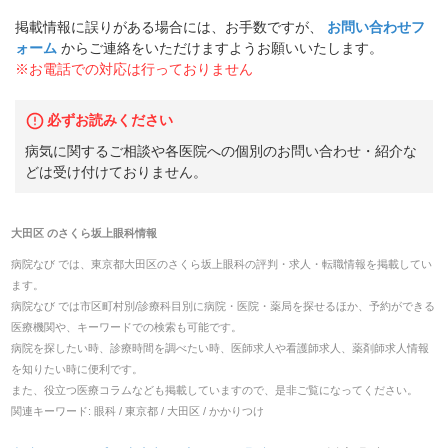
掲載情報に誤りがある場合には、お手数ですが、
お問い合わせフ
ォーム
からご連絡をいただけますようお願いいたします。
※お電話での対応は行っておりません
必ずお読みください
病気に関するご相談や各医院への個別のお問い合わせ・紹介な
どは受け付けておりません。
大田区
の
さくら坂上眼科
情報
病院なび では、
東京都
大田区
の
さくら坂上眼科
の
評判・求人・転職
情報を掲載してい
ます。
病院なび では市区町村別/診療科目別に病院・医院・薬局を探せるほか、予約ができる
医療機関や、キーワードでの検索も可能です。
病院を探したい時、診療時間を調べたい時、医師求人や看護師求人、薬剤師求人情報
を知りたい時に便利です。
また、役立つ医療コラムなども掲載していますので、是非ご覧になってください。
関連キーワード:
眼科 / 東京都 / 大田区 / かかりつけ