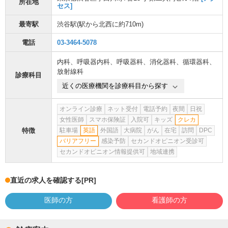
所在地
セス]
最寄駅
渋谷駅
(駅から
北西に約710m
)
電話
03-3464-5078
内科
、
呼吸器内科
、
呼吸器科
、
消化器科
、
循環器科
、
放射線科
診療科目
近くの医療機関を診療科目から探す
オンライン診療
ネット受付
電話予約
夜間
日祝
女性医師
スマホ保険証
入院可
キッズ
クレカ
特徴
駐車場
英語
外国語
大病院
がん
在宅
訪問
DPC
バリアフリー
感染予防
セカンドオピニオン受診可
セカンドオピニオン情報提供可
地域連携
直近の求人を確認する
[PR]
医師の方
看護師の方