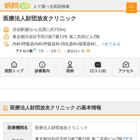
病院なび
人で選べる医院検索
医療法人財団放友クリニック
渋谷駅
(駅から
北西に約710m
)
東京都渋谷区宇田川町7番13号 第二共同ビル7階
全てみる
内科
呼吸器内科
呼吸器科
消化器科
循環器科
...
※
--
1
26
アクセス数
7月
:
6月
:
過去12ヶ月:
医院トップ
診療案内
医師
口コミ(
0
)
アクセス
医療法人財団放友クリニック
の基本情報
医療機関名
医療法人財団放友クリニック
東京都渋谷区宇田川町7番13号 第二共同ビル7階
[アク