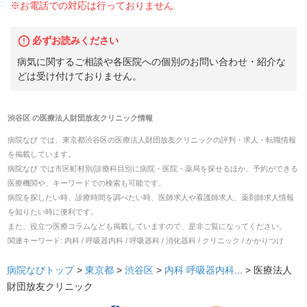
※お電話での対応は行っておりません
必ずお読みください
病気に関するご相談や各医院への個別のお問い合わせ・紹介な
どは受け付けておりません。
渋谷区
の
医療法人財団放友クリニック
情報
病院なび では、
東京都
渋谷区
の
医療法人財団放友クリニック
の
評判・求人・転職
情報
を掲載しています。
病院なび では市区町村別/診療科目別に病院・医院・薬局を探せるほか、予約ができる
医療機関や、キーワードでの検索も可能です。
病院を探したい時、診療時間を調べたい時、医師求人や看護師求人、薬剤師求人情報
を知りたい時に便利です。
また、役立つ医療コラムなども掲載していますので、是非ご覧になってください。
関連キーワード:
内科 / 呼吸器内科 / 呼吸器科 / 消化器科 / クリニック / かかりつけ
病院なびトップ
>
東京都
>
渋谷区
>
内科
呼吸器内科
... >
医療法人
財団放友クリニック