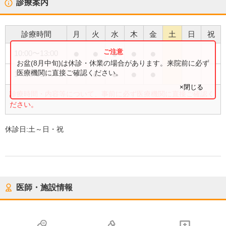
診療案内
診療時間
月
火
水
木
金
土
日
祝
●
●
●
●
●
10:00
〜
13:00
お盆(8月中旬)は休診・休業の場合があります。来院前に必ず
●
●
●
●
●
医療機関に直接ご確認ください。
14:00
〜
17:00
×閉じる
診療時間・内容等について、事前に必ず医療機関に直接ご確認く
ださい。
休診日:
土～日・祝
医師・施設情報