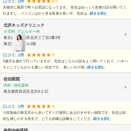
4.5
口コミ:
2
件
夫婦共に風邪で時々お世話になってます。 先生はゆっくり患者の話を聞いてく
れますし、パソコンばかり見る医者が多い中、先生は...
続きを読む
北沢キッズクリニック
小児科, アレルギー科
東京都世田谷区
北沢三丁目2番3号
東北沢医療ビル1階
5
口コミ:
1
件
0歳児を連れて行っていますが、先生はこちらの話をよく聞いてくれて、ハキハ
キとしていながらも優しい先生です。 新しいので病...
続きを読む
佐伯医院
内科, 消化器科
東京都世田谷区
北沢4-1-12
4
口コミ:
1
件
小田急線の東北沢から歩いてすぐの場所にある行きやすい病院です。先生は知
的な感じのする先生で、とても的確な診断をしてくださ...
続きを読む
奎和内科医院