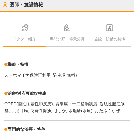
医師・施設情報
ドクター紹介
専門分野・得意分野
施設・設備の特徴
機能・特徴
スマホマイナ保険証利用
駐車場(無料)
治療/対応可能な疾患
COPD(慢性閉塞性肺疾患)
胃潰瘍・十二指腸潰瘍
過敏性腸症候
群
手足口病
突発性発疹
はしか
水疱瘡(水痘)
おたふくかぜ
専門的な治療・特色