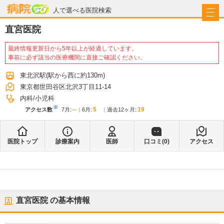
病院なび
人で選べる医院検索
直宮医院
最終情報更新日から5年以上が経過しています。
事前に必ず該当の医療機関に直接ご確認ください。
東北沢駅
(駅から
西に約130m
)
東京都世田谷区北沢3丁目11-14
内科
小児科
※
--
5
19
アクセス数
7月
:
6月
:
過去12ヶ月:
医院トップ
診療案内
医師
口コミ(
0
)
アクセス
直宮医院
の基本情報