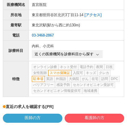
医療機関名
直宮医院
所在地
東京都世田谷区北沢3丁目11-14
[アクセス]
最寄駅
東北沢駅
(駅から
西に約130m
)
電話
03-3468-2867
内科
、
小児科
診療科目
近くの医療機関を診療科目から探す
オンライン診療
ネット受付
電話予約
夜間
日祝
女性医師
スマホ保険証
入院可
キッズ
クレカ
特徴
駐車場
英語
外国語
大病院
がん
在宅
訪問
DPC
バリアフリー
感染予防
セカンドオピニオン受診可
セカンドオピニオン情報提供可
地域連携
直近の求人を確認する
[PR]
医師の方
看護師の方