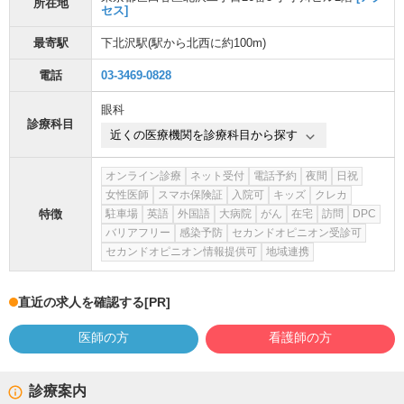
所在地
セス]
最寄駅
下北沢駅
(駅から
北西に約100m
)
電話
03-3469-0828
眼科
診療科目
近くの医療機関を診療科目から探す
オンライン診療
ネット受付
電話予約
夜間
日祝
女性医師
スマホ保険証
入院可
キッズ
クレカ
特徴
駐車場
英語
外国語
大病院
がん
在宅
訪問
DPC
バリアフリー
感染予防
セカンドオピニオン受診可
セカンドオピニオン情報提供可
地域連携
直近の求人を確認する
[PR]
医師の方
看護師の方
診療案内