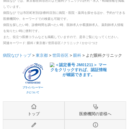
病院なび では、
東京都
世田谷区
の
よだ眼科クリニック
の
評判・求人・転職
情報を掲載
しています。
病院なび では市区町村別/診療科目別に病院・医院・薬局を探せるほか、予約ができる
医療機関や、キーワードでの検索も可能です。
病院を探したい時、診療時間を調べたい時、医師求人や看護師求人、薬剤師求人情報
を知りたい時に便利です。
また、役立つ医療コラムなども掲載していますので、是非ご覧になってください。
関連キーワード:
眼科 / 東京都 / 世田谷区 / クリニック / かかりつけ
病院なびトップ
>
東京都
>
世田谷区
>
眼科
>
よだ眼科クリニック
プライバシーマー
クについて
トップ
医療機関の皆様へ