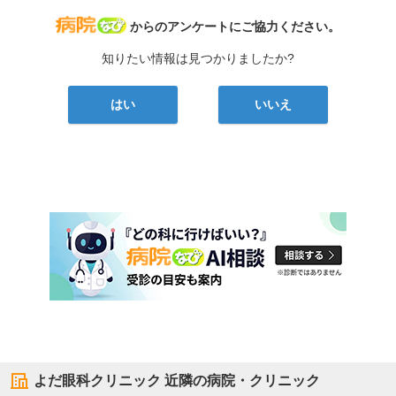
病院なび
からのアンケートにご協力ください。
知りたい情報は見つかりましたか?
はい
いいえ
よだ眼科クリニック
近隣の病院・クリニック