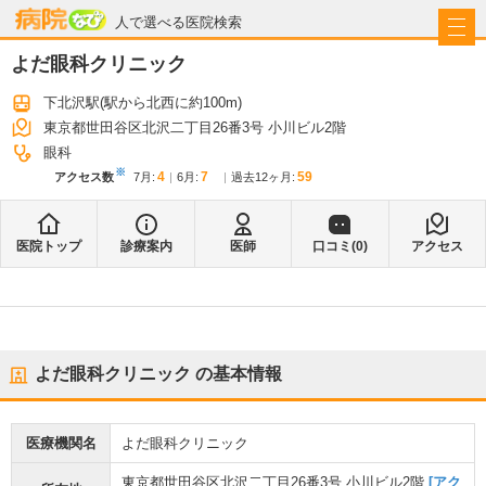
病院なび
人で選べる医院検索
よだ眼科クリニック
下北沢駅
(駅から
北西に約100m
)
東京都世田谷区北沢二丁目26番3号 小川ビル2階
眼科
※
4
7
59
アクセス数
7月
:
6月
:
過去12ヶ月:
医院トップ
診療案内
医師
口コミ(
0
)
アクセス
よだ眼科クリニック
の基本情報
医療機関名
よだ眼科クリニック
東京都世田谷区北沢二丁目26番3号 小川ビル2階
[アク