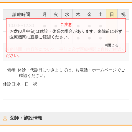
診療時間
月
火
水
木
金
土
日
祝
●
●
●
●
●
10:00
〜
12:30
お盆(8月中旬)は休診・休業の場合があります。来院前に必ず
●
●
●
●
●
医療機関に直接ご確認ください。
14:30
〜
17:00
×閉じる
診療時間・内容等について、事前に必ず医療機関に直接ご確認く
ださい。
備考:
休診・代診日につきましては、お電話・ホームページでご
確認ください。
休診日:
水・日・祝
医師・施設情報