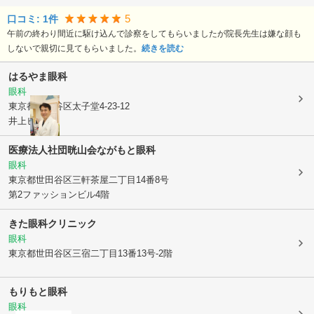
5
口コミ:
1
件
午前の終わり間近に駆け込んで診察をしてもらいましたが院長先生は嫌な顔も
しないで親切に見てもらいました。
続きを読む
はるやま眼科
眼科
東京都世田谷区
太子堂4-23-12
井上ビル5階
医療法人社団晄山会ながもと眼科
眼科
東京都世田谷区
三軒茶屋二丁目14番8号
第2ファッションビル4階
きた眼科クリニック
眼科
東京都世田谷区
三宿二丁目13番13号-2階
もりもと眼科
眼科