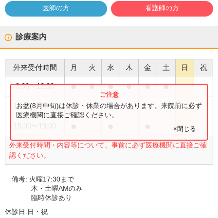
医師の方
看護師の方
診療案内
外来受付時間
月
火
水
木
金
土
日
祝
●
●
●
●
●
●
9:00
〜
12:30
●
お盆(8月中旬)は休診・休業の場合があります。来院前に必ず
15:30
〜
17:30
医療機関に直接ご確認ください。
●
●
●
15:30
〜
19:00
×閉じる
外来受付時間・内容等について、事前に必ず医療機関に直接ご確
認ください。
備考:
火曜17:30まで
木・土曜AMのみ
臨時休診あり
休診日:
日・祝