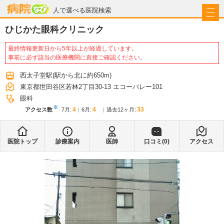
病院なび
人で選べる医院検索
ひじかた眼科クリニック
最終情報更新日から5年以上が経過しています。
事前に必ず該当の医療機関に直接ご確認ください。
西太子堂駅
(駅から
北に約650m
)
東京都世田谷区若林2丁目30-13 エコーバレー101
眼科
※
4
4
33
アクセス数
7月
:
6月
:
過去12ヶ月:
医院トップ
診療案内
医師
口コミ(
0
)
アクセス