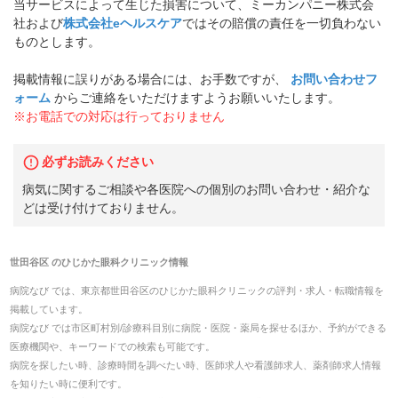
当サービスによって生じた損害について、ミーカンパニー株式会
社および
株式会社eヘルスケア
ではその賠償の責任を一切負わない
ものとします。
掲載情報に誤りがある場合には、お手数ですが、
お問い合わせフ
ォーム
からご連絡をいただけますようお願いいたします。
※お電話での対応は行っておりません
必ずお読みください
病気に関するご相談や各医院への個別のお問い合わせ・紹介な
どは受け付けておりません。
世田谷区
の
ひじかた眼科クリニック
情報
病院なび では、
東京都
世田谷区
の
ひじかた眼科クリニック
の
評判・求人・転職
情報を
掲載しています。
病院なび では市区町村別/診療科目別に病院・医院・薬局を探せるほか、予約ができる
医療機関や、キーワードでの検索も可能です。
病院を探したい時、診療時間を調べたい時、医師求人や看護師求人、薬剤師求人情報
を知りたい時に便利です。