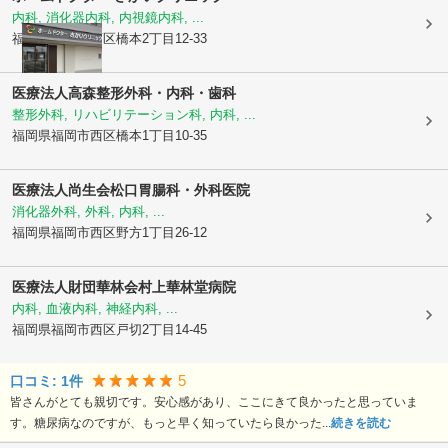
内科, 消化器内科, 内視鏡内科, ...
福岡県福岡市西区
橋本2丁目12-33
医療法人
高森整形外科・内科・歯科
整形外科, リハビリテーション科, 内科, ...
福岡県福岡市西区
橋本1丁目10-35
医療法人尚生会
松口胃腸科・外科医院
消化器外科, 外科, 内科, ...
福岡県福岡市西区
野方1丁目26-12
医療法人財団華林会
村上華林堂病院
内科, 血液内科, 神経内科, ...
福岡県福岡市西区
戸切2丁目14-45
5
口コミ:
1
件
皆さんがとても親切です。安心感があり、ここにきて良かったと思っていま
す。糖尿病なのですが、もっと早く知っていたら良かった...
続きを読む