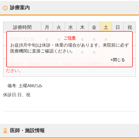
診療案内
診療時間
月
火
水
木
金
土
日
祝
●
●
●
●
●
●
9:00
〜
12:30
お盆(8月中旬)は休診・休業の場合があります。来院前に必ず
●
●
●
●
●
医療機関に直接ご確認ください。
14:00
〜
18:00
×閉じる
診療時間・内容等について、事前に必ず医療機関に直接ご確認く
ださい。
備考:
土曜AMのみ
休診日:
日、祝
医師・施設情報