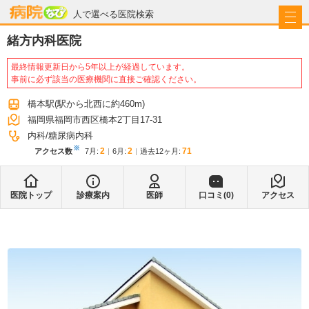
病院なび
人で選べる医院検索
緒方内科医院
最終情報更新日から5年以上が経過しています。
事前に必ず該当の医療機関に直接ご確認ください。
橋本駅
(駅から
北西に約460m
)
福岡県福岡市西区橋本2丁目17-31
内科
糖尿病内科
※
2
2
71
アクセス数
7月
:
6月
:
過去12ヶ月:
医院トップ
診療案内
医師
口コミ(
0
)
アクセス