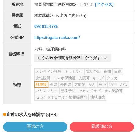
所在地
福岡県福岡市西区橋本2丁目17-31
[アクセス]
最寄駅
橋本駅
(駅から
北西に約460m
)
電話
092-811-4726
公式HP
https://ogata-naika.com/
内科
、
糖尿病内科
診療科目
近くの医療機関を診療科目から探す
オンライン診療
ネット受付
電話予約
夜間
日祝
女性医師
スマホ保険証
入院可
キッズ
クレカ
特徴
駐車場
英語
外国語
大病院
がん
在宅
訪問
DPC
バリアフリー
感染予防
セカンドオピニオン受診可
セカンドオピニオン情報提供可
地域連携
直近の求人を確認する
[PR]
医師の方
看護師の方