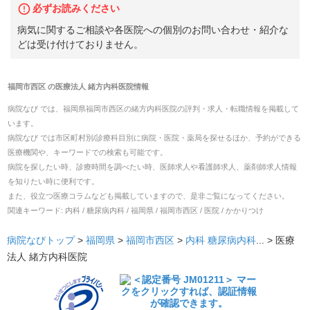
必ずお読みください
病気に関するご相談や各医院への個別のお問い合わせ・紹介な
どは受け付けておりません。
福岡市西区
の
医療法人 緒方内科医院
情報
病院なび では、
福岡県
福岡市西区
の
緒方内科医院
の
評判・求人・転職
情報を掲載して
います。
病院なび では市区町村別/診療科目別に病院・医院・薬局を探せるほか、予約ができる
医療機関や、キーワードでの検索も可能です。
病院を探したい時、診療時間を調べたい時、医師求人や看護師求人、薬剤師求人情報
を知りたい時に便利です。
また、役立つ医療コラムなども掲載していますので、是非ご覧になってください。
関連キーワード:
内科 / 糖尿病内科 / 福岡県 / 福岡市西区 / 医院 / かかりつけ
病院なびトップ
>
福岡県
>
福岡市西区
>
内科
糖尿病内科
... >
医療
法人 緒方内科医院