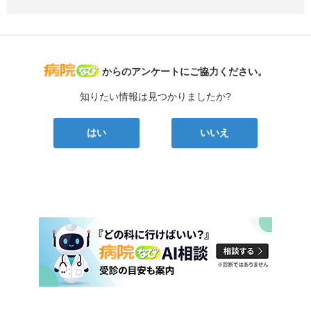
病院なび
からのアンケートにご協力ください。
知りたい情報は見つかりましたか?
はい
いいえ