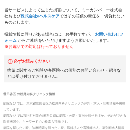
当サービスによって生じた損害について、ミーカンパニー株式会
社および
株式会社eヘルスケア
ではその賠償の責任を一切負わない
ものとします。
掲載情報に誤りがある場合には、お手数ですが、
お問い合わせフ
ォーム
からご連絡をいただけますようお願いいたします。
※お電話での対応は行っておりません
必ずお読みください
病気に関するご相談や各医院への個別のお問い合わせ・紹介な
どは受け付けておりません。
世田谷区
の
松尾内科クリニック
情報
病院なび では、
東京都
世田谷区
の
松尾内科クリニック
の
評判・求人・転職
情報を掲載
しています。
病院なび では市区町村別/診療科目別に病院・医院・薬局を探せるほか、予約ができる
医療機関や、キーワードでの検索も可能です。
病院を探したい時、診療時間を調べたい時、医師求人や看護師求人、薬剤師求人情報