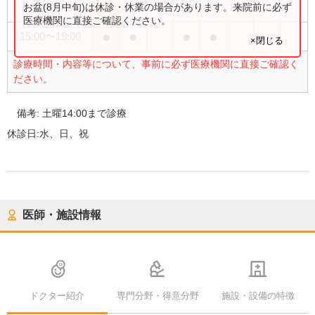
●
お盆(8月中旬)は休診・休業の場合があります。来院前に必ず
9:00
〜
14:00
医療機関に直接ご確認ください。
●
●
●
●
15:00
〜
19:00
×閉じる
診療時間・内容等について、事前に必ず医療機関に直接ご確認く
ださい。
備考:
土曜14:00まで診療
休診日:
水、日、祝
医師・施設情報
ドクター紹介
専門分野・得意分野
施設・設備の特徴