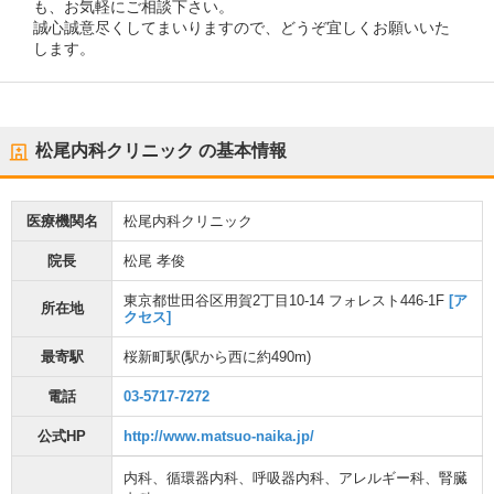
も、お気軽にご相談下さい。
誠心誠意尽くしてまいりますので、どうぞ宜しくお願いいた
します。
松尾内科クリニック
の基本情報
医療機関名
松尾内科クリニック
院長
松尾 孝俊
東京都世田谷区用賀2丁目10-14 フォレスト446-1F
[ア
所在地
クセス]
最寄駅
桜新町駅
(駅から
西に約490m
)
電話
03-5717-7272
公式HP
http://www.matsuo-naika.jp/
内科
、
循環器内科
、
呼吸器内科
、
アレルギー科
、
腎臓