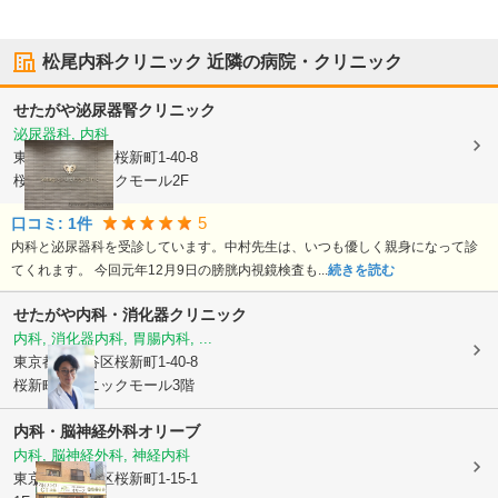
松尾内科クリニック
近隣の病院・クリニック
せたがや泌尿器腎クリニック
泌尿器科, 内科
東京都世田谷区
桜新町1-40-8
桜新町クリニックモール2F
5
口コミ:
1
件
内科と泌尿器科を受診しています。中村先生は、いつも優しく親身になって診
てくれます。 今回元年12月9日の膀胱内視鏡検査も...
続きを読む
せたがや内科・消化器クリニック
内科, 消化器内科, 胃腸内科, ...
東京都世田谷区
桜新町1-40-8
桜新町クリニックモール3階
内科・脳神経外科オリーブ
内科, 脳神経外科, 神経内科
東京都世田谷区
桜新町1-15-1