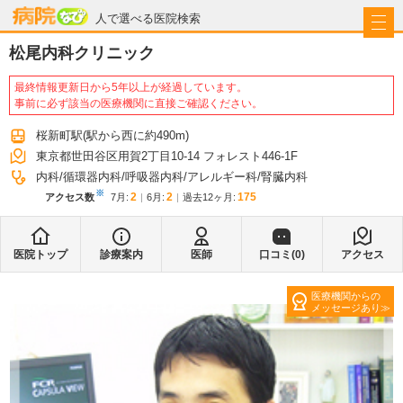
病院なび
人で選べる医院検索
松尾内科クリニック
最終情報更新日から5年以上が経過しています。
事前に必ず該当の医療機関に直接ご確認ください。
桜新町駅
(駅から
西に約490m
)
東京都世田谷区用賀2丁目10-14 フォレスト446-1F
内科
循環器内科
呼吸器内科
アレルギー科
腎臓内科
※
2
2
175
アクセス数
7月
:
6月
:
過去12ヶ月:
医院トップ
診療案内
医師
口コミ(
0
)
アクセス
医療機関からの
メッセージあり