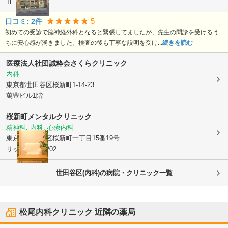
1F
5
口コミ:
2
件
初めての受診で脳神経外科となると緊張してましたが、先生の問診を受けるう
ちに安心感が湧きました。検査の後も丁寧な説明を受け...
続きを読む
医療法人社団誠粋会
さくらクリニック
内科
東京都世田谷区
桜新町1-14-23
萬豊ビル1階
桜新町メンタルクリニック
精神科, 内科, 心療内科
東京都世田谷区
桜新町一丁目15番19号
リッキービル202
世田谷区(内科)の病院・クリニック一覧
松尾内科クリニック
近隣の薬局