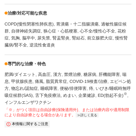
治療/対応可能な疾患
COPD(慢性閉塞性肺疾患)
胃潰瘍・十二指腸潰瘍
過敏性腸症候
群
自律神経失調症
狭心症・心筋梗塞
心不全/慢性心不全
花粉
症
気胸
脳卒中
尿失禁
腎盂腎炎
腎結石
前立腺肥大症
慢性腎
臓病/腎不全
逆流性食道炎
専門的な治療・特色
肥満/ダイエット
高血圧
漢方
禁煙治療
糖尿病
肝機能障害
喘
息
甲状腺疾患
痛風
脂質異常症
COVID-19検査/治療
エピペン処
方
物忘れ/認知症
睡眠障害
便秘/排便障害
痔
いびき/睡眠時無呼
※
吸症候群(SAS)
舌下免疫療法
めまい
企業健診
ED(勃起不全)
インフルエンザワクチン
「※」がつく項目は自由診療(保険適用外)、または治療内容や適用制限
により自由診療となる場合があります。
詳しく見る
本情報に関するご注意