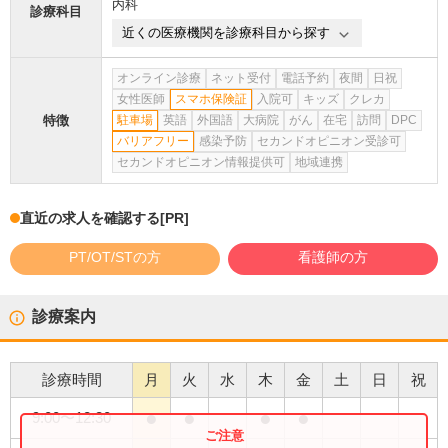
内科
診療科目
近くの医療機関を診療科目から探す
オンライン診療
ネット受付
電話予約
夜間
日祝
女性医師
スマホ保険証
入院可
キッズ
クレカ
特徴
駐車場
英語
外国語
大病院
がん
在宅
訪問
DPC
バリアフリー
感染予防
セカンドオピニオン受診可
セカンドオピニオン情報提供可
地域連携
直近の求人を確認する
[PR]
PT/OT/STの方
看護師の方
診療案内
診療時間
月
火
水
木
金
土
日
祝
●
●
●
●
9:00
〜
12:30