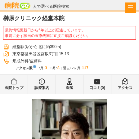
病院なび
人で選べる医院検索
榊原クリニック経堂本院
最終情報更新日から5年以上が経過しています。
事前に必ず該当の医療機関に直接ご確認ください。
経堂駅
(駅から
北に約390m
)
東京都世田谷区宮坂3丁目15-13
形成外科
皮膚科
※
3
8
117
アクセス数
7月
:
6月
:
過去12ヶ月:
医院トップ
診療案内
医師
口コミ(
0
)
アクセス