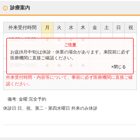
診療案内
外来受付時間
月
火
水
木
金
土
日
祝
●
●
●
●
10:00
〜
13:00
●
お盆(8月中旬)は休診・休業の場合があります。来院前に必ず
10:00
〜
15:00
医療機関に直接ご確認ください。
●
●
●
●
15:00
〜
19:00
×閉じる
外来受付時間・内容等について、事前に必ず医療機関に直接ご確
認ください。
備考:
金曜:完全予約
休診日:
日、祝、第二・第四水曜日 外来のみ休診