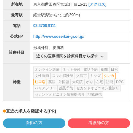
所在地
東京都世田谷区宮坂3丁目15-13
[アクセス]
最寄駅
経堂駅
(駅から
北に約390m
)
電話
03-3706-9111
公式HP
http://www.soseikai-gr.or.jp/
形成外科
、
皮膚科
診療科目
近くの医療機関を診療科目から探す
オンライン診療
ネット受付
電話予約
夜間
日祝
女性医師
スマホ保険証
入院可
キッズ
クレカ
特徴
駐車場
英語
外国語
大病院
がん
在宅
訪問
DPC
バリアフリー
感染予防
セカンドオピニオン受診可
セカンドオピニオン情報提供可
地域連携
直近の求人を確認する
[PR]
医師の方
看護師の方