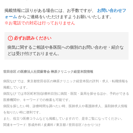
掲載情報に誤りがある場合には、お手数ですが、
お問い合わせフ
ォーム
からご連絡をいただけますようお願いいたします。
※お電話での対応は行っておりません
必ずお読みください
病気に関するご相談や各医院への個別のお問い合わせ・紹介な
どは受け付けておりません。
世田谷区
の
医療法人社団蘇青会 榊原クリニック経堂本院
情報
病院なび では、
東京都
世田谷区
の
榊原クリニック経堂本院
の
評判・求人・転職
情報を
掲載しています。
病院なび では市区町村別/診療科目別に病院・医院・薬局を探せるほか、予約ができる
医療機関や、キーワードでの検索も可能です。
病院を探したい時、診療時間を調べたい時、医師求人や看護師求人、薬剤師求人情報
を知りたい時に便利です。
また、役立つ医療コラムなども掲載していますので、是非ご覧になってください。
関連キーワード:
形成外科 / 皮膚科 / 東京都 / 世田谷区 / かかりつけ