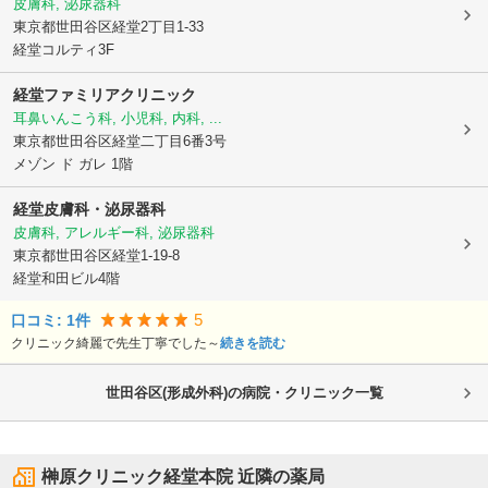
皮膚科, 泌尿器科
東京都世田谷区
経堂2丁目1-33
経堂コルティ3F
経堂ファミリアクリニック
耳鼻いんこう科, 小児科, 内科, ...
東京都世田谷区
経堂二丁目6番3号
メゾン ド ガレ 1階
経堂皮膚科・泌尿器科
皮膚科, アレルギー科, 泌尿器科
東京都世田谷区
経堂1-19-8
経堂和田ビル4階
5
口コミ:
1
件
クリニック綺麗で先生丁寧でした～
続きを読む
世田谷区(形成外科)の病院・クリニック一覧
榊原クリニック経堂本院
近隣の薬局