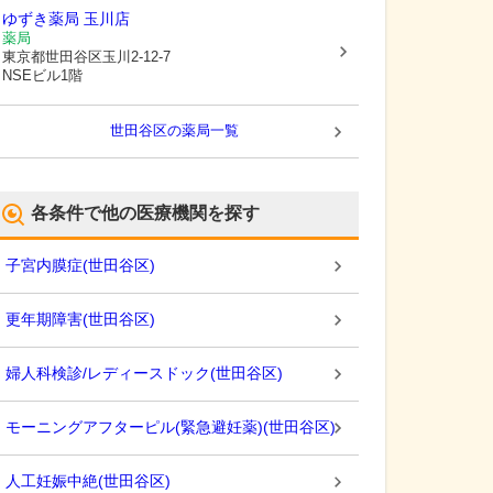
ゆずき薬局 玉川店
薬局
東京都世田谷区
玉川2-12-7
NSEビル1階
世田谷区
の薬局一覧
各条件で他の医療機関を探す
子宮内膜症
(
世田谷区
)
更年期障害
(
世田谷区
)
婦人科検診/レディースドック
(
世田谷区
)
モーニングアフターピル(緊急避妊薬)
(
世田谷区
)
人工妊娠中絶
(
世田谷区
)