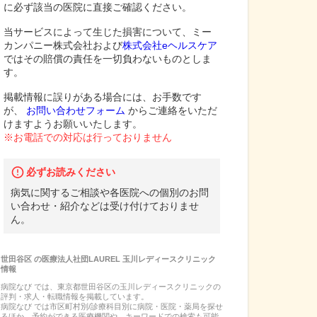
に必ず該当の医院に直接ご確認ください。
当サービスによって生じた損害について、ミー
カンパニー株式会社および
株式会社eヘルスケア
ではその賠償の責任を一切負わないものとしま
す。
掲載情報に誤りがある場合には、お手数です
が、
お問い合わせフォーム
からご連絡をいただ
けますようお願いいたします。
※お電話での対応は行っておりません
必ずお読みください
病気に関するご相談や各医院への個別のお問
い合わせ・紹介などは受け付けておりませ
ん。
世田谷区
の
医療法人社団LAUREL 玉川レディースクリニック
情報
病院なび では、
東京都
世田谷区
の
玉川レディースクリニック
の
評判・求人・転職
情報を掲載しています。
病院なび では市区町村別/診療科目別に病院・医院・薬局を探せ
るほか、予約ができる医療機関や、キーワードでの検索も可能