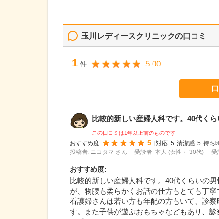
玉川レディースクリニック
の口コミ
1
5.00
件
口
比較的新しい産婦人科です。40代くらいの
この口コミは1年以上前のものです
5
おすすめ度:
[
対応:
5
清潔感:
5
待ち時
投稿者: ニコタマ さん
受診者: 本人 (女性・ 30代)
受
おすすめ度
:
比較的新しい産婦人科です。40代くらいの
が、物腰も柔らかくお話の仕方もとても丁寧
看護婦さんは若い方も年配の方もいて、診察
す。また子供が遊ぶおもちゃなどもあり、診