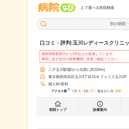
病院なび
人で選べる医院検索
口コミ・評判:
玉川レディースクリニ
最終情報更新日から5年以上が経過しています。
事前に必ず該当の医療機関に直接ご確認ください。
二子玉川駅
(駅から
北西に約320m
)
東京都世田谷区玉川3丁目15-6 フェリス玉川2F
婦人科
産科
※
8
17
200
アクセス数
7月
:
6月
:
過去12ヶ月:
医院トップ
診療案内