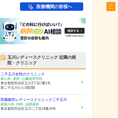
医療機関の皆様へ
玉川レディースクリニック
近隣の病
院・クリニック
二子玉川女性のクリニック
婦人科, 産科, 心臓血管外科
東京都世田谷区
玉川3丁目7番1号
新二子玉川ビル1階2階
田園都市レディースクリニック二子玉川
産婦人科, 内科, 泌尿器科
東京都世田谷区
玉川二丁目24番24号