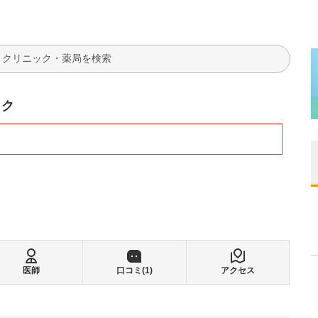
検索
ック
医師
口コミ(
1
)
アクセス