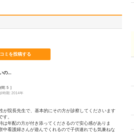
コミを投稿する
...
間:
5
]
診時期: 2014年
男性が院長先生で、基本的にその方が診察してくださいます
です。
時は年配の方が付き添ってくださるので安心感がありま
察中看護婦さんが遊んでくれるので子供連れでも気兼ねな