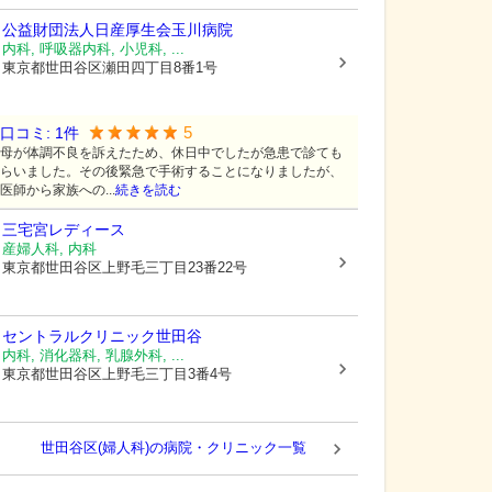
公益財団法人日産厚生会玉川病院
内科, 呼吸器内科, 小児科, ...
東京都世田谷区
瀬田四丁目8番1号
5
口コミ:
1
件
母が体調不良を訴えたため、休日中でしたが急患で診ても
らいました。その後緊急で手術することになりましたが、
医師から家族への...
続きを読む
三宅宮レディース
産婦人科, 内科
東京都世田谷区
上野毛三丁目23番22号
セントラルクリニック世田谷
内科, 消化器科, 乳腺外科, ...
東京都世田谷区
上野毛三丁目3番4号
世田谷区(婦人科)の病院・クリニック一覧