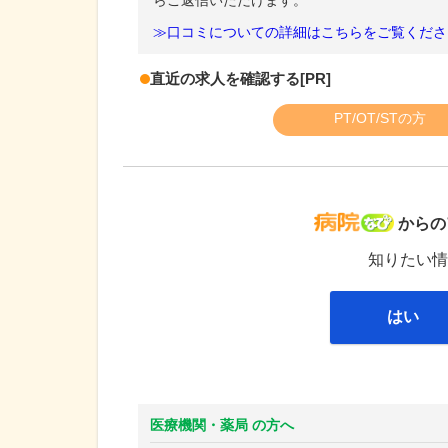
らご返信いただけます。
≫口コミについての詳細はこちらをご覧くださ
直近の求人を確認する
[PR]
PT/OT/STの方
病院な
からの
知りたい情
はい
医療機関・薬局 の方へ