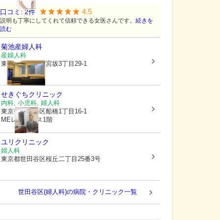
4.5
口コミ:
2
件
説明も丁寧にしてくれて信頼できる女医さんです。
続きを
読む
菊池産婦人科
産婦人科
東京都世田谷区
宮坂3丁目29-1
せきぐちクリニック
内科, 小児科, 婦人科
東京都世田谷区
船橋1丁目16-1
MEレジデンス1階
ユリクリニック
婦人科
東京都世田谷区
桜丘二丁目25番3号
世田谷区(婦人科)の病院・クリニック一覧