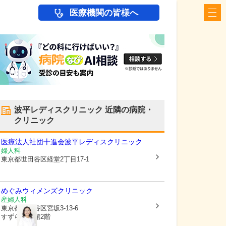
医療機関の皆様へ
波平レディスクリニック
近隣の病院・
クリニック
医療法人社団十進会
波平レディスクリニック
婦人科
東京都世田谷区
経堂2丁目17-1
めぐみウィメンズクリニック
産婦人科
東京都世田谷区
宮坂3-13-6
すずらん会館2階