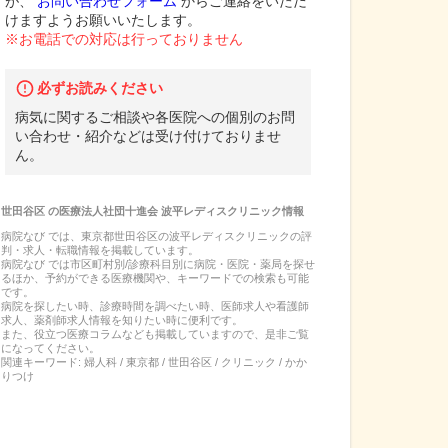
が、
お問い合わせフォーム
からご連絡をいただ
けますようお願いいたします。
※お電話での対応は行っておりません
必ずお読みください
病気に関するご相談や各医院への個別のお問
い合わせ・紹介などは受け付けておりませ
ん。
世田谷区
の
医療法人社団十進会 波平レディスクリニック
情報
病院なび では、
東京都
世田谷区
の
波平レディスクリニック
の
評
判・求人・転職
情報を掲載しています。
病院なび では市区町村別/診療科目別に病院・医院・薬局を探せ
るほか、予約ができる医療機関や、キーワードでの検索も可能
です。
病院を探したい時、診療時間を調べたい時、医師求人や看護師
求人、薬剤師求人情報を知りたい時に便利です。
また、役立つ医療コラムなども掲載していますので、是非ご覧
になってください。
関連キーワード:
婦人科 / 東京都 / 世田谷区 / クリニック / かか
りつけ