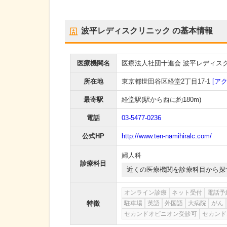
波平レディスクリニック
の基本情報
医療機関名
医療法人社団十進会 波平レディス
所在地
東京都世田谷区経堂2丁目17-1
[ア
最寄駅
経堂駅
(駅から
西に約180m
)
電話
03-5477-0236
公式HP
http://www.ten-namihiralc.com/
婦人科
診療科目
近くの医療機関を診療科目から探
オンライン診療
ネット受付
電話予
特徴
駐車場
英語
外国語
大病院
がん
セカンドオピニオン受診可
セカンド