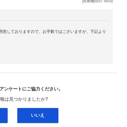
(医療機関ID:
9918
)
。
用意しておりますので、お手数ではございますが、下記より
び
アンケートにご協力ください。
報は見つかりましたか?
いいえ