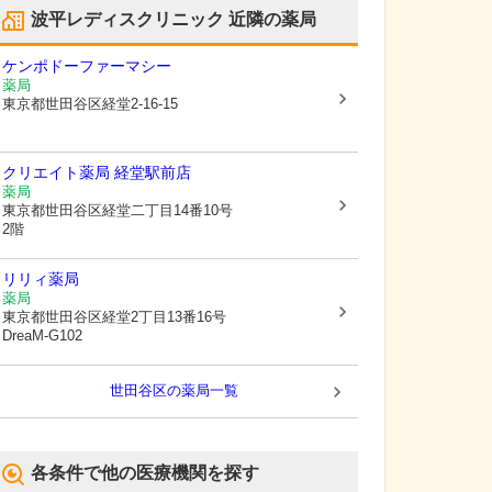
波平レディスクリニック
近隣の薬局
ケンポドーファーマシー
薬局
東京都世田谷区
経堂2-16-15
クリエイト薬局 経堂駅前店
薬局
東京都世田谷区
経堂二丁目14番10号
2階
リリィ薬局
薬局
東京都世田谷区
経堂2丁目13番16号
DreaM-G102
世田谷区
の薬局一覧
各条件で他の医療機関を探す