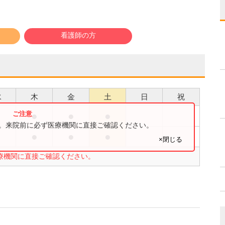
看護師の方
水
木
金
土
日
祝
●
●
●
●
す。来院前に必ず医療機関に直接ご確認ください。
●
●
●
●
×閉じる
療機関に直接ご確認ください。