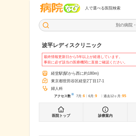
病院なび
人で選べる医院検索
波平レディスクリニック
最終情報更新日から5年以上が経過しています。
事前に必ず該当の医療機関に直接ご確認ください。
経堂駅
(駅から
西に約180m
)
東京都世田谷区経堂2丁目17-1
婦人科
※
6
9
95
アクセス数
7月
:
6月
:
過去12ヶ月:
医院トップ
診療案内