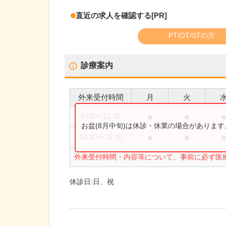
直近の求人を確認する
[PR]
PT/OT/STの方
診療案内
外来受付時間
月
火
●
●
9:00
〜
12:30
お盆(8月中旬)は休診・休業の場合がありま
●
●
14:30
〜
18:30
外来受付時間・内容等について、事前に必ず医
休診日:
日、祝