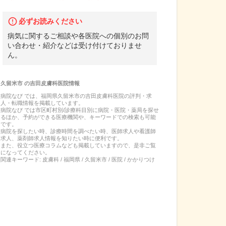
必ずお読みください
病気に関するご相談や各医院への個別のお問
い合わせ・紹介などは受け付けておりませ
ん。
久留米市
の
吉田皮膚科医院
情報
病院なび では、
福岡県
久留米市
の
吉田皮膚科医院
の
評判・求
人・転職
情報を掲載しています。
病院なび では市区町村別/診療科目別に病院・医院・薬局を探せ
るほか、予約ができる医療機関や、キーワードでの検索も可能
です。
病院を探したい時、診療時間を調べたい時、医師求人や看護師
求人、薬剤師求人情報を知りたい時に便利です。
また、役立つ医療コラムなども掲載していますので、是非ご覧
になってください。
関連キーワード:
皮膚科 / 福岡県 / 久留米市 / 医院 / かかりつけ