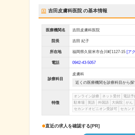
吉田皮膚科医院
の基本情報
医療機関名
吉田皮膚科医院
院長
吉田 紀子
所在地
福岡県久留米市合川町1127-15
[ア
電話
0942-43-5057
皮膚科
診療科目
近くの医療機関を診療科目から探
オンライン診療
ネット受付
電話予
特徴
駐車場
英語
外国語
大病院
がん
セカンドオピニオン受診可
セカンド
直近の求人を確認する
[PR]