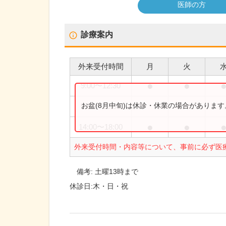
医師の方
診療案内
外来受付時間
月
火
●
●
9:00
〜
12:30
お盆(8月中旬)は休診・休業の場合がありま
9:00
〜
13:00
●
●
14:00
〜
18:00
外来受付時間・内容等について、事前に必ず医
備考:
土曜13時まで
休診日:
木・日・祝