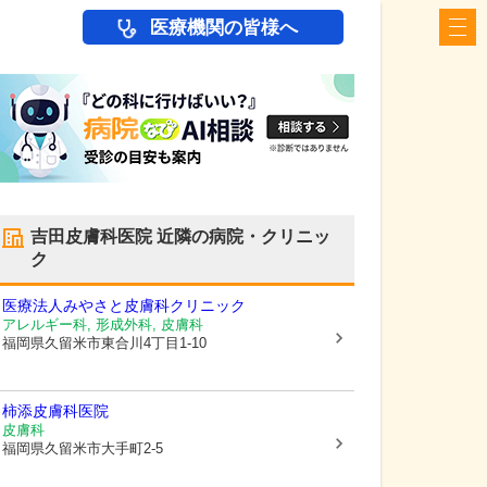
医療機関の皆様へ
吉田皮膚科医院
近隣の病院・クリニッ
ク
医療法人
みやさと皮膚科クリニック
アレルギー科, 形成外科, 皮膚科
福岡県久留米市
東合川4丁目1-10
柿添皮膚科医院
皮膚科
福岡県久留米市
大手町2-5