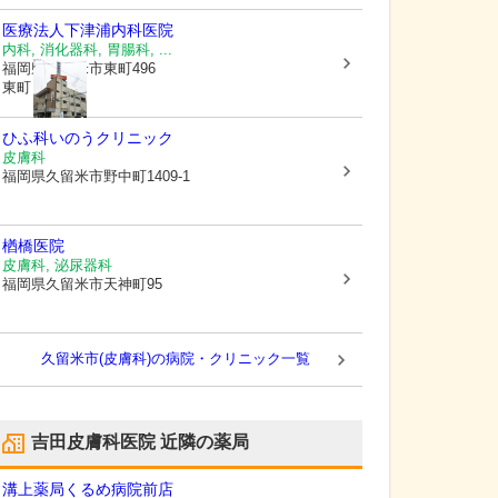
医療法人
下津浦内科医院
内科, 消化器科, 胃腸科, ...
福岡県久留米市
東町496
東町ビル2F
ひふ科いのうクリニック
皮膚科
福岡県久留米市
野中町1409-1
楢橋医院
皮膚科, 泌尿器科
福岡県久留米市
天神町95
久留米市(皮膚科)の病院・クリニック一覧
吉田皮膚科医院
近隣の薬局
溝上薬局くるめ病院前店