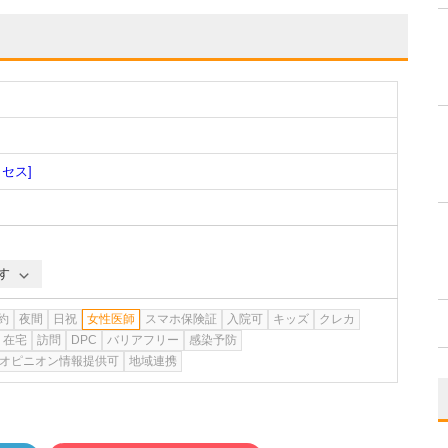
クセス]
す
約
夜間
日祝
女性医師
スマホ保険証
入院可
キッズ
クレカ
在宅
訪問
DPC
バリアフリー
感染予防
オピニオン情報提供可
地域連携