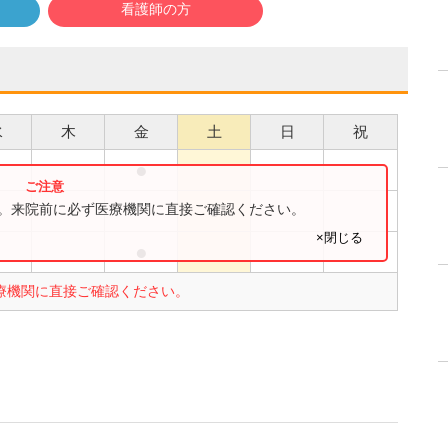
看護師の方
水
木
金
土
日
祝
●
●
●
す。来院前に必ず医療機関に直接ご確認ください。
×閉じる
●
●
療機関に直接ご確認ください。