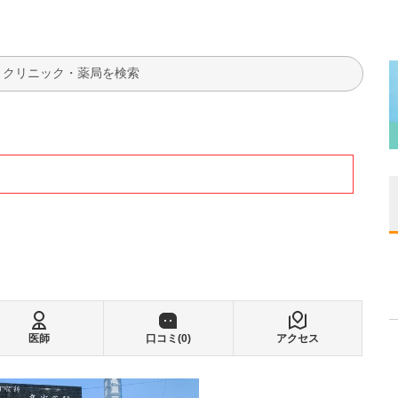
検索
医師
口コミ(
0
)
アクセス