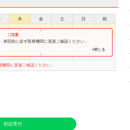
水
木
金
土
日
祝
●
●
●
●
す。来院前に必ず医療機関に直接ご確認ください。
×閉じる
●
●
療機関に直接ご確認ください。
初診受付