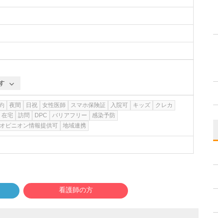
す
約
夜間
日祝
女性医師
スマホ保険証
入院可
キッズ
クレカ
在宅
訪問
DPC
バリアフリー
感染予防
オピニオン情報提供可
地域連携
看護師の方