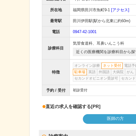
所在地
福岡県田川市魚町9-1
[アクセス]
最寄駅
田川伊田駅
(駅から
北東に約60m
)
電話
0947-42-1001
気管食道科
、
耳鼻いんこう科
診療科目
近くの医療機関を診療科目から探
オンライン診療
ネット受付
電話予
特徴
駐車場
英語
外国語
大病院
がん
セカンドオピニオン受診可
セカンド
予約 / 受付
初診受付
直近の求人を確認する
[PR]
医師の方