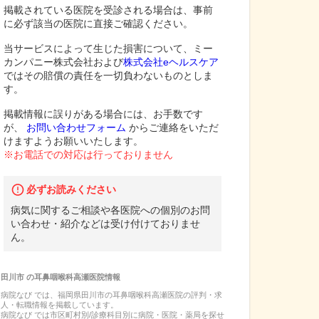
掲載されている医院を受診される場合は、事前
に必ず該当の医院に直接ご確認ください。
当サービスによって生じた損害について、ミー
カンパニー株式会社および
株式会社eヘルスケア
ではその賠償の責任を一切負わないものとしま
す。
掲載情報に誤りがある場合には、お手数です
が、
お問い合わせフォーム
からご連絡をいただ
けますようお願いいたします。
※お電話での対応は行っておりません
必ずお読みください
病気に関するご相談や各医院への個別のお問
い合わせ・紹介などは受け付けておりませ
ん。
田川市
の
耳鼻咽喉科高瀬医院
情報
病院なび では、
福岡県
田川市
の
耳鼻咽喉科高瀬医院
の
評判・求
人・転職
情報を掲載しています。
病院なび では市区町村別/診療科目別に病院・医院・薬局を探せ