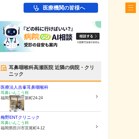
医療機関の皆様へ
耳鼻咽喉科高瀬医院
近隣の病院・クリ
ニック
医療法人
吉峯耳鼻咽喉科
耳鼻いんこう科
福岡県田川市
新町24-24
梅野ENTクリニック
耳鼻いんこう科
福岡県田川市
宮尾町4-12