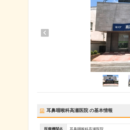
耳鼻咽喉科高瀬医院
の基本情報
医療機関名
耳鼻咽喉科高瀬医院