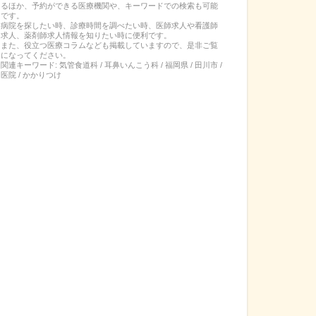
るほか、予約ができる医療機関や、キーワードでの検索も可能
です。
病院を探したい時、診療時間を調べたい時、医師求人や看護師
求人、薬剤師求人情報を知りたい時に便利です。
また、役立つ医療コラムなども掲載していますので、是非ご覧
になってください。
関連キーワード:
気管食道科 / 耳鼻いんこう科 / 福岡県 / 田川市 /
医院 / かかりつけ