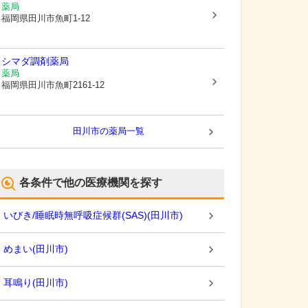
薬局
福岡県田川市
魚町1-12
シマダ調剤薬局
薬局
福岡県田川市
魚町2161-12
田川市
の薬局一覧
各条件で他の医療機関を探す
いびき/睡眠時無呼吸症候群(SAS)
(
田川市
)
めまい
(
田川市
)
耳鳴り
(
田川市
)