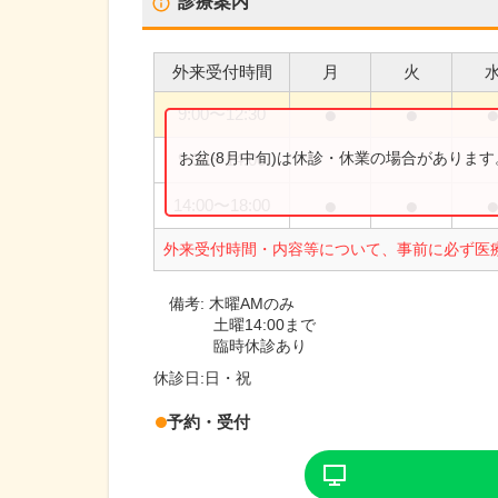
診療案内
外来受付時間
月
火
●
●
9:00
〜
12:30
お盆(8月中旬)は休診・休業の場合がありま
9:00
〜
14:00
●
●
14:00
〜
18:00
外来受付時間・内容等について、事前に必ず医
備考:
木曜AMのみ
土曜14:00まで
臨時休診あり
休診日:
日・祝
予約・受付