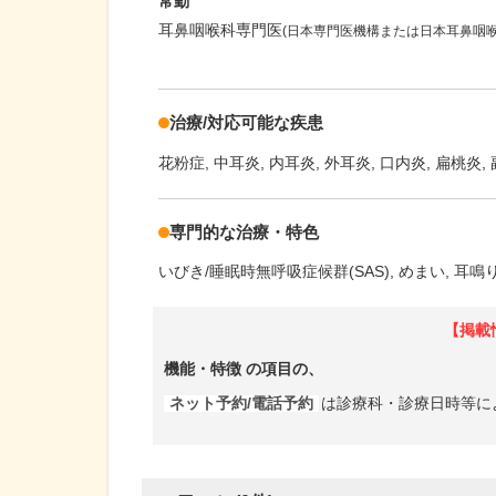
常勤
耳鼻咽喉科専門医
(日本専門医機構または日本耳鼻咽
治療/対応可能な疾患
花粉症
中耳炎
内耳炎
外耳炎
口内炎
扁桃炎
専門的な治療・特色
いびき/睡眠時無呼吸症候群(SAS)
めまい
耳鳴
【掲載
機能・特徴
の項目の、
ネット予約/電話予約
は診療科・診療日時等に