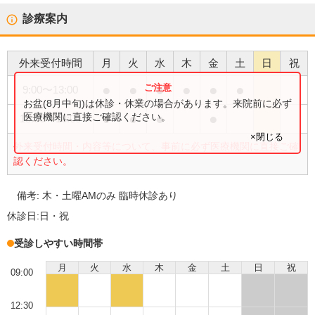
診療案内
外来受付時間
月
火
水
木
金
土
日
祝
●
●
●
●
●
●
9:00
〜
13:00
お盆(8月中旬)は休診・休業の場合があります。来院前に必ず
●
●
●
●
医療機関に直接ご確認ください。
15:00
〜
18:00
×閉じる
外来受付時間・内容等について、事前に必ず医療機関に直接ご確
認ください。
備考:
木・土曜AMのみ 臨時休診あり
休診日:
日・祝
受診しやすい時間帯
月
火
水
木
金
土
日
祝
09:00
12:30