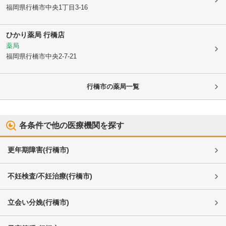
福岡県行橋市
中央1丁目3-16
ひかり薬局 行橋店
薬局
福岡県行橋市
中央2-7-21
行橋市
の薬局一覧
各条件で他の医療機関を探す
更年期障害
(
行橋市
)
不妊検査/不妊治療
(
行橋市
)
立会い分娩
(
行橋市
)