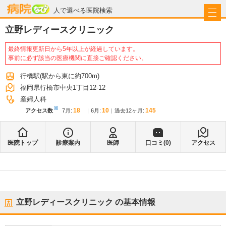
病院なび
人で選べる医院検索
立野レディースクリニック
最終情報更新日から5年以上が経過しています。
事前に必ず該当の医療機関に直接ご確認ください。
行橋駅
(駅から
東に約700m
)
福岡県行橋市中央1丁目12-12
産婦人科
※
18
10
145
アクセス数
7月
:
6月
:
過去12ヶ月:
医院トップ
診療案内
医師
口コミ(
0
)
アクセス
立野レディースクリニック
の基本情報