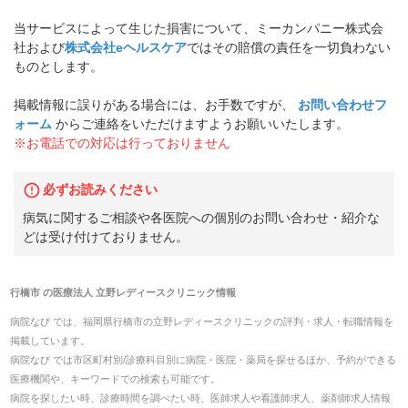
当サービスによって生じた損害について、ミーカンパニー株式会
社および
株式会社eヘルスケア
ではその賠償の責任を一切負わない
ものとします。
掲載情報に誤りがある場合には、お手数ですが、
お問い合わせフ
ォーム
からご連絡をいただけますようお願いいたします。
※お電話での対応は行っておりません
必ずお読みください
病気に関するご相談や各医院への個別のお問い合わせ・紹介な
どは受け付けておりません。
行橋市
の
医療法人 立野レディースクリニック
情報
病院なび では、
福岡県
行橋市
の
立野レディースクリニック
の
評判・求人・転職
情報を
掲載しています。
病院なび では市区町村別/診療科目別に病院・医院・薬局を探せるほか、予約ができる
医療機関や、キーワードでの検索も可能です。
病院を探したい時、診療時間を調べたい時、医師求人や看護師求人、薬剤師求人情報