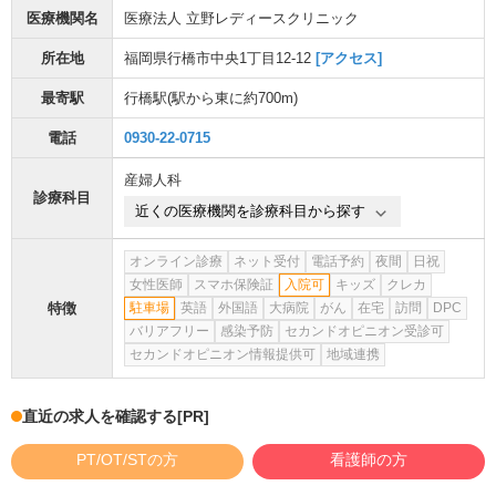
医療機関名
医療法人 立野レディースクリニック
所在地
福岡県行橋市中央1丁目12-12
[アクセス]
最寄駅
行橋駅
(駅から
東に約700m
)
電話
0930-22-0715
産婦人科
診療科目
近くの医療機関を診療科目から探す
オンライン診療
ネット受付
電話予約
夜間
日祝
女性医師
スマホ保険証
入院可
キッズ
クレカ
特徴
駐車場
英語
外国語
大病院
がん
在宅
訪問
DPC
バリアフリー
感染予防
セカンドオピニオン受診可
セカンドオピニオン情報提供可
地域連携
直近の求人を確認する
[PR]
PT/OT/STの方
看護師の方