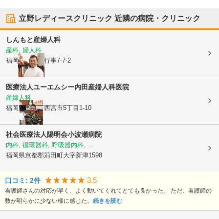
立野レディースクリニック
近隣の病院・クリニック
しんもと産婦人科
産科, 婦人科
福岡県行橋市
行事7-7-2
医療法人ユーエムシー
内田産婦人科医院
産婦人科
福岡県行橋市
西宮市5丁目1-10
社会医療法人陽明会小波瀬病院
内科, 循環器科, 呼吸器内科, ...
福岡県京都郡苅田町
大字新津1598
3.5
口コミ:
2
件
看護師さんの対応が早く、よく動いてくれてとても良かった。 ただ、看護師の
数が明らかに少ない様に感じた。
続きを読む