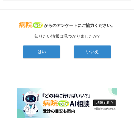
病院なび
からのアンケートにご協力ください。
知りたい情報は見つかりましたか?
はい
いいえ