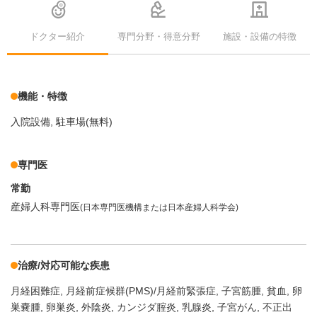
ドクター紹介
専門分野・得意分野
施設・設備の特徴
機能・特徴
入院設備
駐車場(無料)
専門医
常勤
産婦人科専門医
(日本専門医機構または日本産婦人科学会)
治療/対応可能な疾患
月経困難症
月経前症候群(PMS)/月経前緊張症
子宮筋腫
貧血
卵
巣嚢腫
卵巣炎
外陰炎
カンジダ腟炎
乳腺炎
子宮がん
不正出