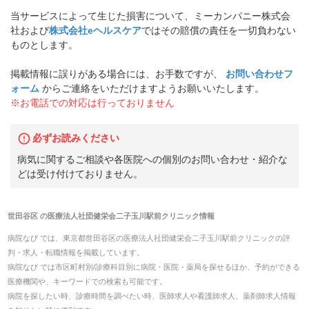
当サービスによって生じた損害について、ミーカンパニー株式会
社および
株式会社eヘルスケア
ではその賠償の責任を一切負わない
ものとします。
掲載情報に誤りがある場合には、お手数ですが、
お問い合わせフ
ォーム
からご連絡をいただけますようお願いいたします。
※お電話での対応は行っておりません
必ずお読みください
病気に関するご相談や各医院への個別のお問い合わせ・紹介な
どは受け付けておりません。
世田谷区
の
医療法人社団健栄会二子玉川駅前クリニック
情報
病院なび では、
東京都
世田谷区
の
医療法人社団健栄会二子玉川駅前クリニック
の
評
判・求人・転職
情報を掲載しています。
病院なび では市区町村別/診療科目別に病院・医院・薬局を探せるほか、予約ができる
医療機関や、キーワードでの検索も可能です。
病院を探したい時、診療時間を調べたい時、医師求人や看護師求人、薬剤師求人情報