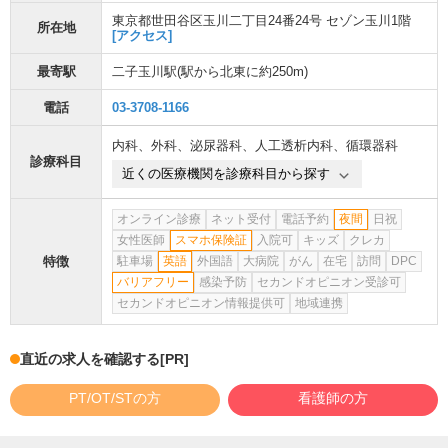
東京都世田谷区玉川二丁目24番24号 セゾン玉川1階
所在地
[アクセス]
最寄駅
二子玉川駅
(駅から
北東に約250m
)
電話
03-3708-1166
内科
、
外科
、
泌尿器科
、
人工透析内科
、
循環器科
診療科目
近くの医療機関を診療科目から探す
オンライン診療
ネット受付
電話予約
夜間
日祝
女性医師
スマホ保険証
入院可
キッズ
クレカ
特徴
駐車場
英語
外国語
大病院
がん
在宅
訪問
DPC
バリアフリー
感染予防
セカンドオピニオン受診可
セカンドオピニオン情報提供可
地域連携
直近の求人を確認する
[PR]
PT/OT/STの方
看護師の方