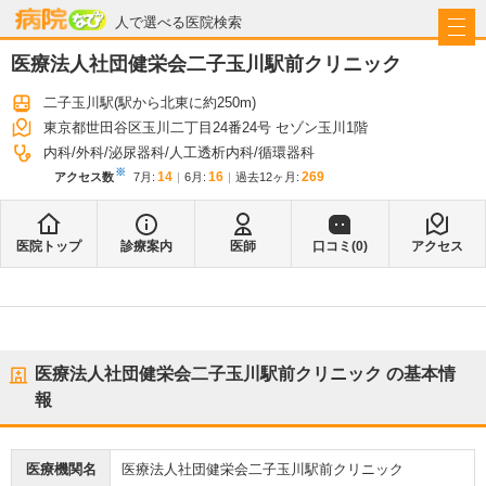
病院なび
人で選べる医院検索
医療法人社団健栄会二子玉川駅前クリニック
二子玉川駅
(駅から
北東に約250m
)
東京都世田谷区玉川二丁目24番24号 セゾン玉川1階
内科
外科
泌尿器科
人工透析内科
循環器科
※
14
16
269
アクセス数
7月
:
6月
:
過去12ヶ月:
医院トップ
診療案内
医師
口コミ(
0
)
アクセス
医療法人社団健栄会二子玉川駅前クリニック
の基本情
報
医療機関名
医療法人社団健栄会二子玉川駅前クリニック