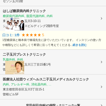
セゾン玉川1階
はしば糖尿病内科クリニック
糖尿病代謝内科, 脂質代謝内科, 内科
東京都世田谷区
玉川3-10-11
ジ・エイペックスビルディング2階B号室
5
口コミ:
1
件
1型糖尿病と橋本病で橋場先生に診ていただいています。 インスリンの使い方
や種類などにも詳しくて希望に沿って考えてくださる...
続きを読む
二子玉川ブレストクリニック
乳腺外科, 外科
東京都世田谷区
玉川三丁目15番1号
曽根ビル6階
医療法人社団ウィズヘルス
二子玉川メディカルクリニック
内科, アレルギー科, 消化器内科, ...
東京都世田谷区
玉川3丁目15-1
曽根ビル5F
世田谷区(内科)の病院・クリニック一覧