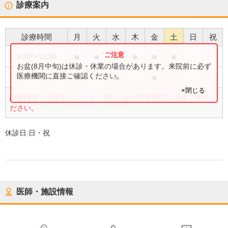
診療案内
診療時間
月
火
水
木
金
土
日
祝
●
●
●
●
●
●
9:30
〜
12:30
お盆(8月中旬)は休診・休業の場合があります。来院前に必ず
●
●
●
医療機関に直接ご確認ください。
18:00
〜
20:00
×閉じる
診療時間・内容等について、事前に必ず医療機関に直接ご確認く
ださい。
休診日:
日・祝
医師・施設情報