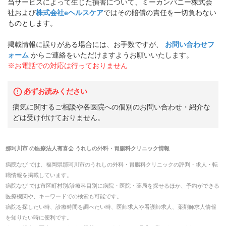
当サービスによって生じた損害について、ミーカンパニー株式会
社および
株式会社eヘルスケア
ではその賠償の責任を一切負わない
ものとします。
掲載情報に誤りがある場合には、お手数ですが、
お問い合わせフ
ォーム
からご連絡をいただけますようお願いいたします。
※お電話での対応は行っておりません
必ずお読みください
病気に関するご相談や各医院への個別のお問い合わせ・紹介な
どは受け付けておりません。
那珂川市
の
医療法人有喜会 うれしの外科・胃腸科クリニック
情報
病院なび では、
福岡県
那珂川市
の
うれしの外科・胃腸科クリニック
の
評判・求人・転
職
情報を掲載しています。
病院なび では市区町村別/診療科目別に病院・医院・薬局を探せるほか、予約ができる
医療機関や、キーワードでの検索も可能です。
病院を探したい時、診療時間を調べたい時、医師求人や看護師求人、薬剤師求人情報
を知りたい時に便利です。