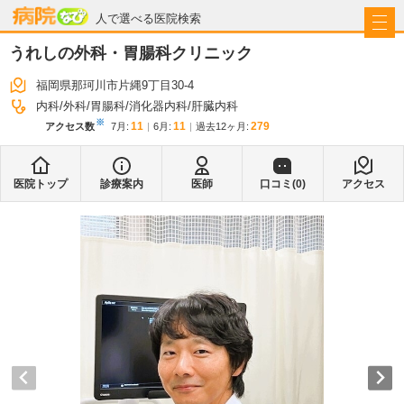
病院なび
人で選べる医院検索
うれしの外科・胃腸科クリニック
福岡県那珂川市片縄9丁目30-4
内科
外科
胃腸科
消化器内科
肝臓内科
※
11
11
279
アクセス数
7月
:
6月
:
過去12ヶ月:
医院トップ
診療案内
医師
口コミ(
0
)
アクセス