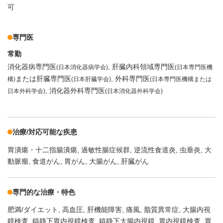
可
専門医
常勤
消化器病専門医
肝臓内科領域専門医
(日本消化器病学会)
(日本専門医機
または肝臓専門医
外科専門医
構)
(日本肝臓学会)
(日本専門医機構または
消化器外科専門医
日本外科学会)
(日本消化器外科学会)
治療/対応可能な疾患
胃潰瘍・十二指腸潰瘍
過敏性腸症候群
逆流性食道炎
虫垂炎
大
動脈瘤
食道がん
胃がん
大腸がん
肝臓がん
専門的な治療・特色
肥満/ダイエット
高血圧
肝機能障害
痛風
脂質異常症
大腸内視
鏡検査
鎮静下胃内視鏡検査
鎮静下大腸内視鏡
胃内視鏡検査
胃