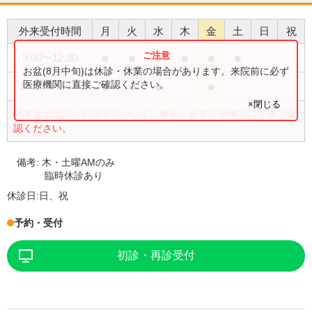
外来受付時間
月
火
水
木
金
土
日
祝
●
●
●
●
●
●
9:00
〜
12:30
お盆(8月中旬)は休診・休業の場合があります。来院前に必ず
●
●
●
●
医療機関に直接ご確認ください。
14:00
〜
18:00
×閉じる
外来受付時間・内容等について、事前に必ず医療機関に直接ご確
認ください。
備考:
木・土曜AMのみ
臨時休診あり
休診日:
日、祝
予約・受付
初診・再診受付