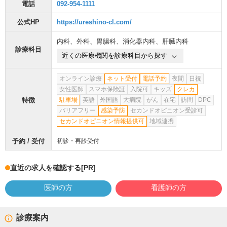
電話
092-954-1111
公式HP
https://ureshino-cl.com/
内科
、
外科
、
胃腸科
、
消化器内科
、
肝臓内科
診療科目
近くの医療機関を診療科目から探す
オンライン診療
ネット受付
電話予約
夜間
日祝
女性医師
スマホ保険証
入院可
キッズ
クレカ
特徴
駐車場
英語
外国語
大病院
がん
在宅
訪問
DPC
バリアフリー
感染予防
セカンドオピニオン受診可
セカンドオピニオン情報提供可
地域連携
予約 / 受付
初診・再診受付
直近の求人を確認する
[PR]
医師の方
看護師の方
診療案内