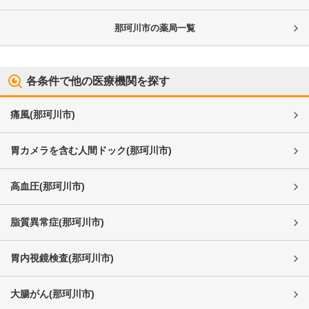
那珂川市
の薬局一覧
各条件で他の医療機関を探す
痛風
(
那珂川市
)
胃カメラを含む人間ドック
(
那珂川市
)
高血圧
(
那珂川市
)
脂質異常症
(
那珂川市
)
胃内視鏡検査
(
那珂川市
)
大腸がん
(
那珂川市
)