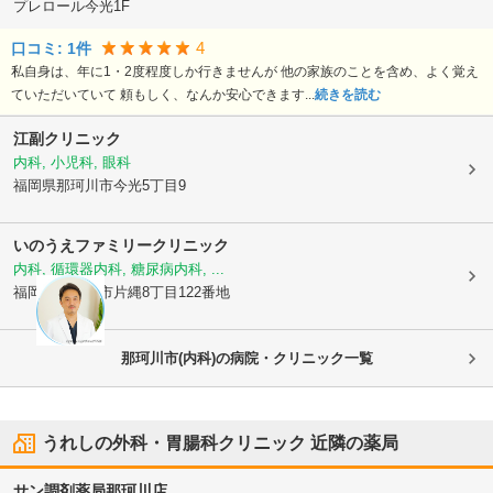
プレロール今光1F
4
口コミ:
1
件
私自身は、年に1・2度程度しか行きませんが 他の家族のことを含め、よく覚え
ていただいていて 頼もしく、なんか安心できます...
続きを読む
江副クリニック
内科, 小児科, 眼科
福岡県那珂川市
今光5丁目9
いのうえファミリークリニック
内科, 循環器内科, 糖尿病内科, ...
福岡県那珂川市
片縄8丁目122番地
那珂川市(内科)の病院・クリニック一覧
うれしの外科・胃腸科クリニック
近隣の薬局
サン調剤薬局那珂川店