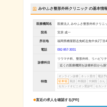
みやふさ整形外科クリニック
の基本情
医療機関名
医療法人 みやふさ整形外科クリニ
院長
宮房 成一
所在地
福岡県糟屋郡志免町志免中央2丁目4
電話
092-957-3031
リウマチ科
、
整形外科
、
リハビリテ
診療科目
近くの医療機関を診療科目から探
オンライン診療
ネット受付
電話予
特徴
駐車場
英語
外国語
大病院
がん
セカンドオピニオン受診可
セカンド
直近の求人を確認する
[PR]