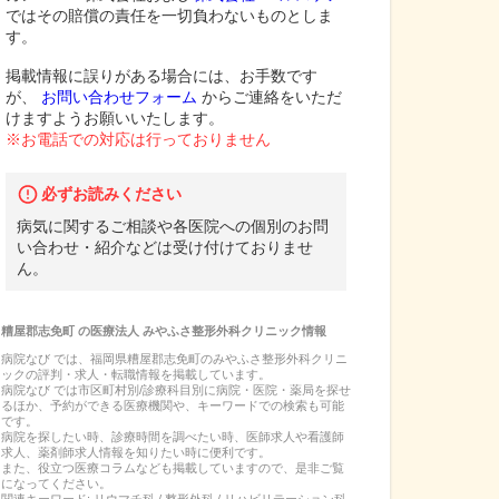
ではその賠償の責任を一切負わないものとしま
す。
掲載情報に誤りがある場合には、お手数です
が、
お問い合わせフォーム
からご連絡をいただ
けますようお願いいたします。
※お電話での対応は行っておりません
必ずお読みください
病気に関するご相談や各医院への個別のお問
い合わせ・紹介などは受け付けておりませ
ん。
糟屋郡志免町
の
医療法人 みやふさ整形外科クリニック
情報
病院なび では、
福岡県
糟屋郡志免町
の
みやふさ整形外科クリニ
ック
の
評判・求人・転職
情報を掲載しています。
病院なび では市区町村別/診療科目別に病院・医院・薬局を探せ
るほか、予約ができる医療機関や、キーワードでの検索も可能
です。
病院を探したい時、診療時間を調べたい時、医師求人や看護師
求人、薬剤師求人情報を知りたい時に便利です。
また、役立つ医療コラムなども掲載していますので、是非ご覧
になってください。
関連キーワード:
リウマチ科 / 整形外科 / リハビリテーション科