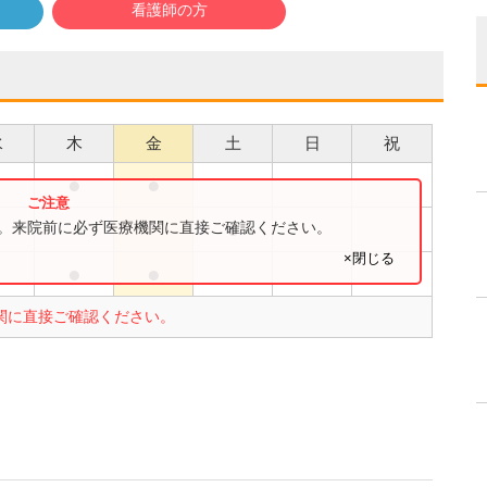
看護師の方
水
木
金
土
日
祝
●
●
●
●
す。来院前に必ず医療機関に直接ご確認ください。
×閉じる
●
●
●
関に直接ご確認ください。