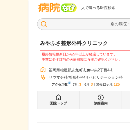
病院なび
人で選べる医院検索
みやふさ整形外科クリニック
最終情報更新日から5年以上が経過しています。
事前に必ず該当の医療機関に直接ご確認ください。
福岡県糟屋郡志免町志免中央2丁目4-1
リウマチ科
整形外科
リハビリテーション科
※
3
3
125
アクセス数
7月
:
6月
:
過去12ヶ月:
医院トップ
診療案内