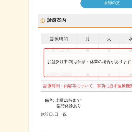
医師の方
診療案内
診療時間
月
火
●
●
9:00
〜
12:30
お盆(8月中旬)は休診・休業の場合がありま
9:00
〜
13:00
●
●
14:00
〜
18:00
診療時間・内容等について、事前に必ず医療機
備考:
土曜13時まで
臨時休診あり
休診日:
日、祝