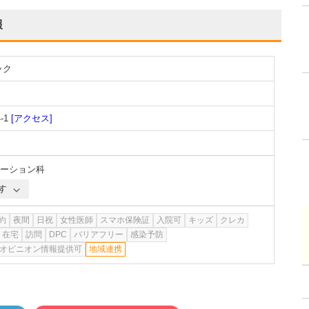
報
ック
-1
[アクセス]
ーション科
す
約
夜間
日祝
女性医師
スマホ保険証
入院可
キッズ
クレカ
在宅
訪問
DPC
バリアフリー
感染予防
オピニオン情報提供可
地域連携