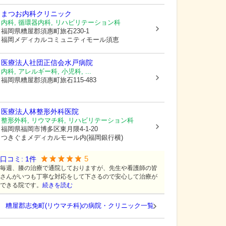
まつお内科クリニック
内科, 循環器内科, リハビリテーション科
福岡県糟屋郡須惠町
旅石230-1
福岡メディカルコミュニティモール須恵
医療法人社団正信会
水戸病院
内科, アレルギー科, 小児科, ...
福岡県糟屋郡須惠町
旅石115-483
医療法人
林整形外科医院
整形外科, リウマチ科, リハビリテーション科
福岡県福岡市博多区
東月隈4-1-20
つきぐまメディカルモール内(福岡銀行横)
5
口コミ:
1
件
毎週、膝の治療で通院しておりますが、先生や看護師の皆
さんがいつも丁寧な対応をして下さるので安心して治療が
できる院です。
続きを読む
糟屋郡志免町(リウマチ科)の病院・クリニック一覧