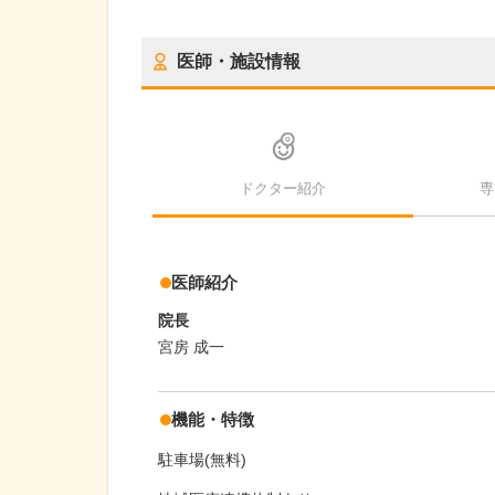
医師・施設情報
ドクター紹介
専
医師紹介
院長
宮房 成一
機能・特徴
駐車場(無料)